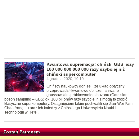
Kwantowa supremacja: chiński GBS liczy
100 000 000 000 000 razy szybciej niż
chiński superkomputer
4 grudnia 2020, 10:19
Chińscy naukowcy donieśli, że układ optyczny
przeprowadził kwantowe obliczenia zwane
gaussowskim próbkowaniem bozonu (Gaussian
boson sampling – GBS) ok. 100 bilionów razy szybciej niż mogą to zrobić
klasyczne superkomputery. Osiągnięciem takim pochwalili się Jian-Wei Pan i
Chao-Yang Lu oraz ich koledzy z Chińskiego Uniwersytetu Nauki i
Technologii w Hefei.
Zostań Patronem