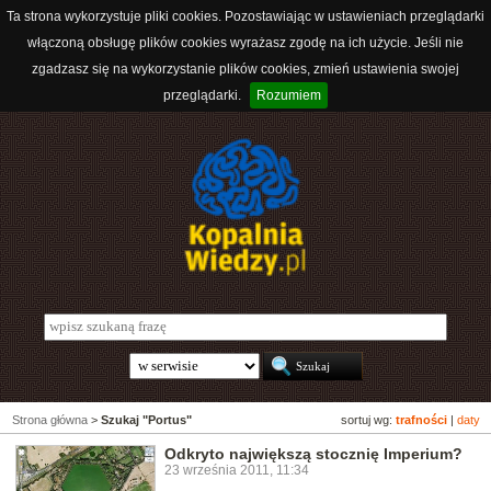
Ta strona wykorzystuje pliki cookies. Pozostawiając w ustawieniach przeglądarki
włączoną obsługę plików cookies wyrażasz zgodę na ich użycie. Jeśli nie
zgadzasz się na wykorzystanie plików cookies, zmień ustawienia swojej
przeglądarki.
Rozumiem
Strona główna
>
Szukaj "Portus"
sortuj wg:
trafności
|
daty
Odkryto największą stocznię Imperium?
23 września 2011, 11:34