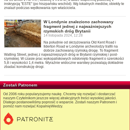
inskrypcją "ESTE" (po hiszpańsku wschód). Wg lokalnych mediów, obiekty te
znalazł podczas wędkowania syn właściciela.
W Londynie znaleziono zachowany
fragment jednej z najważniejszych
rzymskich dróg Brytanii
14 listopada 2024, 12:28
Na południe od skrzyżowania Old Kent Road i
Ilderton Road w Londynie archeolodzy trafili na
dobrze zachowaną rzymską drogę. To fragment
Watling Street, jednej z najważniejszych dróg w Brytanii rzymskiej i post-
rzymskiej. W czasie prac wykopaliskowych odsłonięto fragment o szerokości
5,8 i wysokości 1,4 metra. Wyraźnie widoczne warstwy pozwalają dokładnie
zbadać konstrukcję drogi.
Zostań Patronem
Od 2006 roku popularyzujemy naukę. Chcemy się rozwijać i dostarczać
naszym Czytelnikom jeszcze więcej atrakcyjnych treści wysokiej jakości.
Dlatego postanowiliśmy poprosić o wsparcie. Zostań naszym Patronem i
pomóż nam rozwijać KopalnięWiedzy.