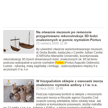
Na otwarcie muzeum po remoncie
przygotowano rekonstrukcje 3D łodzi
znalezionych w porcie rzymskim Portus
23 czerwca 2020, 11:38
By uświetnić otwarcie wyremontowanego muzeum,
dr Giulia Boetto, badaczka z Camille Jullian Centre
(CNRS/Aix-Marseille Université), koordynowała
rekonstrukcję 3D trzech drewnianych łodzi, znalezionych ok. 60 lat temu
podczas wykopalisk w porcie rzymskim
Portus
(Portus Augustis Ostiensis).
Łodzie - rybacką, małą żaglówkę i lichtugę - wykorzystywano między II a
wczesnym V w. n.e.
W hiszpańskim sklepie z owocami morza
znaleziono rzymskie amfory z I w. n.e.
23 lipca 2020, 10:48
Podczas rutynowej kontroli w sklepie z mrożonymi
owocami morza w Alicante agenci Guardia Civil
znaleźli szereg artefaktów, które zdobiły lokal. Jak
podano w komunikacie prasowym, służby natrafiły
na 13 amfor z I w. n.e., kotwicę z XVIII w., a także wapienną plakietkę z