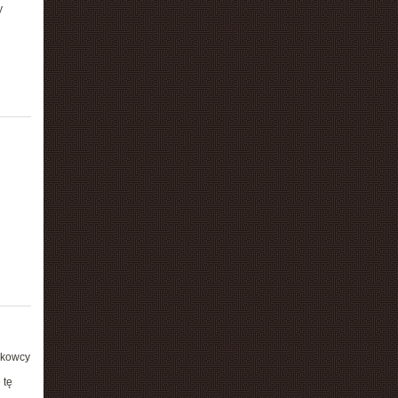
y
ukowcy
 tę