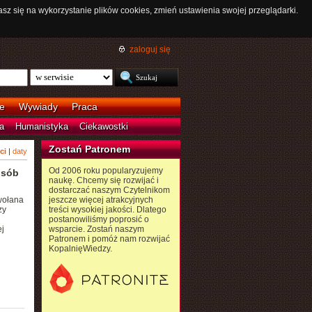
asz się na wykorzystanie plików cookies, zmień ustawienia swojej przeglądarki.
zaloguj się
e
Wywiady
Praca
a
Humanistyka
Ciekawostki
Zostań Patronem
ci
|
daty
Od 2006 roku popularyzujemy
osób
naukę. Chcemy się rozwijać i
dostarczać naszym Czytelnikom
wołana
jeszcze więcej atrakcyjnych
zy
treści wysokiej jakości. Dlatego
postanowiliśmy poprosić o
j
wsparcie. Zostań naszym
Patronem i pomóż nam rozwijać
KopalnięWiedzy.