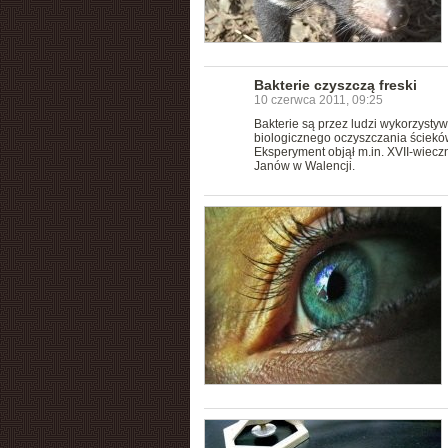
Bakterie czyszczą freski
10 czerwca 2011, 09:25
Bakterie są przez ludzi wykorzystyw
biologicznego oczyszczania ścieków.
Eksperyment objął m.in. XVII-wieczn
Janów w Walencji.