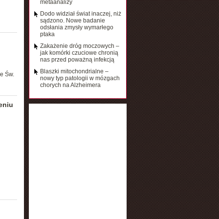
metaanalizy
Dodo widział świat inaczej, niż
sądzono. Nowe badanie
odsłania zmysły wymarłego
ptaka
Zakażenie dróg moczowych –
jak komórki czuciowe chronią
nas przed poważną infekcją
Blaszki mitochondrialne –
le Św.
nowy typ patologii w mózgach
chorych na Alzheimera
eniu