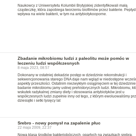
Naukowcy z Uniwersytetu Kolumbii Brytyjskiej zidentyfikowali małą
cząsteczkę, która zapobiega tworzeniu biofilmów przez bakterie. Peptyd
wpływa na wiele bakterii, w tym na antybiotykooporne.
Zbadanie mikrobiomu ludzi z paleolitu może pomóc w
leczeniu ludzi współczesnych
8 maja 2023, 08:57
Dokonany w ostatniej dekadzie postęp w dziedzinie rekonstrukcji i
sekwencjonowania starego DNA daje nam wgląd w niedostępne wcześn
aspekty przeszłości. Ostatnim niezwykłym osiągnięciem w tej dziedzinie 
badanie mikrobiomu jamy ustnej prehistorycznych ludzi. Mikrobiomu, kt
wskutek radykalnej zmiany diety i stosowania antybiotyków jest u
współczesnych ludzi zupełnie inny od tego, z którym ewoluowaliśmy pr
dziesiątki i setki tysięcy lat
Srebro - nowy pomysł na zapalenie płuc
22 maja 2009, 22:37
Nowa klasa środków bakteriobójczych, opartych na związkach srebra,