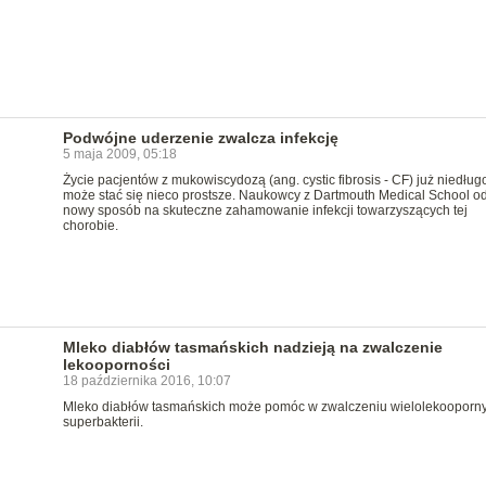
Podwójne uderzenie zwalcza infekcję
5 maja 2009, 05:18
Życie pacjentów z mukowiscydozą (ang. cystic fibrosis - CF) już niedług
może stać się nieco prostsze. Naukowcy z Dartmouth Medical School od
nowy sposób na skuteczne zahamowanie infekcji towarzyszących tej
chorobie.
Mleko diabłów tasmańskich nadzieją na zwalczenie
lekooporności
18 października 2016, 10:07
Mleko diabłów tasmańskich może pomóc w zwalczeniu wielolekooporn
superbakterii.