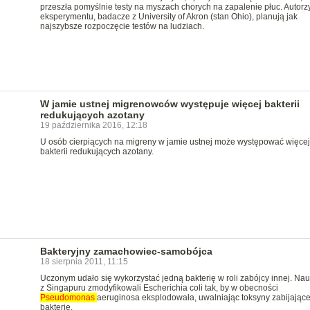
przeszła pomyślnie testy na myszach chorych na zapalenie płuc. Autorz
eksperymentu, badacze z University of Akron (stan Ohio), planują jak
najszybsze rozpoczęcie testów na ludziach.
W jamie ustnej migrenowców występuje więcej bakterii
redukujących azotany
19 października 2016, 12:18
U osób cierpiących na migreny w jamie ustnej może występować więcej
bakterii redukujących azotany.
Bakteryjny zamachowiec-samobójca
18 sierpnia 2011, 11:15
Uczonym udało się wykorzystać jedną bakterię w roli zabójcy innej. Na
z Singapuru zmodyfikowali Escherichia coli tak, by w obecności
Pseudomonas
aeruginosa eksplodowała, uwalniając toksyny zabijające
bakterię.