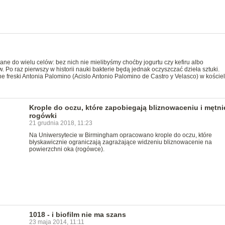
ane do wielu celów: bez nich nie mielibyśmy choćby jogurtu czy kefiru albo
 Po raz pierwszy w historii nauki bakterie będą jednak oczyszczać dzieła sztuki.
e freski Antonia Palomino (Acislo Antonio Palomino de Castro y Velasco) w koście
Krople do oczu, które zapobiegają bliznowaceniu i mętni
rogówki
21 grudnia 2018, 11:23
Na Uniwersytecie w Birmingham opracowano krople do oczu, które
błyskawicznie ograniczają zagrażające widzeniu bliznowacenie na
powierzchni oka (rogówce).
1018 - i biofilm nie ma szans
23 maja 2014, 11:11