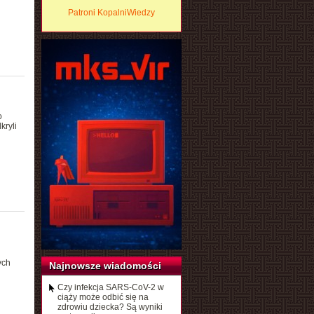
Patroni KopalniWiedzy
o
kryli
ych
Najnowsze wiadomości
Czy infekcja SARS-CoV-2 w
ciąży może odbić się na
zdrowiu dziecka? Są wyniki