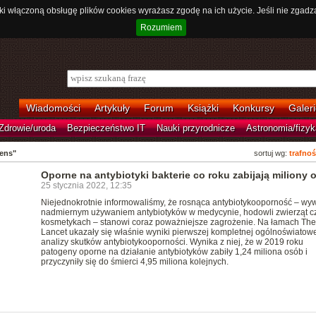
ki włączoną obsługę plików cookies wyrażasz zgodę na ich użycie. Jeśli nie zgadz
Rozumiem
Wiadomości
Artykuły
Forum
Książki
Konkursy
Galeri
Zdrowie/uroda
Bezpieczeństwo IT
Nauki przyrodnicze
Astronomia/fizyk
ens"
sortuj wg:
trafnoś
Oporne na antybiotyki bakterie co roku zabijają miliony 
25 stycznia 2022, 12:35
Niejednokrotnie informowaliśmy, że rosnąca antybiotykooporność – wy
nadmiernym używaniem antybiotyków w medycynie, hodowli zwierząt c
kosmetykach – stanowi coraz poważniejsze zagrożenie. Na łamach The
Lancet ukazały się właśnie wyniki pierwszej kompletnej ogólnoświatowe
analizy skutków antybiotykooporności. Wynika z niej, że w 2019 roku
patogeny oporne na działanie antybiotyków zabiły 1,24 miliona osób i
przyczyniły się do śmierci 4,95 miliona kolejnych.