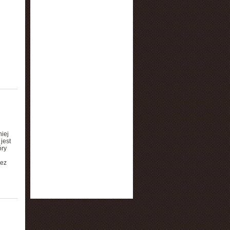
iej
jest
óry
zez