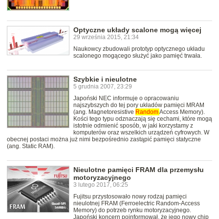
Optyczne układy scalone mogą więcej
29 września 2015, 21:34
Naukowcy zbudowali prototyp optycznego układu
scalonego mogącego służyć jako pamięć trwała.
Szybkie i nieulotne
5 grudnia 2007, 23:29
Japoński NEC informuje o opracowaniu
najszybszych do tej pory układów pamięci MRAM
(ang. Magnetoresistive
Random
Access Memory).
Kości tego typu odznaczają się cechami, które mogą
istotnie odmienić sposób, w jaki korzystamy z
komputerów oraz wszelkich urządzeń cyfrowych. W
obecnej postaci można już nimi bezpośrednio zastąpić pamięci statyczne
(ang. Static RAM).
Nieulotne pamięci FRAM dla przemysłu
motoryzacyjnego
3 lutego 2017, 06:25
Fujitsu przystosowało nowy rodzaj pamięci
nieulotnej FRAM (Ferroelectric Random-Access
Memory) do potrzeb rynku motoryzacyjnego.
Japoński koncern poinformował, że jego nowy chip