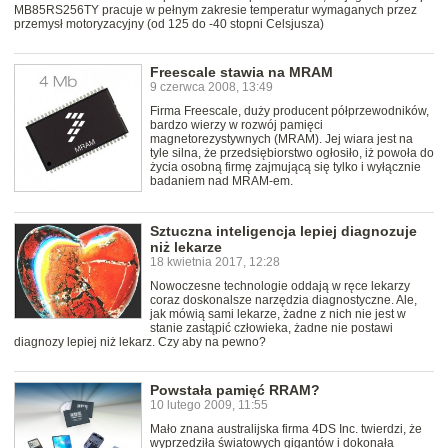
MB85RS256TY pracuje w pełnym zakresie temperatur wymaganych przez
przemysł motoryzacyjny (od 125 do -40 stopni Celsjusza)
Freescale stawia na MRAM
9 czerwca 2008, 13:49
Firma Freescale, duży producent półprzewodników,
bardzo wierzy w rozwój pamięci
magnetorezystywnych (MRAM). Jej wiara jest na
tyle silna, że przedsiębiorstwo ogłosiło, iż powoła do
życia osobną firmę zajmującą się tylko i wyłącznie
badaniem nad MRAM-em.
Sztuczna inteligencja lepiej diagnozuje
niż lekarze
18 kwietnia 2017, 12:28
Nowoczesne technologie oddają w ręce lekarzy
coraz doskonalsze narzędzia diagnostyczne. Ale,
jak mówią sami lekarze, żadne z nich nie jest w
stanie zastąpić człowieka, żadne nie postawi
diagnozy lepiej niż lekarz. Czy aby na pewno?
Powstała pamięć RRAM?
10 lutego 2009, 11:55
Mało znana australijska firma 4DS Inc. twierdzi, że
wyprzedziła światowych gigantów i dokonała