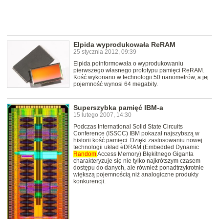
Elpida wyprodukowała ReRAM
25 stycznia 2012, 09:39
Elpida poinformowała o wyprodukowaniu
pierwszego własnego prototypu pamięci ReRAM.
Kość wykonano w technologii 50 nanometrów, a jej
pojemność wynosi 64 megabity.
Superszybka pamięć IBM-a
15 lutego 2007, 14:30
Podczas International Solid State Circuits
Conference (ISSCC) IBM pokazał najszybszą w
historii kość pamięci. Dzięki zastosowaniu nowej
technologii układ eDRAM (Embedded Dynamic
Random
Access Memory) Błękitnego Giganta
charakteryzuje się nie tylko najkrótszym czasem
dostępu do danych, ale również ponadtrzykrotnie
większą pojemnością niż analogiczne produkty
konkurencji.