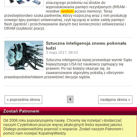
znaczącego przełomu na drodze do
wyprodukowania pamięci rezystywnych (RRAM -
resistive
random
access memory). Teraz
przedsiębiorstwo szuka partnerów, którzy rozpoczną wraz z nim produkcję
nowego typu pamięci uniwersalnej, czyli łączącej w sobie zalety pamięci
flash (gęstość i przechowywanie danych bez konieczności odświeżania) i
DRAM (szybkość pracy).
Sztuczna inteligencja znowu pokonała
ludzi
3 maja 2017, 08:43
Sztuczna inteligencja lepiej przewiduje wyroki Sądu
Najwyższego USA niż naukowcy zajmujący się
prawem. Po raz kolejny okazuje się, że
zaawansowane algorytmy potrafią z olbrzymim
prawdopodobieństwem przewidzieć decyzje sądów.
4
« poprzednia strona
następna strona »
Zostań Patronem
Od 2006 roku popularyzujemy naukę. Chcemy się rozwijać i dostarczać
naszym Czytelnikom jeszcze więcej atrakcyjnych treści wysokiej jakości.
Dlatego postanowiliśmy poprosić o wsparcie. Zostań naszym Patronem i
pomóż nam rozwijać KopalnięWiedzy.