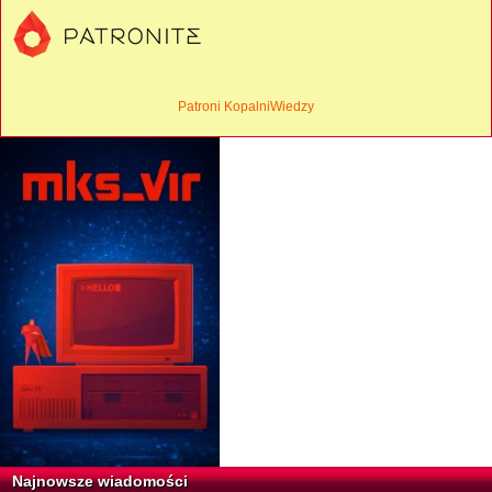
Patroni KopalniWiedzy
Najnowsze wiadomości