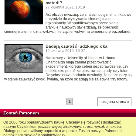
materii?
27 kwietnia 2021, 10:19
Astrofizycy uważają, że znaleźli potężne i unikatowe
narzędzie do wykrywania ciemnej materii –
egzoplanety. W opublikowanym przez siebie
artykule naukowcy stwierdzają, że obecność
ciemnej materii można wykryć, mierząc jej wpływ na temperaturę egzoplanet.
Badają czułość ludzkiego oka
12 czerwca 2015, 16:07
Naukowcy z University of Illinois w Urbana-
Champaign mają zamiar przeprowadzić
eksperyment, którego celem jest sprawdzenie, czy
ludzkie oko potrafi zarejestrować pojedynczy foton.
Dotychczasowe badania dowiodły, że nasze oczy są
w stanie zauważyć błyski światła, na które składają się zaledwie trzy fotony.
1
następna strona »
Zostań Patronem
Od 2006 roku popularyzujemy naukę. Chcemy się rozwijać i dostarczać
naszym Czytelnikom jeszcze więcej atrakcyjnych treści wysokiej jakości.
Dlatego postanowiliśmy poprosić o wsparcie. Zostań naszym Patronem i
pomóż nam rozwijać KopalnięWiedzy.