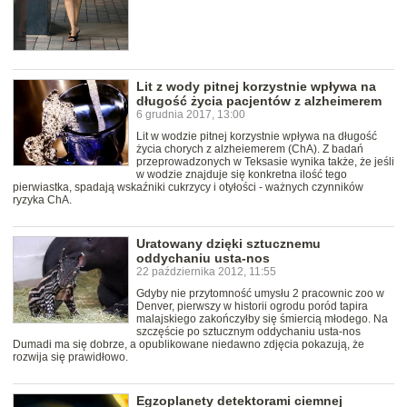
Lit z wody pitnej korzystnie wpływa na
długość życia pacjentów z alzheimerem
6 grudnia 2017, 13:00
Lit w wodzie pitnej korzystnie wpływa na długość
życia chorych z alzheiemerem (ChA). Z badań
przeprowadzonych w Teksasie wynika także, że jeśli
w wodzie znajduje się konkretna ilość tego
pierwiastka, spadają wskaźniki cukrzycy i otyłości - ważnych czynników
ryzyka ChA.
Uratowany dzięki sztucznemu
oddychaniu usta-nos
22 października 2012, 11:55
Gdyby nie przytomność umysłu 2 pracownic zoo w
Denver, pierwszy w historii ogrodu poród tapira
malajskiego zakończyłby się śmiercią młodego. Na
szczęście po sztucznym oddychaniu usta-nos
Dumadi ma się dobrze, a opublikowane niedawno zdjęcia pokazują, że
rozwija się prawidłowo.
Egzoplanety detektorami ciemnej