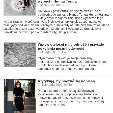
wybuchł Hunga Tonga
1 lipca 2022, 08:25
Naukowcy potwierdzili, że styczniowa erupcja
podwodnego wulkanu Hunga Tonga-Hunga Ha'apai
była jednym z najpotężniejszych wydarzeń tego
typu w czasach współczesnych. Brytyjsko-amerykański zespół naukowy
pracujący pod kierunkiem uczonych z University of Bath przeanalizował dane
satelitarne oraz z obserwatoriów naziemnych i wykazał, że erupcja była
unikatowa zarówno pod względem siły, jak i prędkości.
Wpływ otyłości na płodność i przyszłe
pokolenia można odwrócić
12 lutego 2015, 11:48
Otyła matka przekazuje swoje problemy
metaboliczne potomstwu za pośrednictwem zmian
w mitochondriach komórek jajowych, które
zachodzą na długo przed zapłodnieniem.
Krytykują, by poczuć się kobieco
24 listopada 2009, 09:40
Pracujące panie, które stają się głównymi
żywicielkami rodziny, opowiadają historie o
leniwych bądź nieradzących sobie z domowymi
obowiązkami mężczyznach, by czuć się bardziej
kobieco (Sex Roles).