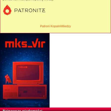
Patroni KopalniWiedzy
Najnowsze wiadomości