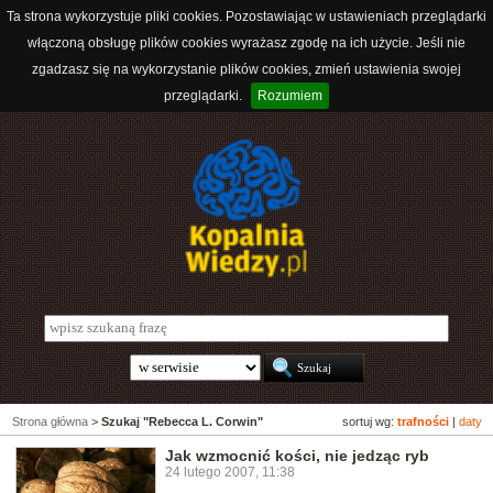
Ta strona wykorzystuje pliki cookies. Pozostawiając w ustawieniach przeglądarki
włączoną obsługę plików cookies wyrażasz zgodę na ich użycie. Jeśli nie
zgadzasz się na wykorzystanie plików cookies, zmień ustawienia swojej
przeglądarki.
Rozumiem
Strona główna
>
Szukaj "Rebecca L. Corwin"
sortuj wg:
trafności
|
daty
Jak wzmocnić kości, nie jedząc ryb
24 lutego 2007, 11:38