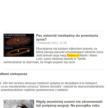
Pas asteroid niezbędny do powstania
życia?
5 listopada 2012, 11:56
Ekscytujemy się każdym odkryciem planety, na
której panują warunki umożliwiające istnienie życia.
Jeśli jednak rację mają
Rebecca
Martin i Mario
Livio, samo istnienie planety w "strefie
zamieszkania" to zbyt mało, by mogło pojawić się życie
ydłami nietoperza
. 160 mln lat temu dinozaur wielkości gołębia ze skrzydłami à la nietoperz.
qi, co po mandaryńsku oznacza "dziwne skrzydła", należał do skansoriopteryksów,
y prawdopodobnie najbliżej spokrewnione z ptakami.
Nigdy wcześniej uczeni nie obserwowali
tak potężnej erupcji. Na początku roku