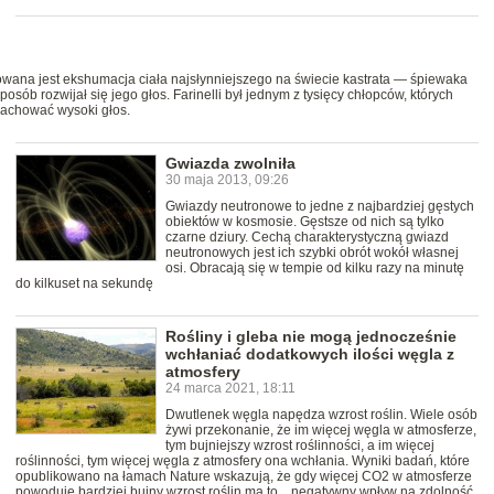
wana jest ekshumacja ciała najsłynniejszego na świecie kastrata — śpiewaka
osób rozwijał się jego głos. Farinelli był jednym z tysięcy chłopców, których
zachować wysoki głos.
Gwiazda zwolniła
30 maja 2013, 09:26
Gwiazdy neutronowe to jedne z najbardziej gęstych
obiektów w kosmosie. Gęstsze od nich są tylko
czarne dziury. Cechą charakterystyczną gwiazd
neutronowych jest ich szybki obrót wokół własnej
osi. Obracają się w tempie od kilku razy na minutę
do kilkuset na sekundę
Rośliny i gleba nie mogą jednocześnie
wchłaniać dodatkowych ilości węgla z
atmosfery
24 marca 2021, 18:11
Dwutlenek węgla napędza wzrost roślin. Wiele osób
żywi przekonanie, że im więcej węgla w atmosferze,
tym bujniejszy wzrost roślinności, a im więcej
roślinności, tym więcej węgla z atmosfery ona wchłania. Wyniki badań, które
opublikowano na łamach Nature wskazują, że gdy więcej CO2 w atmosferze
powoduje bardziej bujny wzrost roślin ma to... negatywny wpływ na zdolność