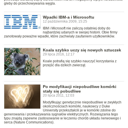
gleby do przechowywania węgla.
Wpadki IBM-a i Microsoftu
12 października 2009, 15:25
IBM i Microsoft nie zaliczą ostatniej doby do
najbardziej udanych w swojej historii. Obie firmy
zanotowały poważne wpadki, które zachwiały zaufaniem użytkowników.
Koala szybko uczy się nowych sztuczek
29 lipca 2016, 12:17
Koale potrafią się szybko nauczyć korzystania z
przejść dla dzikich zwierząt.
Po modyfikacji niepobudliwe komórki
stały się pobudliwe
20 lipca 2011, 12:03
Modyfikując genetycznie niepobudliwe w zwykłych
okolicznościach komórki, naukowcy z Duke
University przekształcili je w komórki zdolne do
generowania i przekazywania sygnałów elektrycznych. Rozwiązania tego
typu znajdą zapewne zastosowanie w leczeniu chorób układu nerwowego i
serca (Nature Communications).