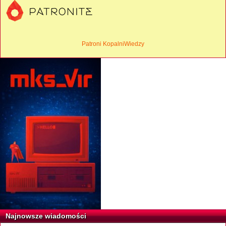
Patroni KopalniWiedzy
Najnowsze wiadomości