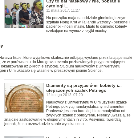
Czy to bal maskowy? Nie, pobranie
cytologii...
11 maja 2017, 11:27
Na początku maja na oddziale ginekologicznym
szpitala Nong Krot w Tajlandii wszyscy - personel i
pacjentki - nosili maski. Miało to ośmielić kobiety
czekające na wymaz z szyjki macicy.
zy
arza liście, które wyjątkowo skutecznie odbijają wysłane przez latające ssaki
i, że w porównaniu do Marcgravia evenia pozbawionych przypominających
st lokalizowana aż 2-krotnie szybciej. Studium naukowców z Uniwersytetu
ngen i Ulm ukazało się właśnie w prestiżowym piśmie Science.
Diamenty są przyjaciółmi kobiety i...
ulepszonych szalek Petriego
12 lutego 2013, 07:20
Naukowcy z Uniwersytetu w Ulm uzyskali szalkę
Petriego pokrytą nanokrystalicznym diamentem.
Ponieważ jest ona bardziej biokompatybilna od
zwykłych szalek z polistyrenu, Niemcy uważają, że
znajdzie zastosowanie w eksperymentach in vitro. Pesymiści twierdzą
jednak, że na przeszkodzie stanie wysoka cena...