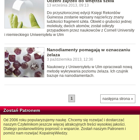
Uczeni zajrzeli do wnętrza szkła
13 września 2013, 09:13
Do przyszłorocznej edycji Księgi Rekordów
Guinessa zostanie wpisany najcieńczy znany
ludzkości fragment szkła. Obiekt o grubości jednej
molekuły, dwóch atomów, został odkryty
przypadkiem przez naukowców z Cornell University
i niemieckiego Uniwersytetu w Ulm
Nanodiamenty pomagają w oznaczaniu
żelaza
3 października 2013, 12:36
Naukowcy z Uniwersytetu w Ulm opracowali nową
metodę wykrywania poziomu żelaza. Ich czujnik
bazuje na nanodiamentach.
1
następna strona »
Zostań Patronem
Od 2006 roku popularyzujemy naukę. Chcemy się rozwijać i dostarczać
naszym Czytelnikom jeszcze więcej atrakcyjnych treści wysokiej jakości.
Dlatego postanowiliśmy poprosić o wsparcie. Zostań naszym Patronem i
pomóż nam rozwijać KopalnięWiedzy.