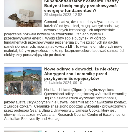
Superkondensator z cementu i sadzy.
Budynki będą mogły przechowywać
energię w fundamentach?
25 sierpnia 2023, 12:52
Cement i sadza, dwa materiały używane przez
ludzkość od tysiącleci, mogą tworzyć podstawę
nowoczesnych technologii. Ich odpowiednie
połączenie pozwala bowiem na stworzenie... taniego systemu
przechowywania energii. Wyobraźmy sobie budynek, w którego
fundamentach przechowywana jest energia z umieszczonych na dachu
paneli słonecznych, mówią naukowcy z MIT. To właśnie oni stworzyli nowy
materiał, który w przyszłości może np. bezprzewodowo ładować samochód
elektryczny poruszający się po drodze.
Nowe odkrycie dowodzi, że niektórzy
Aborygeni znali ceramikę przed
przybyciem Europejczyków
11 kwietnia 2024, 09:10
Na Lizard Island (Jiigurru) u wybrzeży stanu
Queensland odkryto najstarszą w Australii ceramikę.
Jej znalezienie rzuca wyzwanie przekonaniu,
jakoby australijscy Aborygeni nie używali ceramiki aż do nawiązania kontaktu
z Europejczykami. Ceramikę znaelziono podczas wykopalisk prowadzonych
przez profesora Seana Ulma z Uniwersytetu Jamesa Cooka, który jest
głównym badaczem w Australian Research Council Centre of Excellence for
Australian Biodiversity and Heritage.