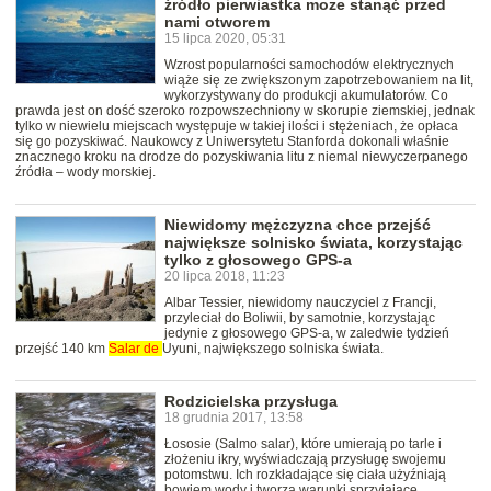
źródło pierwiastka może stanąć przed
nami otworem
15 lipca 2020, 05:31
Wzrost popularności samochodów elektrycznych
wiąże się ze zwiększonym zapotrzebowaniem na lit,
wykorzystywany do produkcji akumulatorów. Co
prawda jest on dość szeroko rozpowszechniony w skorupie ziemskiej, jednak
tylko w niewielu miejscach występuje w takiej ilości i stężeniach, że opłaca
się go pozyskiwać. Naukowcy z Uniwersytetu Stanforda dokonali właśnie
znacznego kroku na drodze do pozyskiwania litu z niemal niewyczerpanego
źródła – wody morskiej.
Niewidomy mężczyzna chce przejść
największe solnisko świata, korzystając
tylko z głosowego GPS-a
20 lipca 2018, 11:23
Albar Tessier, niewidomy nauczyciel z Francji,
przyleciał do Boliwii, by samotnie, korzystając
jedynie z głosowego GPS-a, w zaledwie tydzień
przejść 140 km
Salar
de
Uyuni, największego solniska świata.
Rodzicielska przysługa
18 grudnia 2017, 13:58
Łososie (Salmo salar), które umierają po tarle i
złożeniu ikry, wyświadczają przysługę swojemu
potomstwu. Ich rozkładające się ciała użyźniają
bowiem wody i tworzą warunki sprzyjające