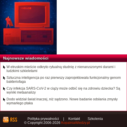
Najnowsze wiadomości
W etruskim mieście odkryto rytualną studnię z nienaruszonymi darami i
ludzkimi szkieletami
Sztuczna inteligencja po raz pierwszy zaprojektowała funkcjonalny genom
bakteriofaga
Czy infekcja SARS-CoV-2 w ciąży może odbić się na zdrowiu dziecka? Są
wyniki metaanalizy
Dodo widział świat inaczej, niż sądzono. Nowe badanie odsłania zmysły
wymarłego ptaka
Polityka prywatności
|
Kontakt
Szkolenia
© Copyright 2006-2026
KopalniaWiedzy.pl