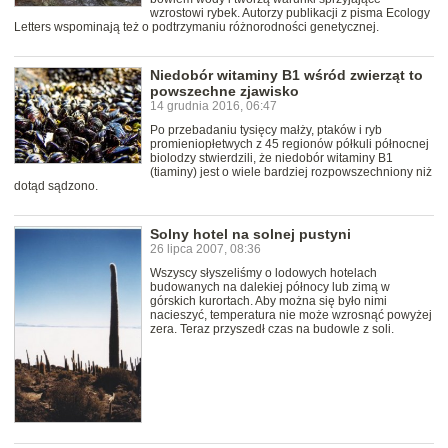
wzrostowi rybek. Autorzy publikacji z pisma Ecology
Letters wspominają też o podtrzymaniu różnorodności genetycznej.
Niedobór witaminy B1 wśród zwierząt to
powszechne zjawisko
14 grudnia 2016, 06:47
Po przebadaniu tysięcy małży, ptaków i ryb
promieniopłetwych z 45 regionów półkuli północnej
biolodzy stwierdzili, że niedobór witaminy B1
(tiaminy) jest o wiele bardziej rozpowszechniony niż
dotąd sądzono.
Solny hotel na solnej pustyni
26 lipca 2007, 08:36
Wszyscy słyszeliśmy o lodowych hotelach
budowanych na dalekiej północy lub zimą w
górskich kurortach. Aby można się było nimi
nacieszyć, temperatura nie może wzrosnąć powyżej
zera. Teraz przyszedł czas na budowle z soli.