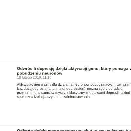
Odwrócili depresję dzięki aktywacji genu, który pomaga 
pobudzeniu neuronów
18 lutego 2019, 11:16
Aktywując gen ważny dla działania neuronów pobudzających i związan
tzw. dużą depresją (ang. major depression), można sobie poradzić,
przynajmniej u samców myszy, z klasycznymi objawami depresji, takimi 
społeczna izolacja czy utrata zainteresowania.
Odkryto defekt monogenetyczny skutkujący cukrzycą typ