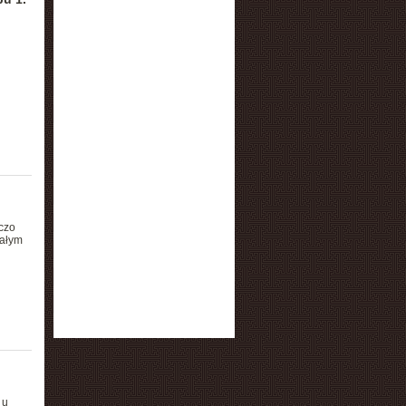
czo
wałym
 u