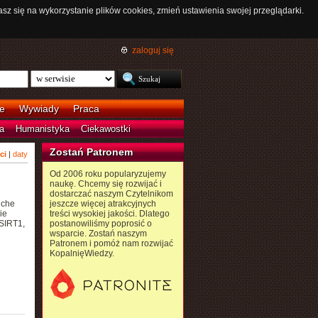
asz się na wykorzystanie plików cookies, zmień ustawienia swojej przeglądarki.
zaloguj się
e
Wywiady
Praca
a
Humanistyka
Ciekawostki
Zostań Patronem
ci
|
daty
Od 2006 roku popularyzujemy
naukę. Chcemy się rozwijać i
dostarczać naszym Czytelnikom
iche
jeszcze więcej atrakcyjnych
ie
treści wysokiej jakości. Dlatego
 SIRT1,
postanowiliśmy poprosić o
wsparcie. Zostań naszym
Patronem i pomóż nam rozwijać
KopalnięWiedzy.