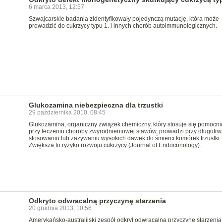
6 marca 2013, 12:57
Szwajcarskie badania zidentyfikowały pojedynczą mutację, która może
prowadzić do cukrzycy typu 1. i innych chorób autoimmunologicznych.
Glukozamina niebezpieczna dla trzustki
29 października 2010, 08:45
Glukozamina, organiczny związek chemiczny, który stosuje się pomocni
przy leczeniu choroby zwyrodnieniowej stawów, prowadzi przy długotr
stosowaniu lub zażywaniu wysokich dawek do śmierci komórek trzustki.
Zwiększa to ryzyko rozwoju cukrzycy (Journal of Endocrinology).
Odkryto odwracalną przyczynę starzenia
20 grudnia 2013, 10:56
Amerykańsko-australijski zespół odkrył odwracalną przyczynę starzenia