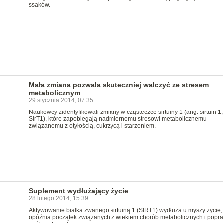
ssaków.
Mała zmiana pozwala skuteczniej walczyć ze stresem
metabolicznym
29 stycznia 2014, 07:35
Naukowcy zidentyfikowali zmiany w cząsteczce sirtuiny 1 (ang. sirtuin 1,
SirT1), które zapobiegają nadmiernemu stresowi metabolicznemu
związanemu z otyłością, cukrzycą i starzeniem.
Suplement wydłużający życie
28 lutego 2014, 15:39
Aktywowanie białka zwanego sirtuiną 1 (SIRT1) wydłuża u myszy życie,
opóźnia początek związanych z wiekiem chorób metabolicznych i popr