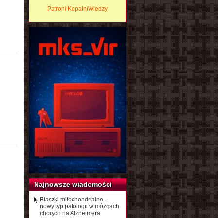
Patroni KopalniWiedzy
Najnowsze wiadomości
Blaszki mitochondrialne –
nowy typ patologii w mózgach
chorych na Alzheimera