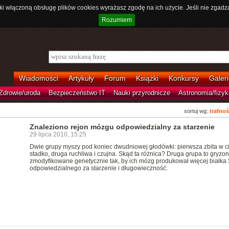
ki włączoną obsługę plików cookies wyrażasz zgodę na ich użycie. Jeśli nie zgadz
Rozumiem
Wiadomości
Artykuły
Forum
Książki
Konkursy
Galeri
Zdrowie/uroda
Bezpieczeństwo IT
Nauki przyrodnicze
Astronomia/fizyk
sortuj wg:
trafnoś
Znaleziono rejon mózgu odpowiedzialny za starzenie
29 lipca 2010, 15:25
Dwie grupy myszy pod koniec dwudniowej głodówki: pierwsza zbita w c
stadko, druga ruchliwa i czujna. Skąd ta różnica? Druga grupa to gryzon
zmodyfikowane genetycznie tak, by ich mózg produkował więcej białka
odpowiedzialnego za starzenie i długowieczność.