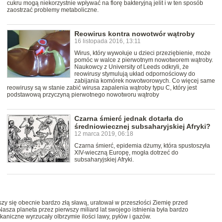
cukru mogą niekorzystnie wpływać na florę bakteryjną jelit i w ten sposób
zaostrzać problemy metaboliczne.
Reowirus kontra nowotwór wątroby
16 listopada 2016, 13:11
Wirus, który wywołuje u dzieci przeziębienie, może
pomóc w walce z pierwotnym nowotworem wątroby.
Naukowcy z University of Leeds odkryli, że
reowirusy stymulują układ odpornościowy do
zabijania komórek nowotworowych. Co więcej same
reowirusy są w stanie zabić wirusa zapalenia wątroby typu C, który jest
podstawową przyczyną pierwotnego nowotworu wątroby
Czarna śmierć jednak dotarła do
średniowiecznej subsaharyjskiej Afryki?
12 marca 2019, 06:18
Czarna śmierć, epidemia dżumy, która spustoszyła
XIV-wieczną Europę, mogła dotrzeć do
subsaharyjskiej Afryki.
szy się obecnie bardzo złą sławą, uratował w przeszłości Ziemię przed
asza planeta przez pierwszy miliard lat swojego istnienia była bardzo
aniczne wyrzucały olbrzymie ilości lawy, pyłów i gazów.