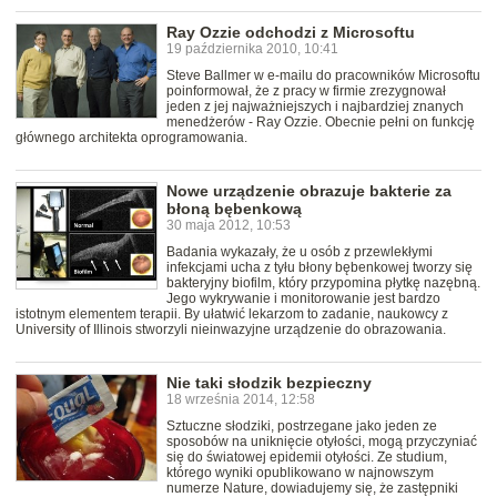
Ray Ozzie odchodzi z Microsoftu
19 października 2010, 10:41
Steve Ballmer w e-mailu do pracowników Microsoftu
poinformował, że z pracy w firmie zrezygnował
jeden z jej najważniejszych i najbardziej znanych
menedżerów - Ray Ozzie. Obecnie pełni on funkcję
głównego architekta oprogramowania.
Nowe urządzenie obrazuje bakterie za
błoną bębenkową
30 maja 2012, 10:53
Badania wykazały, że u osób z przewlekłymi
infekcjami ucha z tyłu błony bębenkowej tworzy się
bakteryjny biofilm, który przypomina płytkę nazębną.
Jego wykrywanie i monitorowanie jest bardzo
istotnym elementem terapii. By ułatwić lekarzom to zadanie, naukowcy z
University of Illinois stworzyli nieinwazyjne urządzenie do obrazowania.
Nie taki słodzik bezpieczny
18 września 2014, 12:58
Sztuczne słodziki, postrzegane jako jeden ze
sposobów na uniknięcie otyłości, mogą przyczyniać
się do światowej epidemii otyłości. Ze studium,
którego wyniki opublikowano w najnowszym
numerze Nature, dowiadujemy się, że zastępniki