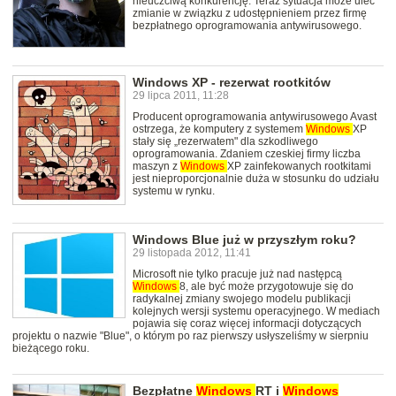
nieuczciwą konkurencję. Teraz sytuacja może ulec
zmianie w związku z udostępnieniem przez firmę
bezpłatnego oprogramowania antywirusowego.
Windows XP - rezerwat rootkitów
29 lipca 2011, 11:28
Producent oprogramowania antywirusowego Avast
ostrzega, że komputery z systemem
Windows
XP
stały się „rezerwatem" dla szkodliwego
oprogramowania. Zdaniem czeskiej firmy liczba
maszyn z
Windows
XP zainfekowanych rootkitami
jest nieproporcjonalnie duża w stosunku do udziału
systemu w rynku.
Windows Blue już w przyszłym roku?
29 listopada 2012, 11:41
Microsoft nie tylko pracuje już nad następcą
Windows
8, ale być może przygotowuje się do
radykalnej zmiany swojego modelu publikacji
kolejnych wersji systemu operacyjnego. W mediach
pojawia się coraz więcej informacji dotyczących
projektu o nazwie "Blue", o którym po raz pierwszy usłyszeliśmy w sierpniu
bieżącego roku.
Bezpłatne
Windows
RT i
Windows