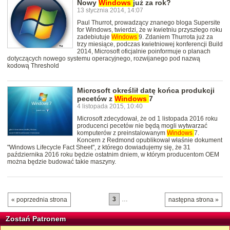
Nowy
Windows
już za rok?
13 stycznia 2014, 14:07
Paul Thurrot, prowadzący znanego bloga Supersite
for Windows, twierdzi, że w kwietniu przyszłego roku
zadebiutuje
Windows
9. Zdaniem Thurrota już za
trzy miesiące, podczas kwietniowej konferencji Build
2014, Microsoft oficjalnie poinformuje o planach
dotyczących nowego systemu operacyjnego, rozwijanego pod nazwą
kodową Threshold
Microsoft określił datę końca produkcji
pecetów z
Windows
7
4 listopada 2015, 10:40
Microsoft zdecydował, że od 1 listopada 2016 roku
producenci pecetów nie będą mogli wytwarzać
komputerów z preinstalowanym
Windows
7.
Koncern z Redmond opublikował właśnie dokument
"Windows Lifecycle Fact Sheet", z którego dowiadujemy się, że 31
października 2016 roku będzie ostatnim dniem, w którym producentom OEM
można będzie budować takie maszyny.
3
…
« poprzednia strona
następna strona »
Zostań Patronem