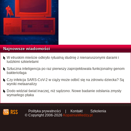
Najnowsze wiadomości
W etruskim mieście odkryto rytualną studnię z nienaruszonymi darami i
ludzkimi szkieletami
Sztuczna inteligencja po raz pierwszy zaprojektowała funkcjonalny genom
bakteriofaga
Czy infekcja SARS-CoV-2 w ciąży może odbić się na zdrowiu dziecka? Są
wyniki metaanalizy
Dodo widział świat inaczej, niż sądzono. Nowe badanie odsłania zmysły
wymarłego ptaka
Polityka prywatności
|
Kontakt
Szkolenia
© Copyright 2006-2026
KopalniaWiedzy.pl