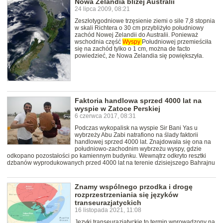
Nowa Zelandia bliżej Australii
24 lipca 2009, 08:21
Zeszłotygodniowe trzęsienie ziemi o sile 7,8 stopnia
w skali Richtera o 30 cm przybliżyło południowy
zachód Nowej Zelandii do Australii. Ponieważ
wschodnia część
Wyspy
Południowej przemieściła
się na zachód tylko o 1 cm, można de facto
powiedzieć, że Nowa Zelandia się powiększyła.
Faktoria handlowa sprzed 4000 lat na
wyspie w Zatoce Perskiej
6 czerwca 2017, 08:31
Podczas wykopalisk na wyspie Sir Bani Yas u
wybrzeży Abu Zabi natrafiono na ślady faktorii
handlowej sprzed 4000 lat. Znajdowała się ona na
południowo-zachodnim wybrzeżu wyspy, gdzie
odkopano pozostałości po kamiennym budynku. Wewnątrz odkryto resztki
dzbanów wyprodukowanych przed 4000 lat na terenie dzisiejszego Bahrajnu
Znamy wspólnego przodka i drogę
rozprzestrzeniania się języków
transeurazjatyckich
16 listopada 2021, 11:08
Języki transeurazjatyckie to termin wprowadzony na