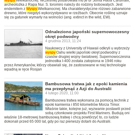
Wyspy
Wielkanocnej. Wcześniej podarowała mu je dr Sonia Haoa Cardinalli,
archeolożka z Rapa Nui. S. toromiro należy do rodziny bobowatych. Jest
endemitem z
Wyspy
Wielkanocnej. Ma charakterystyczne różowo zabarwione
drewno, które niegdyś wykorzystywano w rzeźbach. Obecnie roślinę uznaje
się za gatunek wymarły na wolności (ang. extinct in the wild, EW).
Odnaleziono japoński supernowoczesny
okręt podwodny
4 grudnia 2013, 11:24
Naukowcy z University of Hawaii odkryli u wybrzeży
wyspy
Oahu wielki japoński okręt podwodny z
czasów drugiej wojny światowej. Supernowoczesna
jednostka I-400 została zatopiona w 1946 roku
przez Amerykanów, którzy obawiali się, że zastosowane w niej technologie
wpadną w ręce Rosjan
Bambusowa tratwa jak z epoki kamienia
ma przepłynąć z Azji do Australii
4 lutego 2020, 11:00
Bambusowa tratwa wykonana za pomocą technik z
epoki kamienia i 850 kilometrów Morza Timor.
Właśnie takie, kolejne już, wyzwanie postawili przed
sobą członkowie projektu First Mariners. Budują oni
właśnie 18-metrowej bambusową tratwę i chcą powtórzyć to, co ludzie
dokonali przed 65 000 lat, gdy po raz pierwszy dotarli do Australii.