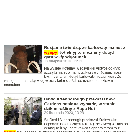
Rosjanie twierdzą, że karłowaty mamut z
wyspy
Kotielnyj to nieznany dotąd
gatunek/podgatunek
13 sierpnia 2018, 12:12
Na wyspie Kotielnyj w rosyjskiej Arktyce odkryto
szczątki małego mamuta, który wg Rosjan, może
być nieznanym dotąd karłowatym gatunkiem. Ze
względu na rzucający się w oczy kolor sierści, ochrzczono go złotym
mamutem.
David Attenborough przekazał Kew
Gardens nasiona wymarłej w stanie
dzikim rośliny z Rapa Nui
20 listopada 2023, 13:28
Sir David Attenborough przekazał Królewskim
Ogrodom Botanicznym w Kew (RBG Kew) 31 nasion
cennej rośliny - perełkowca Sophora toromiro z