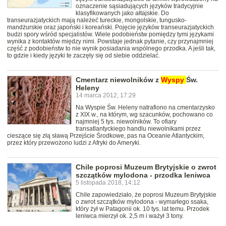
oznaczenie sąsiadujących języków tradycyjnie
klasyfikowanych jako ałtajskie. Do
transeurazjatyckich mają należeć tureckie, mongolskie, tungusko-
mandżurskie oraz japoński i koreański. Pojęcie języków transeurazjatyckich
budzi spory wśród specjalistów. Wiele podobieństw pomiędzy tymi językami
wynika z kontaktów między nimi. Powstaje jednak pytanie, czy przynajmniej
część z podobieństw to nie wynik posiadania wspólnego przodka. A jeśli tak,
to gdzie i kiedy języki te zaczęły się od siebie oddzielać.
Cmentarz niewolników z
Wyspy
Św.
Heleny
14 marca 2012, 17:29
Na Wyspie Św. Heleny natrafiono na cmentarzysko
z XIX w., na którym, wg szacunków, pochowano co
najmniej 5 tys. niewolników. To ofiary
transatlantyckiego handlu niewolnikami przez
cieszące się złą sławą Przejście Środkowe, pas na Oceanie Atlantyckim,
przez który przewożono ludzi z Afryki do Ameryki.
Chile poprosi Muzeum Brytyjskie o zwrot
szczątków mylodona - przodka leniwca
5 listopada 2018, 14:12
Chile zapowiedziało, że poprosi Muzeum Brytyjskie
o zwrot szczątków mylodona - wymarłego ssaka,
który żył w Patagonii ok. 10 tys. lat temu. Przodek
leniwca mierzył ok. 2,5 m i ważył 3 tony.