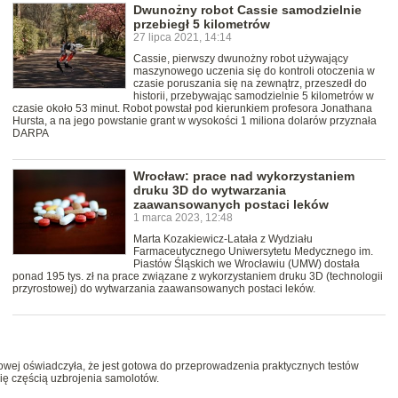
Dwunożny robot Cassie samodzielnie
przebiegł 5 kilometrów
27 lipca 2021, 14:14
Cassie, pierwszy dwunożny robot używający
maszynowego uczenia się do kontroli otoczenia w
czasie poruszania się na zewnątrz, przeszedł do
historii, przebywając samodzielnie 5 kilometrów w
czasie około 53 minut. Robot powstał pod kierunkiem profesora Jonathana
Hursta, a na jego powstanie grant w wysokości 1 miliona dolarów przyznała
DARPA
Wrocław: prace nad wykorzystaniem
druku 3D do wytwarzania
zaawansowanych postaci leków
1 marca 2023, 12:48
Marta Kozakiewicz-Latała z Wydziału
Farmaceutycznego Uniwersytetu Medycznego im.
Piastów Śląskich we Wrocławiu (UMW) dostała
ponad 195 tys. zł na prace związane z wykorzystaniem druku 3D (technologii
przyrostowej) do wytwarzania zaawansowanych postaci leków.
owej oświadczyła, że jest gotowa do przeprowadzenia praktycznych testów
się częścią uzbrojenia samolotów.