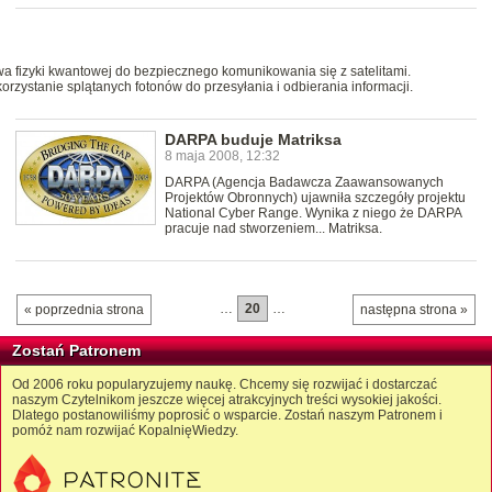
 fizyki kwantowej do bezpiecznego komunikowania się z satelitami.
zystanie splątanych fotonów do przesyłania i odbierania informacji.
DARPA buduje Matriksa
8 maja 2008, 12:32
DARPA (Agencja Badawcza Zaawansowanych
Projektów Obronnych) ujawniła szczegóły projektu
National Cyber Range. Wynika z niego że DARPA
pracuje nad stworzeniem... Matriksa.
…
20
…
« poprzednia strona
następna strona »
Zostań Patronem
Od 2006 roku popularyzujemy naukę. Chcemy się rozwijać i dostarczać
naszym Czytelnikom jeszcze więcej atrakcyjnych treści wysokiej jakości.
Dlatego postanowiliśmy poprosić o wsparcie. Zostań naszym Patronem i
pomóż nam rozwijać KopalnięWiedzy.