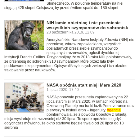
Słonecznego. W południe temperatury na niej
sięgają 425 stopni Celsjusza, by przed świtem spaść do -180 stopni
NIH łamie obietnicę i nie przeniesie
wszystkich szympansów do schronisk
28 października 2019, 12:09
Amerykańskie Narodowe Instytuty Zdrowia (NIH) nie
przeniosą, wbrew zapowiedziom, wszystkich
posiadanych przez siebie szympansów do
specjalnych rezerwatów, ogłosił dyrektor tej
instytucji Francis Collins. Przypomnijmy, że w 2013 roku NIH poinformowały,
że przeniosą do schronisk 310 szympansów, które przez lata były
poddawane eksperymentom. Opisywaliśmy los tych zwierząt i ich okrutne
traktowanie przez naukowców.
NASA opóźnia start misji Mars 2020
1 lipca 2020, 17:40
NASA ponownie przesunęła zaplanowany na 22
lipca start misji Mars 2020, w ramach którego na
Czerwoną Planetę ma trafić łazik Perseverance oraz
pierwszy w historii dron – Ingenuity.
Agencja
poinformowała, że z powodu kłopotów z rakietą,
misja wystartuje nie wcześniej niż 30 lipca. To spore opóźnienie, gdyż
dotychczas mówiono, że okno startowe będzie trwało od 20 lipca do 13
sierpnia