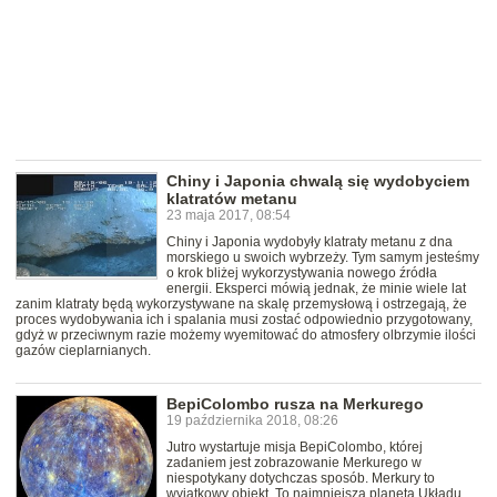
Chiny i Japonia chwalą się wydobyciem
klatratów metanu
23 maja 2017, 08:54
Chiny i Japonia wydobyły klatraty metanu z dna
morskiego u swoich wybrzeży. Tym samym jesteśmy
o krok bliżej wykorzystywania nowego źródła
energii. Eksperci mówią jednak, że minie wiele lat
zanim klatraty będą wykorzystywane na skalę przemysłową i ostrzegają, że
proces wydobywania ich i spalania musi zostać odpowiednio przygotowany,
gdyż w przeciwnym razie możemy wyemitować do atmosfery olbrzymie ilości
gazów cieplarnianych.
BepiColombo rusza na Merkurego
19 października 2018, 08:26
Jutro wystartuje misja BepiColombo, której
zadaniem jest zobrazowanie Merkurego w
niespotykany dotychczas sposób. Merkury to
wyjątkowy obiekt. To najmniejsza planeta Układu