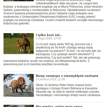
drzewu filogenetycznemu wczesnych małp
człekokształtnych stało się jasne, że czegoś tam
brakuje, a brakujący element znajduje się w Afryce Północnej, mówi Hesham
Sallam, paleontolog z Uniwersytetu w Mansoura. Opublikowane na łamach
Science badania przeprowadzone przez Sallama i jego kolegów oraz
naukowców z Uniwersytetu Południowej Kalifornii (USC) mogą zmienić
poglądy na ewolucję człowieka. Uczeni znaleźli bowiem szczątki nieznanego
dotychczas gatunku.
I tylko koni żal...
5 maja 2009, 14:40
Co to jest: waży około 500 kg, porusza się z
prędkością do 50 km/h i dźwiga swoją masę
wyłącznie na palcach? To koń, i to nie byle jaki, bo
wyścigowy. Czy ryzykuje swoim zdrowiem? Z
pewnością. Czy jest szybki? Tak, ale jak pokazują
najnowsze badania, wcale nie szybszy, niż kilkadziesiąt lat temu. Z
pewnością jest za to bardziej wrażliwy na kontuzje.
Nowy ceratops z niezwykłymi cechami
5 czerwca 2015, 11:08
Około 10 lat temu Peter Hews znalazł kości
wystające z brzegu Rzeki Oldmana w Kanadzie.
Okazało się, że była to niemal nietknięta czaszka
niezwykłego i nieznanego dotąd nauce ceratopsa.
Nie wiedzą, gdzie mają serce