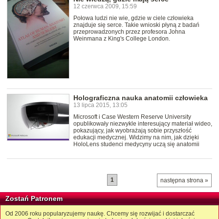
12 czerwca 2009, 15:59
Połowa ludzi nie wie, gdzie w ciele człowieka
znajduje się serce. Takie wnioski płyną z badań
przeprowadzonych przez profesora Johna
Weinmana z King's College London.
Holograficzna nauka anatomii człowieka
13 lipca 2015, 13:05
Microsoft i Case Western Reserve University
opublikowały niezwykle interesujący materiał wideo,
pokazujący, jak wyobrażają sobie przyszłość
edukacji medycznej. Widzimy na nim, jak dzięki
HoloLens studenci medycyny uczą się anatomii
1
następna strona »
Zostań Patronem
Od 2006 roku popularyzujemy naukę. Chcemy się rozwijać i dostarczać