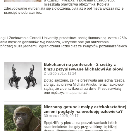
w czasach Mieszka I i Bolesława Chrobrego,
mieszkała prawdziwa olbrzymka. Kobieta
zdecydowanie wyróżniała się z otoczenia, była aż o pół metra wyższa niż jej
przeciętny pobratymiec.
logii i Zachowania Cornell University, przedstawił teorię tłumaczącą, czemu 25%
czania męskich genitaliów. Wg badacza, wszystkie one (od obrzezania
 kończąc) służą jednemu: ograniczeniu liczby ciąż ze związków pozamałżeńskich
Bakchanci na panterach - 2 rzeźby z
brązu przypisywane Michałowi Aniołowi
2 lutego 2015, 11:24
Dotąd sądzono, że nie przetrwała ani jedna rzeźba
z brązu autorstwa Michała Anioła. Teraz naukowcy
sądzą, że zidentyfikowali aż dwie. Przedstawiają
one mężczyzn na panterach.
Nieznany gatunek małpy człekokształtnej
zmieni poglądy na ewolucję człowieka?
30 marca 2026, 09:17
Spędziliśmy pięć lat na poszukiwaniach takich
skamieniałości, bo gdy przyjrzeliśmy się bliżej