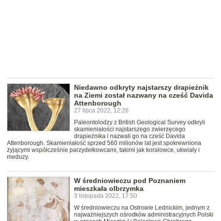
Niedawno odkryty najstarszy drapieżnik
na Ziemi został nazwany na cześć Davida
Attenborough
27 lipca 2022, 12:26
Paleontolodzy z British Geological Survey odkryli
skamieniałości najstarszego zwierzęcego
drapieżnika i nazwali go na cześć Davida
Attenborough. Skamieniałość sprzed 560 milionów lat jest spokrewniona
żyjącymi współcześnie parzydełkowcami, takimi jak koralowce, ukwiały i
meduzy.
W średniowieczu pod Poznaniem
mieszkała olbrzymka
3 listopada 2022, 17:50
W średniowieczu na Ostrowie Lednickim, jednym z
najważniejszych ośrodków administracyjnych Polski