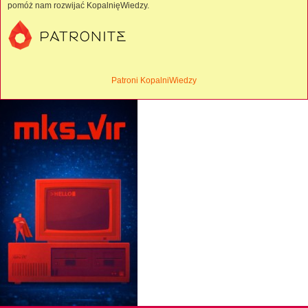
pomóż nam rozwijać KopalnięWiedzy.
Patroni KopalniWiedzy