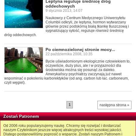
Leptyna reguluje średnicę dróg
oddechowych
9 stycznia 2013, 14:07
Naukowcy z Centrum Medycznego Uniwersytetu
Columbii odkryli, że leptyna, hormon wytwarzany
głównie przez podskórną białą tkankę tłuszczową i
sygnalizujący sytość, reguluje również średnicę
dróg oddechowych.
Po ciemnozielonej stronie mocy...
22 października 2008, 10:35
Bycie uświadomionym ekologicznie człowiekiem to,
oczywiście, duży plus, ale i w przyjazności dla
środowiska można się posunąć za daleko.
Amerykańscy psychiatrzy zaczynają już nawet
wspominać o pokoleniu karborektyków (od ang. carbon lub łac. carboneum,
czyli węgiel).
1
następna strona »
Zostań Patronem
Od 2006 roku popularyzujemy naukę. Chcemy się rozwijać i dostarczać
naszym Czytelnikom jeszcze więcej atrakcyjnych treści wysokiej jakości.
Dlatego postanowiliśmy poprosić o wsparcie. Zostań naszym Patronem i