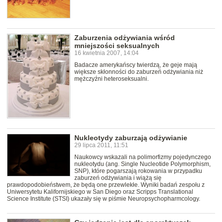
Zaburzenia odżywiania wśród
mniejszości seksualnych
16 kwietnia 2007, 14:04
Badacze amerykańscy twierdzą, że geje mają
większe skłonności do zaburzeń odżywiania niż
mężczyźni heteroseksualni.
Nukleotydy zaburzają odżywianie
29 lipca 2011, 11:51
Naukowcy wskazali na polimorfizmy pojedynczego
nukleotydu (ang. Single Nucleotide Polymorphism,
SNP), które pogarszają rokowania w przypadku
zaburzeń odżywiania i wiążą się
prawdopodobieństwem, że będą one przewlekłe. Wyniki badań zespołu z
Uniwersytetu Kalifornijskiego w San Diego oraz Scripps Translational
Science Institute (STSI) ukazały się w piśmie Neuropsychopharmcology.