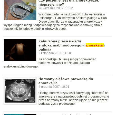
Czy jedzenie jest dla anorektyczek
nieprzyjemne?
26 września 2007, 10:12
Wspólne badanie naukowców z Uniwersytetu w
Pittsburghu i Uniwersytetu Kalifornijskiego w San
Diego ujawniło, że w przypadku anorektyczek
wyspa (region mózgu odpowiadający za rozpoznawanie smaku) działa
inaczej niż jej odpowiednik u zdrowych osób.
Zaburzona praca układu
endokannabinoidowego =
anoreksja
i
bulimia
2 listopada 2011, 11:18
Za anoreksję i bulimię mogą odpowiadać
nieprawidłowości w działaniu układu
endokannabinoidowego.
Hormony ciążowe prowadzą do
anoreksji?
4 grudnia 2007, 10:01
Osoby, które w przyszłości zaczynają chorować na
anoreksję, są najprawdopodobniej programowane
przez hormony matki, oddziałujące na nie jeszcze
podczas życia płodowego.