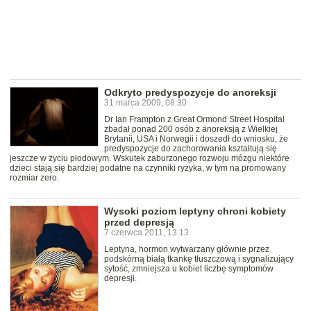
Odkryto predyspozycje do anoreksji
31 marca 2009, 08:30
Dr Ian Frampton z Great Ormond Street Hospital
zbadał ponad 200 osób z anoreksją z Wielkiej
Brytanii, USA i Norwegii i doszedł do wniosku, że
predyspozycje do zachorowania kształtują się
jeszcze w życiu płodowym. Wskutek zaburzonego rozwoju mózgu niektóre
dzieci stają się bardziej podatne na czynniki ryzyka, w tym na promowany
rozmiar zero.
Wysoki poziom leptyny chroni kobiety
przed depresją
7 czerwca 2011, 13:13
Leptyna, hormon wytwarzany głównie przez
podskórną białą tkankę tłuszczową i sygnalizujący
sytość, zmniejsza u kobiet liczbę symptomów
depresji.