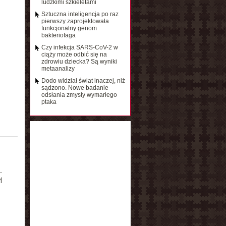
ludzkimi szkieletami
Sztuczna inteligencja po raz
pierwszy zaprojektowała
funkcjonalny genom
bakteriofaga
Czy infekcja SARS-CoV-2 w
ciąży może odbić się na
zdrowiu dziecka? Są wyniki
metaanalizy
Dodo widział świat inaczej, niż
sądzono. Nowe badanie
odsłania zmysły wymarłego
ptaka
-
j