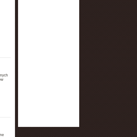
wnych
ów
one