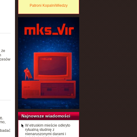
Patroni KopalniWiedzy
 że
h
ocesów
Najnowsze wiadomości
ę,
omo,
W etruskim mieście odkryto
rytualną studnię z
zbadać
nienaruszonymi darami i