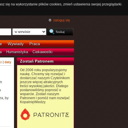
asz się na wykorzystanie plików cookies, zmień ustawienia swojej przeglądarki.
zaloguj się
e
Wywiady
Praca
a
Humanistyka
Ciekawostki
Zostań Patronem
ci
|
daty
Od 2006 roku popularyzujemy
naukę. Chcemy się rozwijać i
dostarczać naszym Czytelnikom
ym
jeszcze więcej atrakcyjnych
treści wysokiej jakości. Dlatego
a
postanowiliśmy poprosić o
wsparcie. Zostań naszym
za, by
Patronem i pomóż nam rozwijać
KopalnięWiedzy.