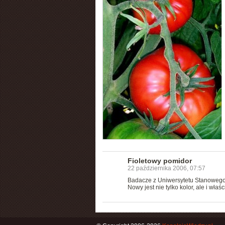
Fioletowy pomidor
22 października 2006, 07:57
Badacze z Uniwersytetu Stanowego 
Nowy jest nie tylko kolor, ale i wł