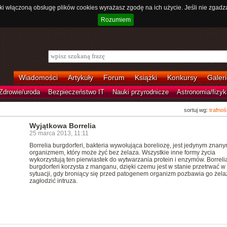
ki włączoną obsługę plików cookies wyrażasz zgodę na ich użycie. Jeśli nie zgadz
Rozumiem
Wiadomości
Artykuły
Forum
Książki
Konkursy
Galeri
Zdrowie/uroda
Bezpieczeństwo IT
Nauki przyrodnicze
Astronomia/fizyk
sortuj wg:
trafnoś
Wyjątkowa Borrelia
25 marca 2013, 11:11
Borrelia burgdorferi, bakteria wywołująca boreliozę, jest jedynym znan
organizmem, który może żyć bez żelaza. Wszystkie inne formy życia
wykorzystują ten pierwiastek do wytwarzania protein i enzymów. Borreli
burgdorferi korzysta z manganu, dzięki czemu jest w stanie przetrwać w
sytuacji, gdy broniący się przed patogenem organizm pozbawia go żela
zagłodzić intruza.