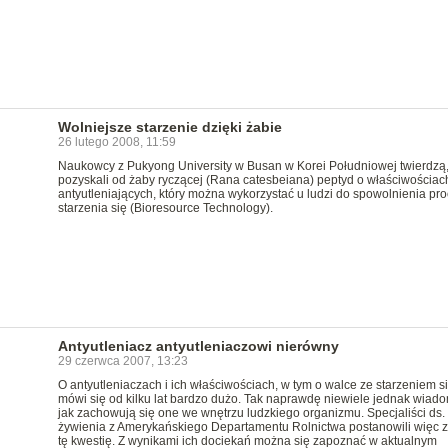
Wolniejsze starzenie dzięki żabie
26 lutego 2008, 11:59
Naukowcy z Pukyong University w Busan w Korei Południowej twierdzą,
pozyskali od żaby ryczącej (Rana catesbeiana) peptyd o właściwościac
antyutleniających, który można wykorzystać u ludzi do spowolnienia pr
starzenia się (Bioresource Technology).
Antyutleniacz antyutleniaczowi nierówny
29 czerwca 2007, 13:23
O antyutleniaczach i ich właściwościach, w tym o walce ze starzeniem si
mówi się od kilku lat bardzo dużo. Tak naprawdę niewiele jednak wiad
jak zachowują się one we wnętrzu ludzkiego organizmu. Specjaliści ds.
żywienia z Amerykańskiego Departamentu Rolnictwa postanowili więc 
tę kwestię. Z wynikami ich dociekań można się zapoznać w aktualnym