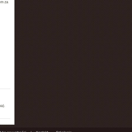
em za
a).