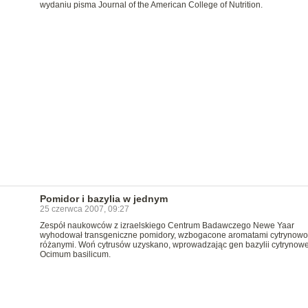
wydaniu pisma Journal of the American College of Nutrition.
Pomidor i bazylia w jednym
25 czerwca 2007, 09:27
Zespół naukowców z izraelskiego Centrum Badawczego Newe Yaar
wyhodował transgeniczne pomidory, wzbogacone aromatami cytrynowo
różanymi. Woń cytrusów uzyskano, wprowadzając gen bazylii cytrynowe
Ocimum basilicum.