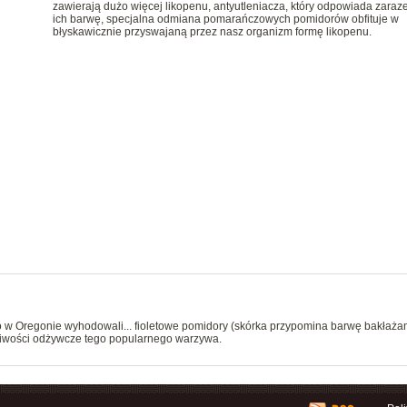
zawierają dużo więcej likopenu, antyutleniacza, który odpowiada zaraz
ich barwę, specjalna odmiana pomarańczowych pomidorów obfituje w
błyskawicznie przyswajaną przez nasz organizm formę likopenu.
w Oregonie wyhodowali... fioletowe pomidory (skórka przypomina barwę bakłażan
aściwości odżywcze tego popularnego warzywa.