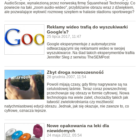
AudioScope, wynalezioną przez norweską firmę Squarehead Technology. Co
powiecie na taki „zoom audio-wideo", przybliżanie obrazu wraz z dźwiękiem,
ale pozwalające wyłowić rozmowę szeptem w hałasie stadionu sportowego?
Reklamy wideo trafią do wyszukiwarki
Google'a?
25 lipca 2017, 11:47
Google eksperymentuje z automatycznie
odtwarzającymi się reklamami wideo w swojej
wyszukiwarce. Na ślad takich eksperymentów trafiła
Jennifer Sleg z serwisu TheSEMPost
Zbyt droga nowoczesność
28 grudnia 2007, 11:54
Powoli mijają czasy, gdy filmy nagrywane są na
celuloidowej taśmie. Teraz coraz powszechniej
przechowuje się obrazy w formie cyfrowej. Nowa
technologia ma wiele zalet, chociażby takich jak
łatwość zwielokrotniania czy możliwość
natychmiastowej edycji obrazu. Jednak, jak się okazuje, nie zawsze to, co
cyfrowe, oznacza lepsze.
Nowe opakowania na leki dla
niewidomych
24 maja 2012, 05:54