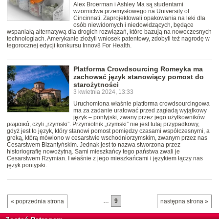
Alex Broerman i Ashley Ma są studentami
wzornictwa przemysłowego na University of
Cincinnati. Zaprojektowali opakowania na leki dla
osób niewidomych i niedowidzących, będące
wspaniałą alternatywą dla drogich rozwiązań, które bazują na nowoczesnych
technologiach. Amerykanie złożyli wniosek patentowy, zdobyli też nagrodę w
tegorocznej edycji konkursu Innov8 For Health.
Platforma Crowdsourcing Romeyka ma
zachować język stanowiący pomost do
starożytności
3 kwietnia 2024, 13:33
Uruchomiona właśnie platforma crowdsourcingowa
ma za zadanie uratować przed zagładą wyjątkowy
język – pontyjski, zwany przez jego użytkowników
ρωμαικά, czyli „rzymski”. Przymiotnik „rzymski” nie jest tutaj przypadkowy,
gdyż jest to język, który stanowi pomost pomiędzy czasami współczesnymi, a
greką, którą mówiono w cesarstwie wschodniorzymskim, zwanym przez nas
Cesarstwem Bizantyńskim. Jednak jest to nazwa stworzona przez
historiografię nowożytną. Sami mieszkańcy tego państwa zwali je
Cesarstwem Rzymian. I właśnie z jego mieszkańcami i językiem łączy nas
język pontyjski.
…
9
« poprzednia strona
następna strona »