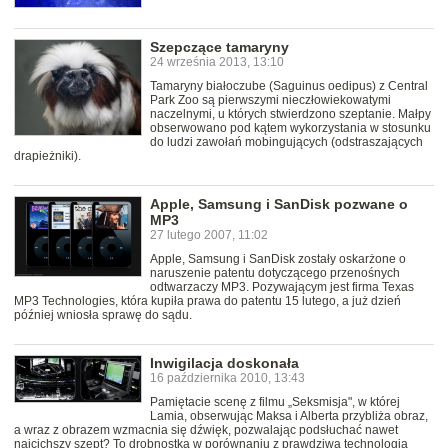
Szepczące tamaryny
24 września 2013, 13:10
Tamaryny białoczube (Saguinus oedipus) z Central
Park Zoo są pierwszymi nieczłowiekowatymi
naczelnymi, u których stwierdzono szeptanie. Małpy
obserwowano pod kątem wykorzystania w stosunku
do ludzi zawołań mobingujących (odstraszających
drapieżniki).
Apple, Samsung i SanDisk pozwane o
MP3
27 lutego 2007, 11:02
Apple, Samsung i SanDisk zostały oskarżone o
naruszenie patentu dotyczącego przenośnych
odtwarzaczy MP3. Pozywającym jest firma Texas
MP3 Technologies, która kupiła prawa do patentu 15 lutego, a już dzień
później wniosła sprawę do sądu.
Inwigilacja doskonała
16 października 2010, 13:43
Pamiętacie scenę z filmu „Seksmisja", w której
Lamia, obserwując Maksa i Alberta przybliża obraz,
a wraz z obrazem wzmacnia się dźwięk, pozwalając podsłuchać nawet
najcichszy szept? To drobnostka w porównaniu z prawdziwą technologią