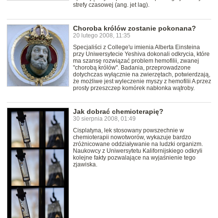
strefy czasowej (ang. jet lag).
Choroba królów zostanie pokonana?
20 lutego 2008, 11:35
Specjaliści z College'u imienia Alberta Einsteina
przy Uniwersytecie Yeshiva dokonali odkrycia, które
ma szansę rozwiązać problem hemofilii, zwanej
"chorobą królów". Badania, przeprowadzone
dotychczas wyłącznie na zwierzętach, potwierdzają,
że możliwe jest wyleczenie myszy z hemofilii A przez
prosty przeszczep komórek nabłonka wątroby.
Jak dobrać chemioterapię?
30 sierpnia 2008, 01:49
Cisplatyna, lek stosowany powszechnie w
chemioterapii nowotworów, wykazuje bardzo
zróżnicowane oddziaływanie na ludzki organizm.
Naukowcy z Uniwersytetu Kalifornijskiego odkryli
kolejne fakty pozwalające na wyjaśnienie tego
zjawiska.