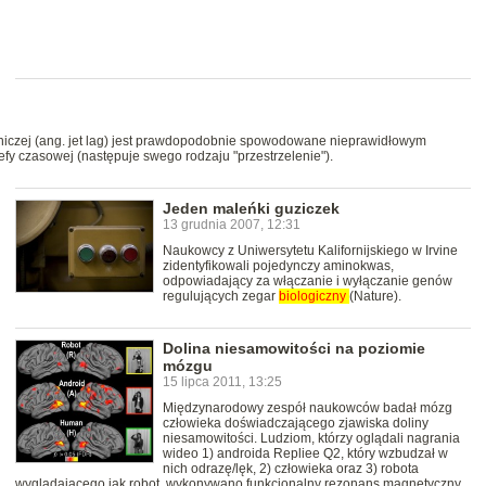
niczej (ang. jet lag) jest prawdopodobnie spowodowane nieprawidłowym
fy czasowej (następuje swego rodzaju "przestrzelenie").
Jeden maleńki guziczek
13 grudnia 2007, 12:31
Naukowcy z Uniwersytetu Kalifornijskiego w Irvine
zidentyfikowali pojedynczy aminokwas,
odpowiadający za włączanie i wyłączanie genów
regulujących zegar
biologiczny
(Nature).
Dolina niesamowitości na poziomie
mózgu
15 lipca 2011, 13:25
Międzynarodowy zespół naukowców badał mózg
człowieka doświadczającego zjawiska doliny
niesamowitości. Ludziom, którzy oglądali nagrania
wideo 1) androida Repliee Q2, który wzbudzał w
nich odrazę/lęk, 2) człowieka oraz 3) robota
wyglądającego jak robot, wykonywano funkcjonalny rezonans magnetyczny.