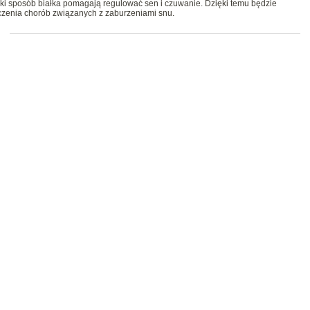
ki sposób białka pomagają regulować sen i czuwanie. Dzięki temu będzie
zenia chorób związanych z zaburzeniami snu.