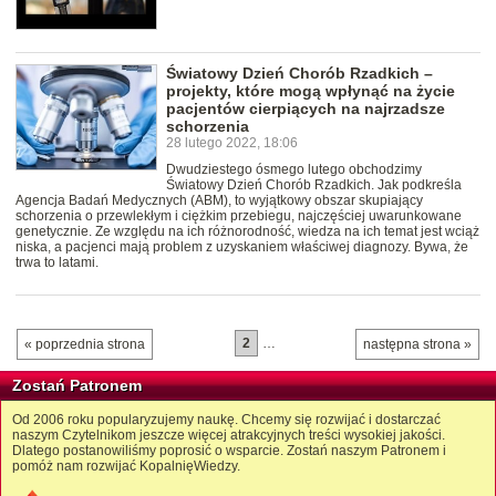
Światowy Dzień Chorób Rzadkich –
projekty, które mogą wpłynąć na życie
pacjentów cierpiących na najrzadsze
schorzenia
28 lutego 2022, 18:06
Dwudziestego ósmego lutego obchodzimy
Światowy Dzień Chorób Rzadkich. Jak podkreśla
Agencja Badań Medycznych (ABM), to wyjątkowy obszar skupiający
schorzenia o przewlekłym i ciężkim przebiegu, najczęściej uwarunkowane
genetycznie. Ze względu na ich różnorodność, wiedza na ich temat jest wciąż
niska, a pacjenci mają problem z uzyskaniem właściwej diagnozy. Bywa, że
trwa to latami.
2
…
« poprzednia strona
następna strona »
Zostań Patronem
Od 2006 roku popularyzujemy naukę. Chcemy się rozwijać i dostarczać
naszym Czytelnikom jeszcze więcej atrakcyjnych treści wysokiej jakości.
Dlatego postanowiliśmy poprosić o wsparcie. Zostań naszym Patronem i
pomóż nam rozwijać KopalnięWiedzy.