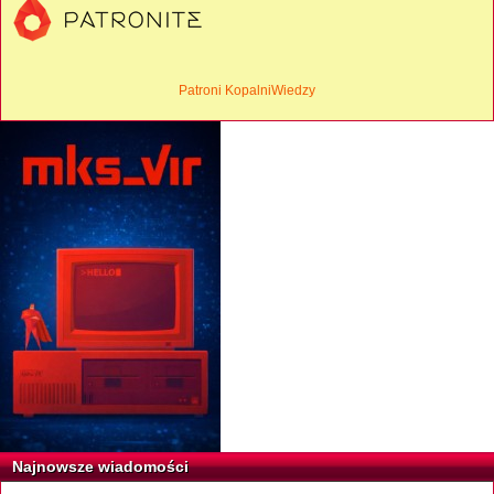
Patroni KopalniWiedzy
Najnowsze wiadomości