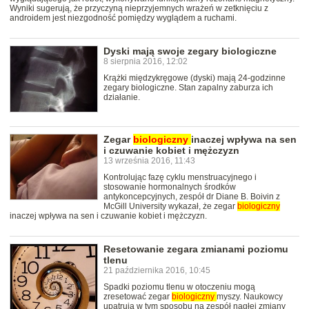
Wyniki sugerują, że przyczyną nieprzyjemnych wrażeń w zetknięciu z
androidem jest niezgodność pomiędzy wyglądem a ruchami.
Dyski mają swoje zegary biologiczne
8 sierpnia 2016, 12:02
Krążki międzykręgowe (dyski) mają 24-godzinne
zegary biologiczne. Stan zapalny zaburza ich
działanie.
Zegar
biologiczny
inaczej wpływa na sen
i czuwanie kobiet i mężczyzn
13 września 2016, 11:43
Kontrolując fazę cyklu menstruacyjnego i
stosowanie hormonalnych środków
antykoncepcyjnych, zespół dr Diane B. Boivin z
McGill University wykazał, że zegar
biologiczny
inaczej wpływa na sen i czuwanie kobiet i mężczyzn.
Resetowanie zegara zmianami poziomu
tlenu
21 października 2016, 10:45
Spadki poziomu tlenu w otoczeniu mogą
zresetować zegar
biologiczny
myszy. Naukowcy
upatrują w tym sposobu na zespół nagłej zmiany