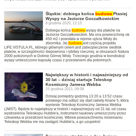
Śląskie: dobiega końca
budowa
Ptasiej
Wyspy na Jeziorze Goczałkowickim
8 grudnia 2020, 12:15
Dobiega końca
budowa
wyspy dla ptaków na
Jeziorze Goczałkowickim. Ma ona powierzchnię ok.
450 m2 i powstała w rejonie ujścia Wisły do
zbiornika. Jej
budowa
jest częścią projektu
LIFE.VISTULA.PL, którego głównym celem jest zabezpieczenie siedlisk
ptaków, w szczególności ślepowrona i rybitwy rzecznej, w obszarach Natura
2000 położonych w Dolinie Górnej Wisły. Trzeciego grudnia w konstrukcji
wyspy umieszczono kapsułę czasu z przesłaniem dla potomnych.
Największy w historii i najważniejszy od
30 lat – dzisiaj startuje Teleskop
Kosmiczny Jamesa Webba
25 grudnia 2021, 09:08
Dzisiaj pomiędzy godziną 13:20 a 13:52 czasu
polskiego ma odbyć się start rakiety Ariane 5, która
wyniesie Teleskop Kosmiczny Jamesa Webba
(JWST). Będzie to największy w historii i najważniejszy od 31 lat, od czasu
wystrzelenia Teleskopu Hubble'a, instrument naukowy umieszczony przez
człowieka w przestrzeni kosmicznej. Wbrew powszechnemu mniemaniu
Teleskop Webba nie ma zastąpić Hubble'a, a go uzupełnić