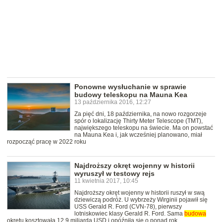
Ponowne wysłuchanie w sprawie
budowy teleskopu na Mauna Kea
13 października 2016, 12:27
Za pięć dni, 18 października, na nowo rozgorzeje
spór o lokalizację Thirty Meter Telescope (TMT),
największego teleskopu na świecie. Ma on powstać
na Mauna Kea i, jak wcześniej planowano, miał
rozpocząć pracę w 2022 roku
Najdroższy okręt wojenny w historii
wyruszył w testowy rejs
11 kwietnia 2017, 10:45
Najdroższy okręt wojenny w historii ruszył w swą
dziewiczą podróż. U wybrzeży Wirginii pojawił się
USS Gerald R. Ford (CVN-78), pierwszy
lotniskowiec klasy Gerald R. Ford. Sama
budowa
okrętu kosztowała 12,9 miliarda USD i opóźniła sie o ponad rok.