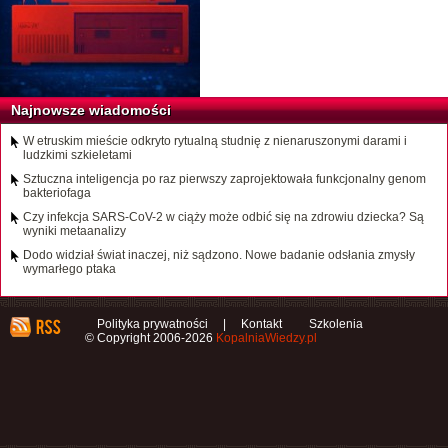
Najnowsze wiadomości
W etruskim mieście odkryto rytualną studnię z nienaruszonymi darami i
ludzkimi szkieletami
Sztuczna inteligencja po raz pierwszy zaprojektowała funkcjonalny genom
bakteriofaga
Czy infekcja SARS-CoV-2 w ciąży może odbić się na zdrowiu dziecka? Są
wyniki metaanalizy
Dodo widział świat inaczej, niż sądzono. Nowe badanie odsłania zmysły
wymarłego ptaka
Polityka prywatności
|
Kontakt
Szkolenia
© Copyright 2006-2026
KopalniaWiedzy.pl