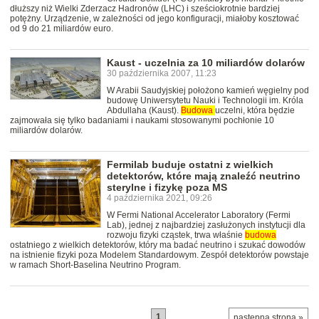
dłuższy niż Wielki Zderzacz Hadronów (LHC) i sześciokrotnie bardziej
potężny. Urządzenie, w zależności od jego konfiguracji, miałoby kosztować
od 9 do 21 miliardów euro.
Kaust - uczelnia za 10 miliardów dolarów
30 października 2007, 11:23
W Arabii Saudyjskiej położono kamień węgielny pod
budowę Uniwersytetu Nauki i Technologii im. Króla
Abdullaha (Kaust).
Budowa
uczelni, która będzie
zajmowała się tylko badaniami i naukami stosowanymi pochłonie 10
miliardów dolarów.
Fermilab buduje ostatni z wielkich
detektorów, które mają znaleźć neutrino
sterylne i fizykę poza MS
4 października 2021, 09:26
W Fermi National Accelerator Laboratory (Fermi
Lab), jednej z najbardziej zasłużonych instytucji dla
rozwoju fizyki cząstek, trwa właśnie
budowa
ostatniego z wielkich detektorów, który ma badać neutrino i szukać dowodów
na istnienie fizyki poza Modelem Standardowym. Zespół detektorów powstaje
w ramach Short-Baselina Neutrino Program.
1
…
następna strona »