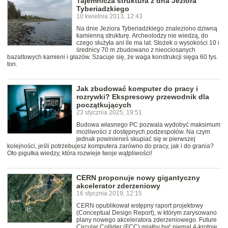
Tajemnicza struktura z dna Jeziora
Tyberiadzkiego
10 kwietnia 2013, 12:43
Na dnie Jeziora Tyberiadzkiego znaleziono dziwną
kamienną strukturę. Archeolodzy nie wiedzą, do
czego służyła ani ile ma lat. Stożek o wysokości 10 i
średnicy 70 m zbudowano z nieociosanych
bazaltowych kamieni i głazów. Szacuje się, że waga konstrukcji sięga 60 tys.
ton.
Jak zbudować komputer do pracy i
rozrywki? Ekspresowy przewodnik dla
początkujących
23 stycznia 2025, 19:51
Budowa własnego PC pozwala wydobyć maksimum
możliwości z dostępnych podzespołów. Na czym
jednak powinieneś skupiać się w pierwszej
kolejności, jeśli potrzebujesz komputera zarówno do pracy, jak i do grania?
Oto pigułka wiedzy, która rozwieje twoje wątpliwości!
CERN proponuje nowy gigantyczny
akcelerator zderzeniowy
16 stycznia 2019, 12:15
CERN opublikował wstępny raport projektowy
(Conceptual Design Report), w którym zarysowano
plany nowego akceleratora zderzeniowego. Future
Circular Collider (FCC) miałby być niemal 4-krotnie