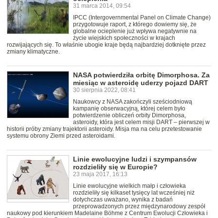
31 marca 2014, 09:54
IPCC (Intergovernmental Panel on Climate Change)
przygotowuje raport, z którego dowiemy się, że
globalne ocieplenie już wpływa negatywnie na
życie wiejskich społeczności w krajach
rozwijających się. To właśnie ubogie kraje będą najbardziej dotknięte przez
zmiany klimatyczne.
NASA potwierdziła orbitę Dimorphosa. Za
miesiąc w asteroidę uderzy pojazd DART
30 sierpnia 2022, 08:41
Naukowcy z NASA zakończyli sześciodniową
kampanię obserwacyjną, której celem było
potwierdzenie obliczeń orbity Dimorphosa,
asteroidy, która jest celem misji DART – pierwszej w
historii próby zmiany trajektorii asteroidy. Misja ma na celu przetestowanie
systemu obrony Ziemi przed asteroidami.
Linie ewolucyjne ludzi i szympansów
rozdzieliły się w Europie?
23 maja 2017, 16:13
Linie ewolucyjne wielkich małp i człowieka
rozdzieliły się kilkaset tysięcy lat wcześniej niż
dotychczas uważano, wynika z badań
przeprowadzonych przez międzynarodowy zespół
naukowy pod kierunkiem Madelaine Böhme z Centrum Ewolucji Człowieka i