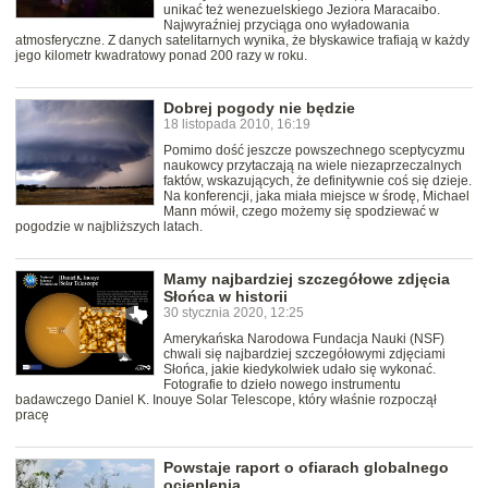
unikać też wenezuelskiego Jeziora Maracaibo.
Najwyraźniej przyciąga ono wyładowania
atmosferyczne. Z danych satelitarnych wynika, że błyskawice trafiają w każdy
jego kilometr kwadratowy ponad 200 razy w roku.
Dobrej pogody nie będzie
18 listopada 2010, 16:19
Pomimo dość jeszcze powszechnego sceptycyzmu
naukowcy przytaczają na wiele niezaprzeczalnych
faktów, wskazujących, że definitywnie coś się dzieje.
Na konferencji, jaka miała miejsce w środę, Michael
Mann mówił, czego możemy się spodziewać w
pogodzie w najbliższych latach.
Mamy najbardziej szczegółowe zdjęcia
Słońca w historii
30 stycznia 2020, 12:25
Amerykańska Narodowa Fundacja Nauki (NSF)
chwali się najbardziej szczegółowymi zdjęciami
Słońca, jakie kiedykolwiek udało się wykonać.
Fotografie to dzieło nowego instrumentu
badawczego Daniel K. Inouye Solar Telescope, który właśnie rozpoczął
pracę
Powstaje raport o ofiarach globalnego
ocieplenia