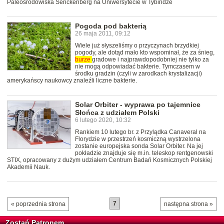
Paleośrodowiska Senckenberg na Uniwersytecie w Tybindze
Pogoda pod bakterią
26 maja 2011, 09:12
Wiele już słyszeliśmy o przyczynach brzydkiej
pogody, ale dotąd mało kto wspominał, że za śnieg,
burze
gradowe i najprawdopodobniej nie tylko za
nie mogą odpowiadać bakterie. Tymczasem w
środku gradzin (czyli w zarodkach krystalizacji)
amerykańscy naukowcy znaleźli liczne bakterie.
Solar Orbiter - wyprawa po tajemnice
Słońca z udziałem Polski
6 lutego 2020, 10:32
Rankiem 10 lutego br. z Przylądka Canaveral na
Florydzie w przestrzeń kosmiczną wystrzelona
zostanie europejska sonda Solar Orbiter. Na jej
pokładzie znajduje się m.in. teleskop rentgenowski
STIX, opracowany z dużym udziałem Centrum Badań Kosmicznych Polskiej
Akademii Nauk.
7
« poprzednia strona
następna strona »
Zostań Patronem