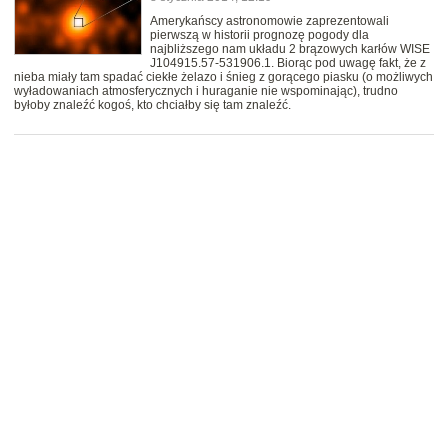
Amerykańscy astronomowie zaprezentowali
pierwszą w historii prognozę pogody dla
najbliższego nam układu 2 brązowych karłów WISE
J104915.57-531906.1. Biorąc pod uwagę fakt, że z
nieba miały tam spadać ciekłe żelazo i śnieg z gorącego piasku (o możliwych
wyładowaniach atmosferycznych i huraganie nie wspominając), trudno
byłoby znaleźć kogoś, kto chciałby się tam znaleźć.