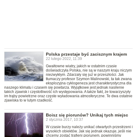
Polska przestaje być zacisznym krajem
22 lutego 2022, 11:39
Gwałtowne wiatry, jakich w ostatnim czasie
doświadczyła Polska, nie są w naszym kraju niczym
niezwykłym. Zdarzały się już w przeszłości. Jak
tłumaczy profesor Szymon Malinowski, ta tak zwana
eksplozyjna cyklogeneza jest charakterystyczna dla
naszego klimatu i czasem się powtarza. Wyjątkowe jest jednak nasilenie
takich zjawisk i częstotliwość ich występowania. A także fakt, że towarzyszyły
im trąby powietrzne oraz częste wyładowania atmosferyczne. Te dwa ostatnie
zjawiska to w lutym rzadkość.
Boisz się piorunów? Unikaj tych miejsc
2 stycznia 2017, 10:37
W czasie burzy należy unikać otwartych przestrzeni i
wysokich obiektów. Jak się jednak okazuje, jeśli nie
chcemy zostać trafieni piorunem, powinniśmy