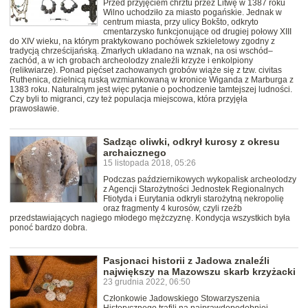
Przed przyjęciem chrztu przez Litwę w 1387 roku
Wilno uchodziło za miasto pogańskie. Jednak w
centrum miasta, przy ulicy Bokšto, odkryto
cmentarzysko funkcjonujące od drugiej połowy XIII
do XIV wieku, na którym praktykowano pochówek szkieletowy zgodny z
tradycją chrześcijańską. Zmarłych układano na wznak, na osi wschód–
zachód, a w ich grobach archeolodzy znaleźli krzyże i enkolpiony
(relikwiarze). Ponad pięćset zachowanych grobów wiąże się z tzw. civitas
Ruthenica, dzielnicą ruską wzmiankowaną w kronice Wiganda z Marburga z
1383 roku. Naturalnym jest więc pytanie o pochodzenie tamtejszej ludności.
Czy byli to migranci, czy też populacja miejscowa, która przyjęła
prawosławie.
Sadząc oliwki, odkrył kurosy z okresu
archaicznego
15 listopada 2018, 05:26
Podczas październikowych wykopalisk archeolodzy
z Agencji Starożytności Jednostek Regionalnych
Ftiotyda i Eurytania odkryli starożytną nekropolię
oraz fragmenty 4 kurosów, czyli rzeźb
przedstawiających nagiego młodego mężczyznę. Kondycja wszystkich była
ponoć bardzo dobra.
Pasjonaci historii z Jadowa znaleźli
największy na Mazowszu skarb krzyżacki
23 grudnia 2022, 06:50
Członkowie Jadowskiego Stowarzyszenia