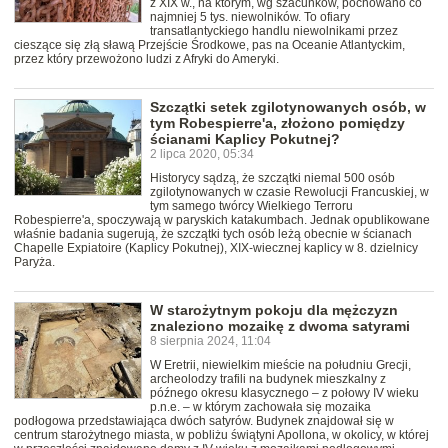
z XIX w., na którym, wg szacunków, pochowano co
najmniej 5 tys. niewolników. To ofiary
transatlantyckiego handlu niewolnikami przez
cieszące się złą sławą Przejście Środkowe, pas na Oceanie Atlantyckim,
przez który przewożono ludzi z Afryki do Ameryki.
Szczątki setek zgilotynowanych osób, w
tym Robespierre'a, złożono pomiędzy
ścianami Kaplicy Pokutnej?
2 lipca 2020, 05:34
Historycy sądzą, że szczątki niemal 500 osób
zgilotynowanych w czasie Rewolucji Francuskiej, w
tym samego twórcy Wielkiego Terroru
Robespierre'a, spoczywają w paryskich katakumbach. Jednak opublikowane
właśnie badania sugerują, że szczątki tych osób leżą obecnie w ścianach
Chapelle Expiatoire (Kaplicy Pokutnej), XIX-wiecznej kaplicy w 8. dzielnicy
Paryża.
W starożytnym pokoju dla mężczyzn
znaleziono mozaikę z dwoma satyrami
8 sierpnia 2024, 11:04
W Eretrii, niewielkim mieście na południu Grecji,
archeolodzy trafili na budynek mieszkalny z
późnego okresu klasycznego – z połowy IV wieku
p.n.e. – w którym zachowała się mozaika
podłogowa przedstawiająca dwóch satyrów. Budynek znajdował się w
centrum starożytnego miasta, w pobliżu świątyni Apollona, w okolicy, w której