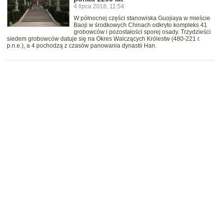
4 lipca 2018, 11:54
W północnej części stanowiska Guojiaya w mieście
Baoji w środkowych Chinach odkryto kompleks 41
grobowców i pozostałości sporej osady. Trzydzieści
siedem grobowców datuje się na Okres Walczących Królestw (480-221 r.
p.n.e.), a 4 pochodzą z czasów panowania dynastii Han.