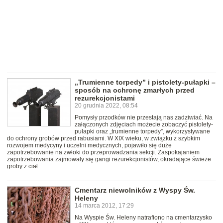
„Trumienne torpedy” i pistolety-pułapki –
sposób na ochronę zmarłych przed
rezurekcjonistami
20 grudnia 2022, 08:54
Pomysły przodków nie przestają nas zadziwiać. Na
załączonych zdjęciach możecie zobaczyć pistolety-
pułapki oraz „trumienne torpedy”, wykorzystywane
do ochrony grobów przed rabusiami. W XIX wieku, w związku z szybkim
rozwojem medycyny i uczelni medycznych, pojawiło się duże
zapotrzebowanie na zwłoki do przeprowadzania sekcji. Zaspokajaniem
zapotrzebowania zajmowały się gangi rezurekcjonistów, okradające świeże
groby z ciał.
Cmentarz niewolników z Wyspy Św.
Heleny
14 marca 2012, 17:29
Na Wyspie Św. Heleny natrafiono na cmentarzysko