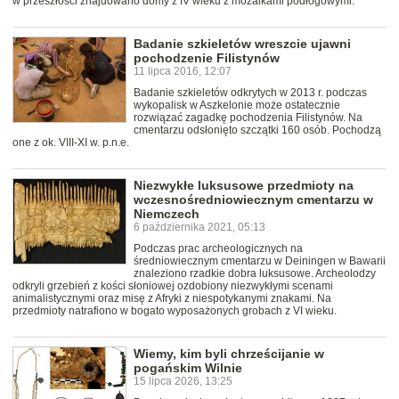
w przeszłości znajdowano domy z IV wieku z mozaikami podłogowymi.
Badanie szkieletów wreszcie ujawni
pochodzenie Filistynów
11 lipca 2016, 12:07
Badanie szkieletów odkrytych w 2013 r. podczas
wykopalisk w Aszkelonie może ostatecznie
rozwiązać zagadkę pochodzenia Filistynów. Na
cmentarzu odsłonięto szczątki 160 osób. Pochodzą
one z ok. VIII-XI w. p.n.e.
Niezwykłe luksusowe przedmioty na
wczesnośredniowiecznym cmentarzu w
Niemczech
6 października 2021, 05:13
Podczas prac archeologicznych na
średniowiecznym cmentarzu w Deiningen w Bawarii
znaleziono rzadkie dobra luksusowe. Archeolodzy
odkryli grzebień z kości słoniowej ozdobiony niezwykłymi scenami
animalistycznymi oraz misę z Afryki z niespotykanymi znakami. Na
przedmioty natrafiono w bogato wyposażonych grobach z VI wieku.
Wiemy, kim byli chrześcijanie w
pogańskim Wilnie
15 lipca 2026, 13:25