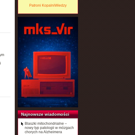
Patroni KopalniWiedzy
”
zym
i
Najnowsze wiadomości
Blaszki mitochondrialne –
nowy typ patologii w mózgach
chorych na Alzheimera