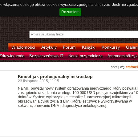
ki włączoną obsługę plików cookies wyrażasz zgodę na ich użycie. Jeśli nie zgadz
Rozumiem
Wiadomości
Artykuły
Forum
Książki
Konkursy
Galeri
Zdrowie/uroda
Bezpieczeństwo IT
Nauki przyrodnicze
Astronomia/fizyk
sortuj wg:
trafnoś
Kinect jak profesjonalny mikroskop
23 listopada 2015, 11:15
Na MIT powstał nowy system obrazowania medycznego, który pozwala 
zastąpienie urządzenia wartego 100 000 USD prostym czujnikiem za 1
dolarów. System wykorzystuje technikę fluorescencyjnej mikroskopii
obrazowania cyklu życia (FLIM), która jest zwykle wykorzystywana w
sekwencjonowaniu DNA i diagnostyce onkologicznej.