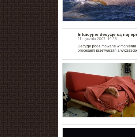
Intuicyjne decyzje są najlep
11 stycznia 2007, 10:36
Decyzje podejmowane w mgnieniu ok
procesami przetwarzania wyższego