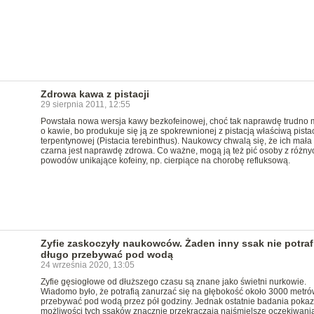
Zdrowa kawa z pistacji
29 sierpnia 2011, 12:55
Powstała nowa wersja kawy bezkofeinowej, choć tak naprawdę trudno 
o kawie, bo produkuje się ją ze spokrewnionej z pistacją właściwą pistac
terpentynowej (Pistacia terebinthus). Naukowcy chwalą się, że ich mała
czarna jest naprawdę zdrowa. Co ważne, mogą ją też pić osoby z różny
powodów unikające kofeiny, np. cierpiące na chorobę refluksową.
Zyfie zaskoczyły naukowców. Żaden inny ssak nie potrafi
długo przebywać pod wodą
24 września 2020, 13:05
Zyfie gęsiogłowe od dłuższego czasu są znane jako świetni nurkowie.
Wiadomo było, że potrafią zanurzać się na głębokość około 3000 metró
przebywać pod wodą przez pół godziny. Jednak ostatnie badania pokaza
możliwości tych ssaków znacznie przekraczają najśmielsze oczekiwania