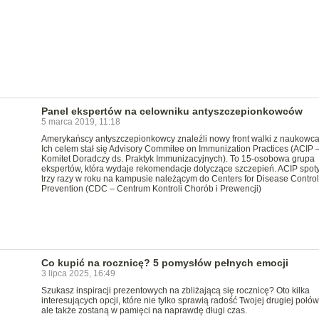
Panel ekspertów na celowniku antyszczepionkowców
5 marca 2019, 11:18
Amerykańscy antyszczepionkowcy znaleźli nowy front walki z naukowca
Ich celem stał się Advisory Commitee on Immunization Practices (ACIP 
Komitet Doradczy ds. Praktyk Immunizacyjnych). To 15-osobowa grupa
ekspertów, która wydaje rekomendacje dotyczące szczepień. ACIP spoty
trzy razy w roku na kampusie należącym do Centers for Disease Contro
Prevention (CDC – Centrum Kontroli Chorób i Prewencji)
Co kupić na rocznicę? 5 pomysłów pełnych emocji
3 lipca 2025, 16:49
Szukasz inspiracji prezentowych na zbliżającą się rocznicę? Oto kilka
interesujących opcji, które nie tylko sprawią radość Twojej drugiej połów
ale także zostaną w pamięci na naprawdę długi czas.