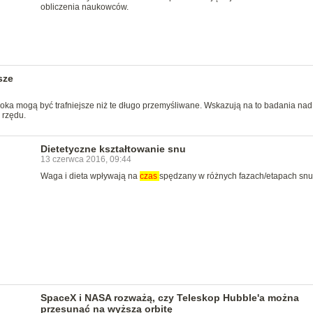
obliczenia naukowców.
sze
a mogą być trafniejsze niż te długo przemyśliwane. Wskazują na to badania nad
 rzędu.
Dietetyczne kształtowanie snu
13 czerwca 2016, 09:44
Waga i dieta wpływają na
czas
spędzany w różnych fazach/etapach snu
SpaceX i NASA rozważą, czy Teleskop Hubble'a można
przesunąć na wyższą orbitę