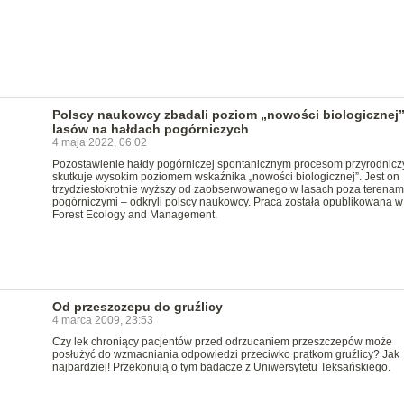
Polscy naukowcy zbadali poziom „nowości biologicznej
lasów na hałdach pogórniczych
4 maja 2022, 06:02
Pozostawienie hałdy pogórniczej spontanicznym procesom przyrodnic
skutkuje wysokim poziomem wskaźnika „nowości biologicznej”. Jest on
trzydziestokrotnie wyższy od zaobserwowanego w lasach poza terenam
pogórniczymi – odkryli polscy naukowcy. Praca została opublikowana w
Forest Ecology and Management.
Od przeszczepu do gruźlicy
4 marca 2009, 23:53
Czy lek chroniący pacjentów przed odrzucaniem przeszczepów może
posłużyć do wzmacniania odpowiedzi przeciwko prątkom gruźlicy? Jak
najbardziej! Przekonują o tym badacze z Uniwersytetu Teksańskiego.