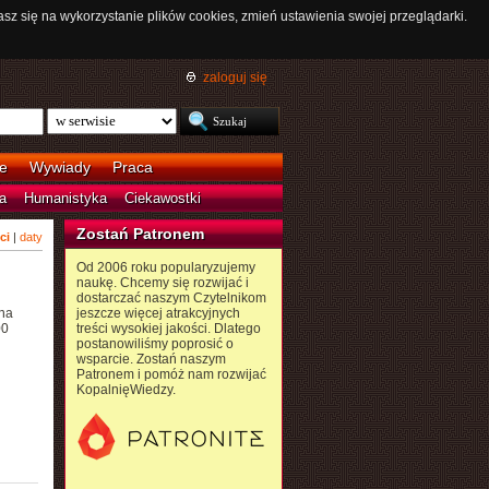
asz się na wykorzystanie plików cookies, zmień ustawienia swojej przeglądarki.
zaloguj się
e
Wywiady
Praca
a
Humanistyka
Ciekawostki
Zostań Patronem
ci
|
daty
Od 2006 roku popularyzujemy
naukę. Chcemy się rozwijać i
dostarczać naszym Czytelnikom
na
jeszcze więcej atrakcyjnych
00
treści wysokiej jakości. Dlatego
postanowiliśmy poprosić o
wsparcie. Zostań naszym
Patronem i pomóż nam rozwijać
KopalnięWiedzy.