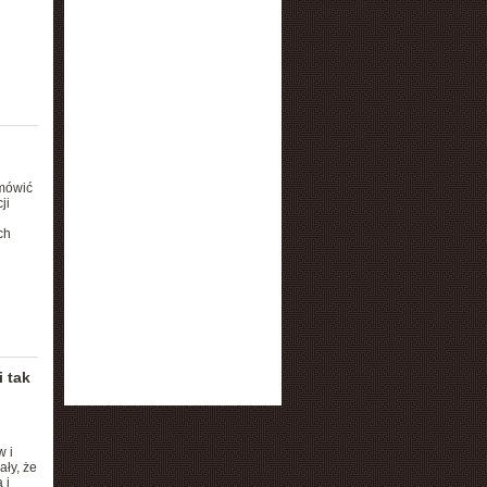
mówić
ji
ch
 tak
w i
ły, że
 i