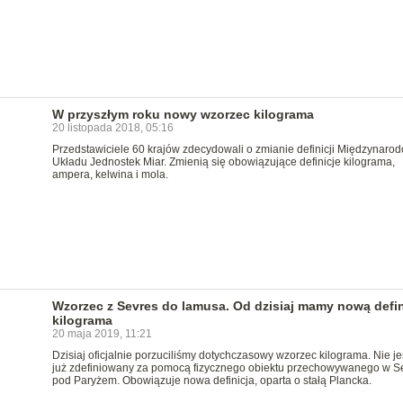
W przyszłym roku nowy wzorzec kilograma
20 listopada 2018, 05:16
Przedstawiciele 60 krajów zdecydowali o zmianie definicji Międzynar
Układu Jednostek Miar. Zmienią się obowiązujące definicje kilograma,
ampera, kelwina i mola.
Wzorzec z Sevres do lamusa. Od dzisiaj mamy nową defin
kilograma
20 maja 2019, 11:21
Dzisiaj oficjalnie porzuciliśmy dotychczasowy wzorzec kilograma. Nie je
już zdefiniowany za pomocą fizycznego obiektu przechowywanego w S
pod Paryżem. Obowiązuje nowa definicja, oparta o stałą Plancka.