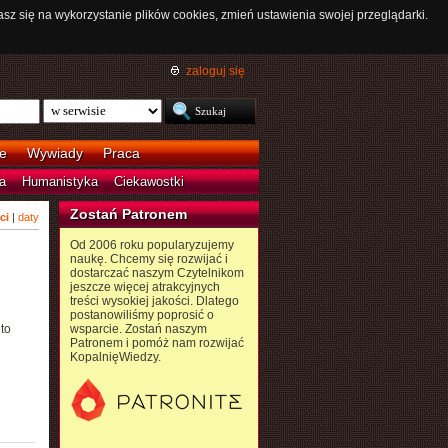
asz się na wykorzystanie plików cookies, zmień ustawienia swojej przeglądarki.
zaloguj się
e
Wywiady
Praca
a
Humanistyka
Ciekawostki
Zostań Patronem
ci
|
daty
Od 2006 roku popularyzujemy
naukę. Chcemy się rozwijać i
dostarczać naszym Czytelnikom
jeszcze więcej atrakcyjnych
treści wysokiej jakości. Dlatego
postanowiliśmy poprosić o
to
wsparcie. Zostań naszym
Patronem i pomóż nam rozwijać
KopalnięWiedzy.