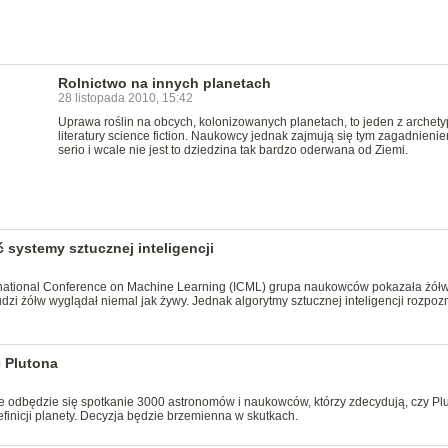
Rolnictwo na innych planetach
28 listopada 2010, 15:42
Uprawa roślin na obcych, kolonizowanych planetach, to jeden z archet
literatury science fiction. Naukowcy jednak zajmują się tym zagadnieni
serio i wcale nie jest to dziedzina tak bardzo oderwana od Ziemi.
systemy sztucznej inteligencji
national Conference on Machine Learning (ICML) grupa naukowców pokazała żółw
zi żółw wyglądał niemal jak żywy. Jednak algorytmy sztucznej inteligencji rozpoz
 Plutona
e odbędzie się spotkanie 3000 astronomów i naukowców, którzy zdecydują, czy Plu
efinicji planety. Decyzja będzie brzemienna w skutkach.