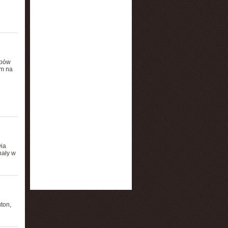
ypów
em na
ia
nały w
ton,