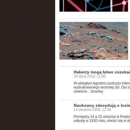
Hakerzy mogą łatwo oszukać 
20 lipca 2018, 11:06
W ubiegłym tygodniu podczas Inter
wydrukowanego techniką 3D. Dla lud
obiekcie... strzelbę
Naukowcy zdecydują o losie
14 sierpnia 2006, 12:36
Pomiędzy 14 a 25 sierpnia w Pradz
odkryty w 1930 roku, mieści się w d