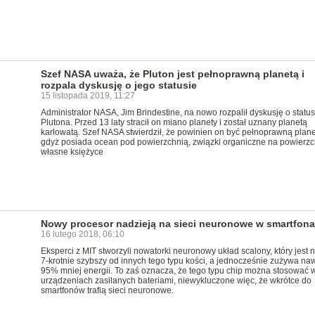
Szef NASA uważa, że Pluton jest pełnoprawną planetą i
rozpala dyskusję o jego statusie
15 listopada 2019, 11:27
Administrator NASA, Jim Brindestine, na nowo rozpalił dyskusję o status
Plutona. Przed 13 laty stracił on miano planety i został uznany planetą
karłowatą. Szef NASA stwierdził, że powinien on być pełnoprawną plane
gdyż posiada ocean pod powierzchnią, związki organiczne na powierzch
własne księżyce
Nowy procesor nadzieją na sieci neuronowe w smartfon
16 lutego 2018, 06:10
Eksperci z MIT stworzyli nowatorki neuronowy układ scalony, który jest 
7-krotnie szybszy od innych tego typu kości, a jednocześnie zużywa na
95% mniej energii. To zaś oznacza, że tego typu chip można stosować 
urządzeniach zasilanych bateriami, niewykluczone więc, że wkrótce do
smartfonów trafią sieci neuronowe.