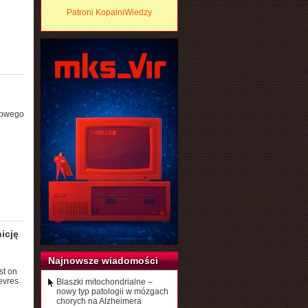
Patroni KopalniWiedzy
odowego
icję
Najnowsze wiadomości
st on
evres
Blaszki mitochondrialne –
nowy typ patologii w mózgach
chorych na Alzheimera