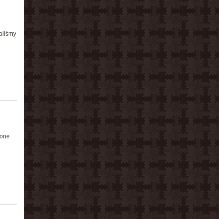
aliśmy
żone