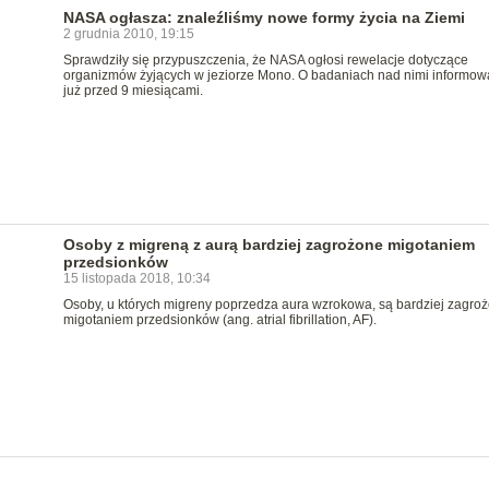
NASA ogłasza: znaleźliśmy nowe formy życia na Ziemi
2 grudnia 2010, 19:15
Sprawdziły się przypuszczenia, że NASA ogłosi rewelacje dotyczące
organizmów żyjących w jeziorze Mono. O badaniach nad nimi informow
już przed 9 miesiącami.
Osoby z migreną z aurą bardziej zagrożone migotaniem
przedsionków
15 listopada 2018, 10:34
Osoby, u których migreny poprzedza aura wzrokowa, są bardziej zagro
migotaniem przedsionków (ang. atrial fibrillation, AF).