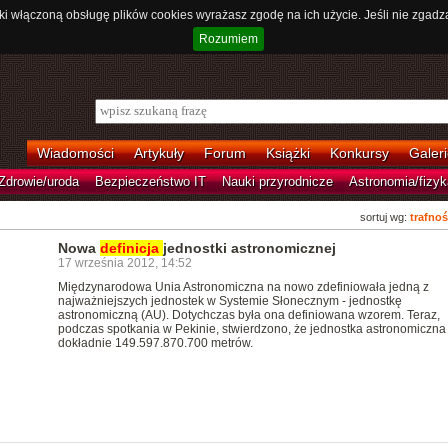
ki włączoną obsługę plików cookies wyrażasz zgodę na ich użycie. Jeśli nie zgadz
Rozumiem
Wiadomości
Artykuły
Forum
Książki
Konkursy
Galeri
Zdrowie/uroda
Bezpieczeństwo IT
Nauki przyrodnicze
Astronomia/fizyk
sortuj wg:
trafnoś
Nowa
definicja
jednostki astronomicznej
17 września 2012, 14:52
Międzynarodowa Unia Astronomiczna na nowo zdefiniowała jedną z
najważniejszych jednostek w Systemie Słonecznym - jednostkę
astronomiczną (AU). Dotychczas była ona definiowana wzorem. Teraz,
podczas spotkania w Pekinie, stwierdzono, że jednostka astronomiczna 
dokładnie 149.597.870.700 metrów.