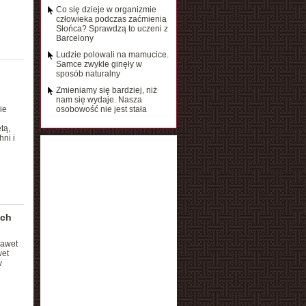
Co się dzieje w organizmie
człowieka podczas zaćmienia
Słońca? Sprawdzą to uczeni z
Barcelony
Ludzie polowali na mamucice.
Samce zwykle ginęły w
sposób naturalny
Zmieniamy się bardziej, niż
nam się wydaje. Nasza
ie
osobowość nie jest stała
tą,
ni i
ach
nawet
wet
w