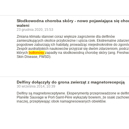
Słodkowodna choroba skóry - nowo pojawiająca się cho
waleni
23 grudnia 2020, 15:53
Zmiana klimatu stanowi coraz większe zagrożenie dla delfinów
zamieszkujących okolice przybrzeżne i ujścia rzek. Ekstremalne zdarze
pogodowe zaburzają ich habitaty, prowadząc niejednokrotnie do zgonó
Zespół australijskich naukowców przyjrzał się dwóm zdarzeniom, podc
których
butlonosy
zapadły na słodkowodną chorobę skóry (ang. Freshw
Skin Disease, FWSD).
Delfiny dołączyły do grona zwierząt z magnetorecepcją
30 września 2014, 10:39
Delfiny są magnetoreceptywne. Eksperymenty przeprowadzone w delfi
Planète Sauvage w Port-Saint-Père wykazały bowiem, że ssaki zachowu
inaczej, przepływając obok namagnesowanych obiektów.