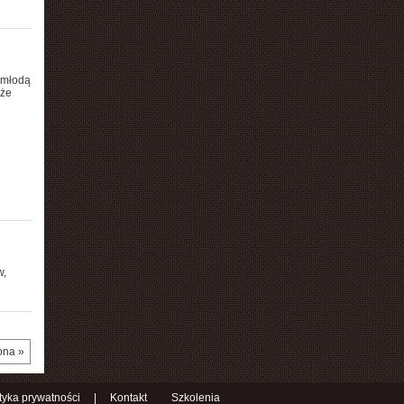
 młodą
 że
w,
ona »
ityka prywatności
|
Kontakt
Szkolenia