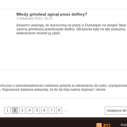
Młody grindwal zginął przez delfiny?
3 listopada 2015, 16:21
Eksperci uważają, że wyrzuconą na plażę w Dunvegan na wyspie Skye
samicę grindwala poturbowały delfiny. Obrażenia były na tyle poważne,
weterynarze musieli ją uśpić.
chczas o samoświadomości mówiono jedynie w odniesieniu do ludzi, szympansó
 Najnowsze badania wykazały, że do tej listy należy dopisać i słonie.
1
2
3
4
5
6
7
8
…
następna str
Pol