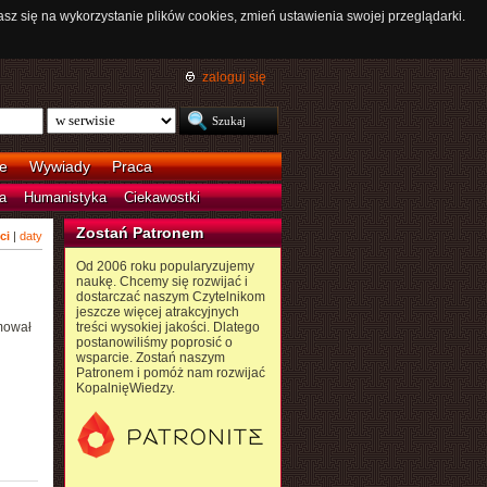
asz się na wykorzystanie plików cookies, zmień ustawienia swojej przeglądarki.
zaloguj się
e
Wywiady
Praca
a
Humanistyka
Ciekawostki
Zostań Patronem
ci
|
daty
Od 2006 roku popularyzujemy
naukę. Chcemy się rozwijać i
dostarczać naszym Czytelnikom
jeszcze więcej atrakcyjnych
rmował
treści wysokiej jakości. Dlatego
postanowiliśmy poprosić o
wsparcie. Zostań naszym
Patronem i pomóż nam rozwijać
KopalnięWiedzy.