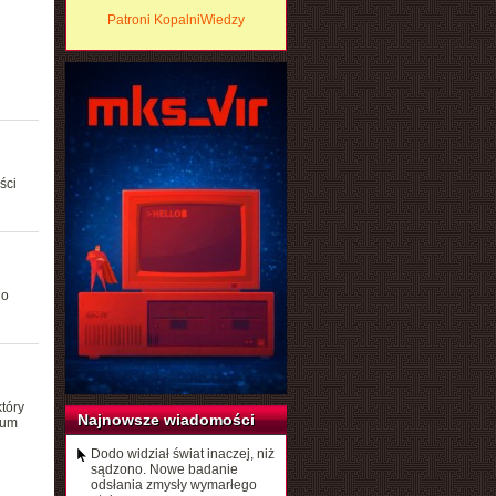
Patroni KopalniWiedzy
ści
do
tóry
Najnowsze wiadomości
rum
Dodo widział świat inaczej, niż
sądzono. Nowe badanie
odsłania zmysły wymarłego