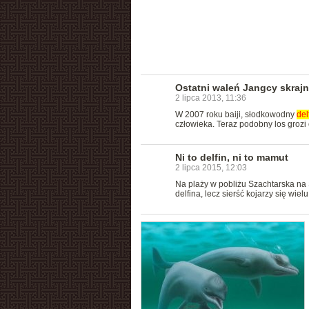
Ostatni waleń Jangcy skraj
2 lipca 2013, 11:36
W 2007 roku baiji, słodkowodny
del
człowieka. Teraz podobny los groz
Ni to delfin, ni to mamut
2 lipca 2015, 12:03
Na plaży w pobliżu Szachtarska na 
delfina, lecz sierść kojarzy się wi