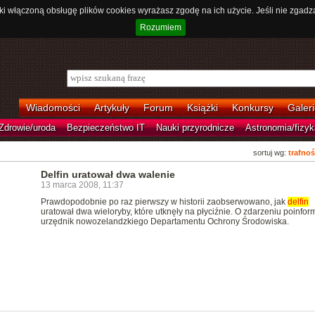
ki włączoną obsługę plików cookies wyrażasz zgodę na ich użycie. Jeśli nie zgadz
Rozumiem
Wiadomości
Artykuły
Forum
Książki
Konkursy
Galeri
Zdrowie/uroda
Bezpieczeństwo IT
Nauki przyrodnicze
Astronomia/fizyk
sortuj wg:
trafnoś
Delfin uratował dwa walenie
13 marca 2008, 11:37
Prawdopodobnie po raz pierwszy w historii zaobserwowano, jak
delfin
uratował dwa wieloryby, które utknęły na płyciźnie. O zdarzeniu poinfo
urzędnik nowozelandzkiego Departamentu Ochrony Środowiska.