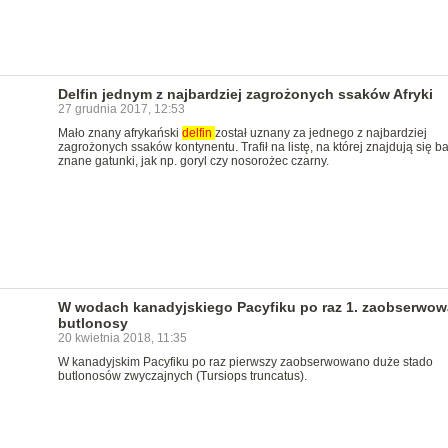
Delfin jednym z najbardziej zagrożonych ssaków Afryki
27 grudnia 2017, 12:53
Mało znany afrykański
delfin
został uznany za jednego z najbardziej
zagrożonych ssaków kontynentu. Trafił na listę, na której znajdują się ba
znane gatunki, jak np. goryl czy nosorożec czarny.
W wodach kanadyjskiego Pacyfiku po raz 1. zaobserwo
butlonosy
20 kwietnia 2018, 11:35
W kanadyjskim Pacyfiku po raz pierwszy zaobserwowano duże stado
butlonosów zwyczajnych (Tursiops truncatus).