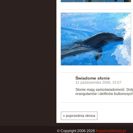
Świadome słonie
31 października 2006, 15:07
Słonie mają samoświadomość. Doty
orangutanów i delfinów butlonosych.
« poprzednia strona
© Copyright 2006-2026
KopalniaWiedzy.pl