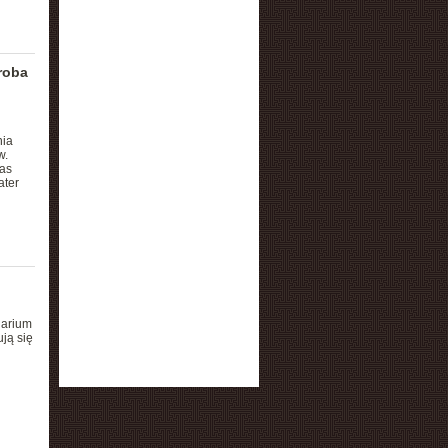
roba
nia
w.
zas
ater
narium
ją się