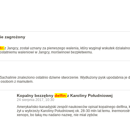
nie zagrożony
fin
z Jangcy, został uznany za pierwszego walenia, który wyginął wskutek działalno
i ostatniemu waleniowi w Jangcy, morświnowi bezpłetwemu.
Sachalinie znaleziono ostatnio dziwne stworzenie. Wydłużony pysk upodabnia je 
elu osobom z mamutem.
Kopalny bezzębny
delfin
z Karoliny Południowej
24 sierpnia 2017, 10:30
Amerykańsko-kanadyjski zespół naukowców opisał kopalnego delfina, k
żył u wybrzeży Karoliny Południowej ok. 28-30 mln lat temu. Inermorost
xenops, bo taką mu nadano nazwę, nie miał zębów.