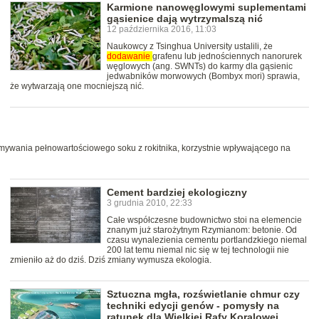
Karmione nanowęglowymi suplementami
gąsienice dają wytrzymalszą nić
12 października 2016, 11:03
Naukowcy z Tsinghua University ustalili, że
dodawanie
grafenu lub jednościennych nanorurek
węglowych (ang. SWNTs) do karmy dla gąsienic
jedwabników morwowych (Bombyx mori) sprawia,
że wytwarzają one mocniejszą nić.
mywania pełnowartościowego soku z rokitnika, korzystnie wpływającego na
Cement bardziej ekologiczny
3 grudnia 2010, 22:33
Całe współczesne budownictwo stoi na elemencie
znanym już starożytnym Rzymianom: betonie. Od
czasu wynalezienia cementu portlandzkiego niemal
200 lat temu niemal nic się w tej technologii nie
zmieniło aż do dziś. Dziś zmiany wymusza ekologia.
Sztuczna mgła, rozświetlanie chmur czy
techniki edycji genów - pomysły na
ratunek dla Wielkiej Rafy Koralowej