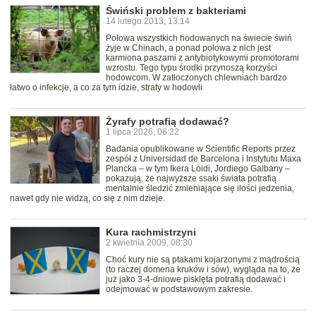
Świński problem z bakteriami
14 lutego 2013, 13:14
Połowa wszystkich hodowanych na świecie świń
żyje w Chinach, a ponad połowa z nich jest
karmiona paszami z antybiotykowymi promotorami
wzrostu. Tego typu środki przynoszą korzyści
hodowcom. W zatłoczonych chlewniach bardzo
łatwo o infekcje, a co za tym idzie, straty w hodowli
Żyrafy potrafią dodawać?
1 lipca 2026, 06:22
Badania opublikowane w Scientific Reports przez
zespół z Universidad de Barcelona i Instytutu Maxa
Plancka – w tym Ikera Loidi, Jordiego Galbany –
pokazują, że najwyższe ssaki świata potrafią
mentalnie śledzić zmieniające się ilości jedzenia,
nawet gdy nie widzą, co się z nim dzieje.
Kura rachmistrzyni
2 kwietnia 2009, 08:30
Choć kury nie są ptakami kojarzonymi z mądrością
(to raczej domena kruków i sów), wygląda na to, że
już jako 3-4-dniowe pisklęta potrafią dodawać i
odejmować w podstawowym zakresie.