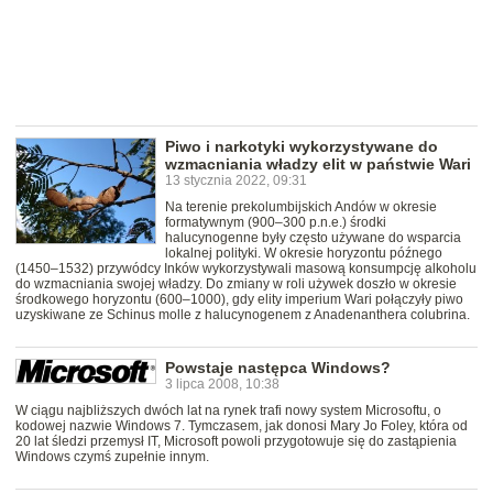
Piwo i narkotyki wykorzystywane do
wzmacniania władzy elit w państwie Wari
13 stycznia 2022, 09:31
Na terenie prekolumbijskich Andów w okresie
formatywnym (900–300 p.n.e.) środki
halucynogenne były często używane do wsparcia
lokalnej polityki. W okresie horyzontu późnego
(1450–1532) przywódcy Inków wykorzystywali masową konsumpcję alkoholu
do wzmacniania swojej władzy. Do zmiany w roli używek doszło w okresie
środkowego horyzontu (600–1000), gdy elity imperium Wari połączyły piwo
uzyskiwane ze Schinus molle z halucynogenem z Anadenanthera colubrina.
Powstaje następca Windows?
3 lipca 2008, 10:38
W ciągu najbliższych dwóch lat na rynek trafi nowy system Microsoftu, o
kodowej nazwie Windows 7. Tymczasem, jak donosi Mary Jo Foley, która od
20 lat śledzi przemysł IT, Microsoft powoli przygotowuje się do zastąpienia
Windows czymś zupełnie innym.