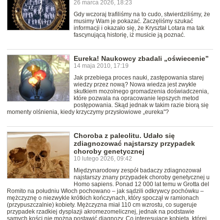
26 marca 2026, 18:23
Gdy wczoraj trafiliśmy na to cudo, stwierdziliśmy, że
musimy Wam je pokazać. Zaczęliśmy szukać
informacji i okazało się, że Kryształ Lotara ma tak
fascynującą historię, iż musicie ją poznać.
Eureka! Naukowcy zbadali „oświecenie”
14 maja 2010, 17:19
Jak przebiega proces nauki, zastępowania starej
wiedzy przez nową? Nowa wiedza jest zwykle
skutkiem mozolnego gromadzenia doświadczenia,
które pozwala na opracowanie lepszych metod
postępowania. Skąd jednak w takim razie biorą się
momenty olśnienia, kiedy krzyczymy przysłowiowe „eureka"?
Choroba z paleolitu. Udało się
zdiagnozować najstarszy przypadek
choroby genetycznej
10 lutego 2026, 09:42
Międzynarodowy zespół badaczy zdiagnozował
najstarszy znany przypadek choroby genetycznej u
Homo sapiens. Ponad 12 000 lat temu w Grotta del
Romito na południu Włoch pochowano – jak sądzili odkrywcy pochówku –
mężczyznę o niezwykle krótkich kończynach, który spoczął w ramionach
(przypuszczalnie) kobiety. Mężczyzna miał 110 cm wzrostu, co sugeruje
przypadek rzadkiej dysplazji akromezomelicznej, jednak na podstawie
samych kości nie można postawić diagnozy. Co interesujące kobieta, której