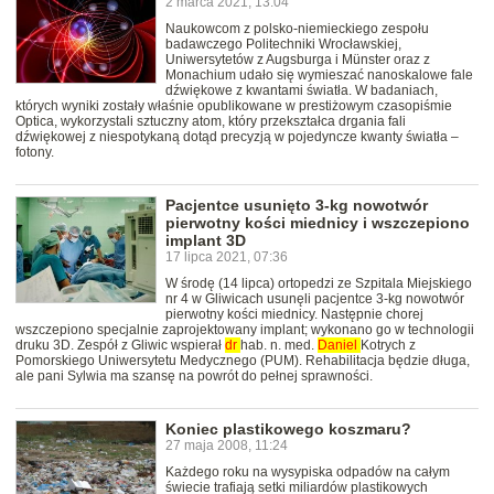
2 marca 2021, 13:04
Naukowcom z polsko-niemieckiego zespołu
badawczego Politechniki Wrocławskiej,
Uniwersytetów z Augsburga i Münster oraz z
Monachium udało się wymieszać nanoskalowe fale
dźwiękowe z kwantami światła. W badaniach,
których wyniki zostały właśnie opublikowane w prestiżowym czasopiśmie
Optica, wykorzystali sztuczny atom, który przekształca drgania fali
dźwiękowej z niespotykaną dotąd precyzją w pojedyncze kwanty światła –
fotony.
Pacjentce usunięto 3-kg nowotwór
pierwotny kości miednicy i wszczepiono
implant 3D
17 lipca 2021, 07:36
W środę (14 lipca) ortopedzi ze Szpitala Miejskiego
nr 4 w Gliwicach usunęli pacjentce 3-kg nowotwór
pierwotny kości miednicy. Następnie chorej
wszczepiono specjalnie zaprojektowany implant; wykonano go w technologii
druku 3D. Zespół z Gliwic wspierał
dr
hab. n. med.
Daniel
Kotrych z
Pomorskiego Uniwersytetu Medycznego (PUM). Rehabilitacja będzie długa,
ale pani Sylwia ma szansę na powrót do pełnej sprawności.
Koniec plastikowego koszmaru?
27 maja 2008, 11:24
Każdego roku na wysypiska odpadów na całym
świecie trafiają setki miliardów plastikowych