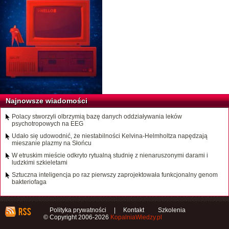
Najnowsze wiadomości
Polacy stworzyli olbrzymią bazę danych oddziaływania leków
psychotropowych na EEG
Udało się udowodnić, że niestabilności Kelvina-Helmholtza napędzają
mieszanie plazmy na Słońcu
W etruskim mieście odkryto rytualną studnię z nienaruszonymi darami i
ludzkimi szkieletami
Sztuczna inteligencja po raz pierwszy zaprojektowała funkcjonalny genom
bakteriofaga
Polityka prywatności
|
Kontakt
Szkolenia
© Copyright 2006-2026
KopalniaWiedzy.pl