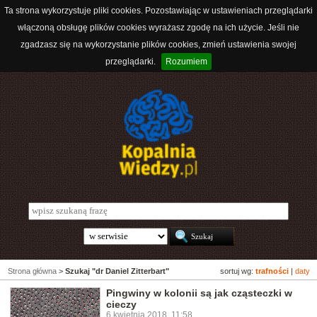
Ta strona wykorzystuje pliki cookies. Pozostawiając w ustawieniach przeglądarki
włączoną obsługę plików cookies wyrażasz zgodę na ich użycie. Jeśli nie
zgadzasz się na wykorzystanie plików cookies, zmień ustawienia swojej
przeglądarki.
Rozumiem
Strona główna
>
Szukaj "dr Daniel Zitterbart"
sortuj wg:
trafności
|
daty
Pingwiny w kolonii są jak cząsteczki w
cieczy
6 kwietnia 2018, 11:58