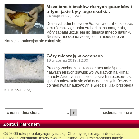
Mezalians ślimaków różnych gatunków i
o tym, jakie były tego skutki...
24 maja 2022, 16:41
Do przychodni Pulsvet w Warszawie trafił jakiś czas
temu ślimak z gatunku Archachatina marginata,
który zapałał uczuciem do ślimaka innego gatunku.
Niestety, nie skończyło się to dla niego dobrze...
Narząd kopulacyjny nie cofnął się.
Góry mieszają w oceanach
19 września 2013, 12:03
Procesy zachodzące w oceanach należą do
najważniejszych zjawisk wpływających na klimat
planety. A jednym z najistotniejszych procesów jest
sposób mieszania się wód oceanicznych. Jeszcze
do niedawna naukowcy nie wiedzieli, jak przebiega
to mieszanie się
…
9
« poprzednia strona
następna strona »
Zostań Patronem
Od 2006 roku popularyzujemy naukę. Chcemy się rozwijać i dostarczać
naszym Czytelnikom jeszcze więcej atrakcyjnych treści wysokiej jakości.