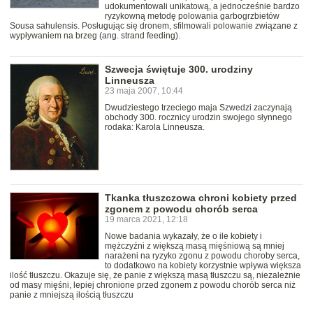
udokumentowali unikatową, a jednocześnie bardzo
ryzykowną metodę polowania garbogrzbietów
Sousa sahulensis. Posługując się dronem, sfilmowali polowanie związane z
wypływaniem na brzeg (ang. strand feeding).
Szwecja świętuje 300. urodziny
Linneusza
23 maja 2007, 10:44
Dwudziestego trzeciego maja Szwedzi zaczynają
obchody 300. rocznicy urodzin swojego słynnego
rodaka: Karola Linneusza.
Tkanka tłuszczowa chroni kobiety przed
zgonem z powodu chorób serca
19 marca 2021, 12:18
Nowe badania wykazały, że o ile kobiety i
mężczyźni z większą masą mięśniową są mniej
narażeni na ryzyko zgonu z powodu choroby serca,
to dodatkowo na kobiety korzystnie wpływa większa
ilość tłuszczu. Okazuje się, że panie z większą masą tłuszczu są, niezależnie
od masy mięśni, lepiej chronione przed zgonem z powodu chorób serca niż
panie z mniejszą ilością tłuszczu