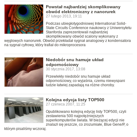
Powstał najbardziej skomplikowany
obwód elektroniczny z nanorurek
27 lutego 2013, 19:11
Podczas ubiegłotygodniowej International Solid-
State Circuits Conference naukowcy z Uniwersytetu
Stanforda zaprezentowali najbardziej
skomplikowany obwód scalony wykonany z
węglowych nanorurek. Obwód przekładał sygnał analogowy z kondensatora
na sygnał cyfrowy, który trafiał do mikroprocesora
Niedobór snu hamuje układ
odpornościowy
30 stycznia 2017, 13:08
Przewlekły niedobór snu hamuje układ
odpornościowy, co wyjaśnia, czemu niewyspani
ludzie łatwiej zapadają na różne choroby.
Kolejna edycja listy TOP500
27 czerwca 2007, 11:25
Opublikowano kolejną edycję listy TOP500, czyli
zestawienia 500 najpotężniejszych
superkomputerów świata. W bieżącej edycji nie
znalazł się jeszcze, co zrozumiałe, Blue Gene/P, o
którym pisaliśmy wczoraj.