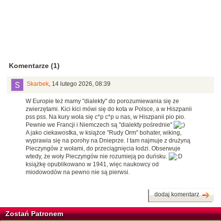
Komentarze (1)
Skarbek
,
14 lutego 2026, 08:39
W Europie też mamy "dialekty" do porozumiewania się ze
zwierzętami. Kici kici mówi się do kota w Polsce, a w Hiszpanii
pss pss. Na kury woła się c*p c*p u nas, w Hiszpanii pio pio.
Pewnie we Francji i Niemczech są "dialekty pośrednie"
A jako ciekawostka, w książce "Rudy Orm" bohater, wiking,
wyprawia się na porohy na Dnieprze. I tam najmuje z drużyną
Pieczyngów z wołami, do przeciągnięcia łodzi. Obserwuje
wtedy, że woły Pieczyngów nie rozumieją po duńsku.
książkę opublikowano w 1941, więc naukowcy od
miodowodów na pewno nie są pierwsi.
dodaj komentarz
Zostań Patronem