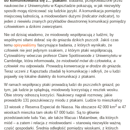
do komunikowania się z... ptakami
. Badania, przeprowadzone przez
naukowców z Uniwersytetu w Kapsztadzie pokazują, w jak niezwykły
sposób mogą różnicować się ludzkie języki. A komunikacja pomiędzy
miejscową ludnością, a miodowodami dużymi (
Indicator indicator
), to
jeden z niewielu znanych przykładów dwustronnej komunikacji pomiędzy
człowiekiem a dzikimi zwierzętami.
Nie od dzisiaj wiadomo, że miodowody współpracują z ludźmi, by
wspólnymi siłami dobrać się do gniazda dzikich pszczół. Jakiś czas
temu
opisywaliśmy
fascynujące badania, z których wynikało, że
człowiek nie jest jedynym ssakiem, z którym ptaki współpracują.
Cytowaliśmy wówczas profesor Claire Spottiswoode z Uniwersytetu w
Cambridge, która informowała, że
miodowód mówi do człowieka, a
człowiek mu odpowiada. Prowadzą konwersację w drodze do gniazda
.
Teraz uczeni z Kapsztadu zbadali tę komunikację i odkryli, że u ludzi
pojawiły się lokalne dialekty do komunikacji z ptakami.
W ramach współpracy ptaki prowadzą ludzi do pszczelich gniazd, po
tym, jak ludzie je splądrują, miodowody korzystają z resztek wosku.
Obie strony odnoszą korzyści. Naukowcy nagrali rozmowy, jakie
prowadziło 131 poszukiwaczy miodu z ptakami. Ludzie to mieszkańcy
2
13 wiosek z Reserva Especial do Niassa. Na obszarze 42 000 km
w 47
wioskach mieszka tam około 67 000 ludzi. Są to głównie
przedstawiciele ludu Yao, ale także Macua i Matambwe, dla których
miód – a zatem i relacja z miodowodami – stanowią niezwykle ważną
część gospodarki. Średnia odległość pomiędzy wioskami, z których