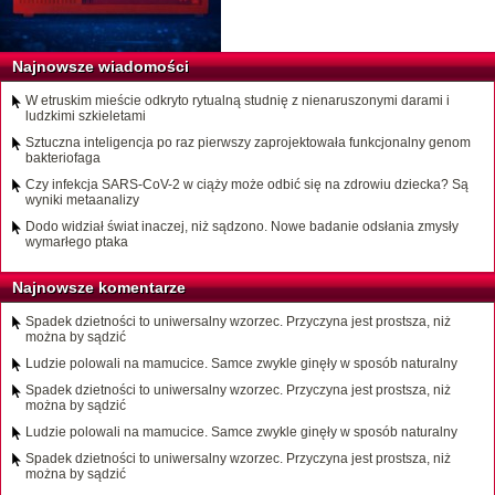
Najnowsze wiadomości
W etruskim mieście odkryto rytualną studnię z nienaruszonymi darami i
ludzkimi szkieletami
Sztuczna inteligencja po raz pierwszy zaprojektowała funkcjonalny genom
bakteriofaga
Czy infekcja SARS-CoV-2 w ciąży może odbić się na zdrowiu dziecka? Są
wyniki metaanalizy
Dodo widział świat inaczej, niż sądzono. Nowe badanie odsłania zmysły
wymarłego ptaka
Najnowsze komentarze
Spadek dzietności to uniwersalny wzorzec. Przyczyna jest prostsza, niż
można by sądzić
Ludzie polowali na mamucice. Samce zwykle ginęły w sposób naturalny
Spadek dzietności to uniwersalny wzorzec. Przyczyna jest prostsza, niż
można by sądzić
Ludzie polowali na mamucice. Samce zwykle ginęły w sposób naturalny
Spadek dzietności to uniwersalny wzorzec. Przyczyna jest prostsza, niż
można by sądzić