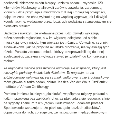
pochodzili zbieracze miodu biorący udział w badaniu, wynosiła 120
kilometrów. Naukowcy analizowali zarówno zawołania, za pomocą
których ludzie przyciągają miodowody z dużej i mniejszej odległości,
dając im znak, że chcą wybrać się na wspólną wyprawę, jak i dźwięki
koordynacyjne, wydawane przez ludzi, gdy podążają za znajdującym się
niedaleko ptakiem.
Badacze zauważyli, że wydawane przez ludzi dźwięki wykazują
zróżnicowanie regionalne, a w im większej odległości od siebie
mieszkają łowcy miodu, tym większa jest różnica. Co ważne, czynniki
środowiskowe, jak na przykład akustyka otoczenia, nie wyjaśniają tych
różnic. Ponadto zbieracze miodu, którzy przeprowadzili się do innej
społeczności, zaczynają wykorzystywać jej „dialekt” do komunikacji z
ptakami.
Te regionalne wzorce przestrzenne różnicują się w sposób, który jest
niezwykle podobny do ludzkich dialektów. To sugeruje, że na
zróżnicowanie wpływają raczej czynniki kulturowe, a nie środowiskowe
,
mówi główna autorka badań, doktor Jessica Van der Wal z FitzPatrick
Institute of African Ornithology.
Pomimo istnienia lokalnych „dialektów”, współpraca między ptakami a
ludźmi przebiega bez zakłóceń, chociaż ptaki zdają się reagować silniej
na sygnały znane im z ich „regionu kulturowego”. Zdaniem profesor
Spottiswoode wskazuje to, że ptaki uczą się ludzkich „dialektów”,
dopasowują do nich, co sugeruje, że na poziomie międzygatunkowym