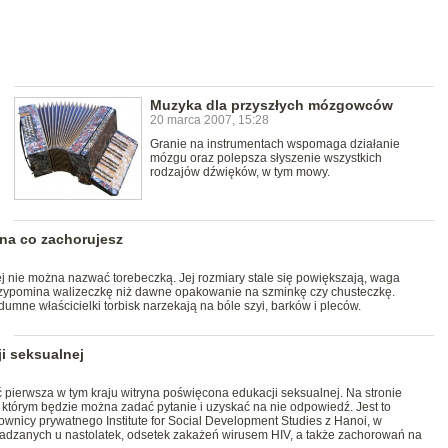
Muzyka dla przyszłych mózgowców
20 marca 2007, 15:28
Granie na instrumentach wspomaga działanie
mózgu oraz polepsza słyszenie wszystkich
rodzajów dźwięków, w tym mowy.
 na co zachorujesz
j nie można nazwać torebeczką. Jej rozmiary stale się powiększają, waga
przypomina walizeczkę niż dawne opakowanie na szminkę czy chusteczkę.
dumne właścicielki torbisk narzekają na bóle szyi, barków i pleców.
i seksualnej
 pierwsza w tym kraju witryna poświęcona edukacji seksualnej. Na stronie
a którym będzie można zadać pytanie i uzyskać na nie odpowiedź. Jest to
cownicy prywatnego Institute for Social Development Studies z Hanoi, w
wadzanych u nastolatek, odsetek zakażeń wirusem HIV, a także zachorowań na