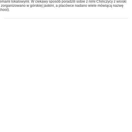
lemami lokalowymi. W ciekawy sposób poradzili sobie z nimi Chińczycy z wioski
ę zorganizowano w górskiej jaskini, a placówce nadano wiele mówiącą nazwę
hool).