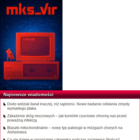
Najnowsze wiadomości
Dodo widział świat inaczej, niż sądzono. Nowe badanie odsłania zmysły
wymarłego ptaka
Zakażenie dróg moczowych – jak komórki czuciowe chronią nas przed
poważną infekcją
Blaszki mitochondrialne – nowy typ patologii w mózgach chorych na
Alzheimera
Co się dzieje w organizmie człowieka podczas zaćmienia Słońca?