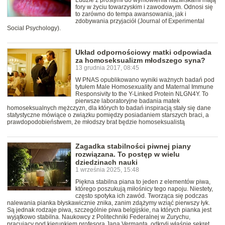
Ludzie z prostymi do wymówienia nazwiskami mają
fory w życiu towarzyskim i zawodowym. Odnosi się
to zarówno do tempa awansowania, jak i
zdobywania przyjaciół (Journal of Experimental
Social Psychology).
Układ odpornościowy matki odpowiada
za homoseksualizm młodszego syna?
13 grudnia 2017, 08:45
W PNAS opublikowano wyniki ważnych badań pod
tytułem Male Homosexuality and Maternal Immune
Responsivity to the Y-Linked Protein NLGN4Y. To
pierwsze laboratoryjne badania matek
homoseksualnych mężczyzn, dla których to badań inspiracją stały się dane
statystyczne mówiące o związku pomiędzy posiadaniem starszych braci, a
prawdopodobieństwem, że młodszy brat będzie homoseksualistą
Zagadka stabilności piwnej piany
rozwiązana. To postęp w wielu
dziedzinach nauki
1 września 2025, 15:48
Piękna stabilna piana to jeden z elementów piwa,
którego poszukują miłośnicy tego napoju. Niestety,
często spotyka ich zawód. Tworząca się podczas
nalewania pianka błyskawicznie znika, zanim zdążymy wziąć pierwszy łyk.
Są jednak rodzaje piwa, szczególnie piwa belgijskie, na których pianka jest
wyjątkowo stabilna. Naukowcy z Politechniki Federalnej w Zurychu,
pracujący pod kierunkiem profesora Jana Vermanta, odkryli właśnie sekret