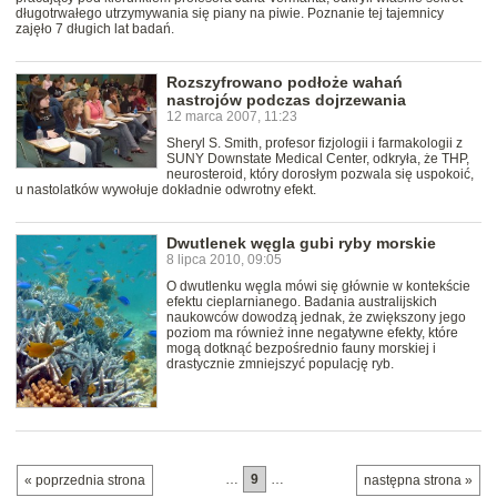
długotrwałego utrzymywania się piany na piwie. Poznanie tej tajemnicy
zajęło 7 długich lat badań.
Rozszyfrowano podłoże wahań
nastrojów podczas dojrzewania
12 marca 2007, 11:23
Sheryl S. Smith, profesor fizjologii i farmakologii z
SUNY Downstate Medical Center, odkryła, że THP,
neurosteroid, który dorosłym pozwala się uspokoić,
u nastolatków wywołuje dokładnie odwrotny efekt.
Dwutlenek węgla gubi ryby morskie
8 lipca 2010, 09:05
O dwutlenku węgla mówi się głównie w kontekście
efektu cieplarnianego. Badania australijskich
naukowców dowodzą jednak, że zwiększony jego
poziom ma również inne negatywne efekty, które
mogą dotknąć bezpośrednio fauny morskiej i
drastycznie zmniejszyć populację ryb.
…
9
…
« poprzednia strona
następna strona »