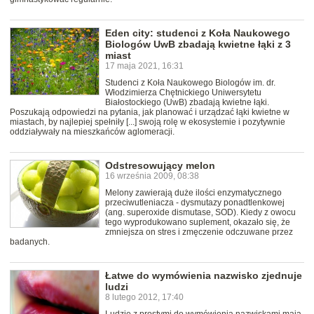
Eden city: studenci z Koła Naukowego
Biologów UwB zbadają kwietne łąki z 3
miast
17 maja 2021, 16:31
Studenci z Koła Naukowego Biologów im. dr.
Włodzimierza Chętnickiego Uniwersytetu
Białostockiego (UwB) zbadają kwietne łąki.
Poszukają odpowiedzi na pytania, jak planować i urządzać łąki kwietne w
miastach, by najlepiej spełniły [...] swoją rolę w ekosystemie i pozytywnie
oddziaływały na mieszkańców aglomeracji.
Odstresowujący melon
16 września 2009, 08:38
Melony zawierają duże ilości enzymatycznego
przeciwutleniacza - dysmutazy ponadtlenkowej
(ang. superoxide dismutase, SOD). Kiedy z owocu
tego wyprodukowano suplement, okazało się, że
zmniejsza on stres i zmęczenie odczuwane przez
badanych.
Łatwe do wymówienia nazwisko zjednuje
ludzi
8 lutego 2012, 17:40