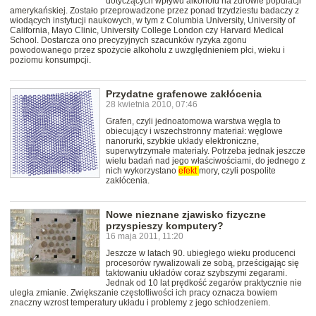
dotyczących wpływu alkoholu na zdrowie populacji
amerykańskiej. Zostało przeprowadzone przez ponad trzydziestu badaczy z
wiodących instytucji naukowych, w tym z Columbia University, University of
California, Mayo Clinic, University College London czy Harvard Medical
School. Dostarcza ono precyzyjnych szacunków ryzyka zgonu
powodowanego przez spożycie alkoholu z uwzględnieniem płci, wieku i
poziomu konsumpcji.
Przydatne grafenowe zakłócenia
28 kwietnia 2010, 07:46
Grafen, czyli jednoatomowa warstwa węgla to
obiecujący i wszechstronny materiał: węglowe
nanorurki, szybkie układy elektroniczne,
superwytrzymałe materiały. Potrzeba jednak jeszcze
wielu badań nad jego właściwościami, do jednego z
nich wykorzystano
efekt
mory, czyli pospolite
zakłócenia.
Nowe nieznane zjawisko fizyczne
przyspieszy komputery?
16 maja 2011, 11:20
Jeszcze w latach 90. ubiegłego wieku producenci
procesorów rywalizowali ze sobą, prześcigając się
taktowaniu układów coraz szybszymi zegarami.
Jednak od 10 lat prędkość zegarów praktycznie nie
uległa zmianie. Zwiększanie częstotliwości ich pracy oznacza bowiem
znaczny wzrost temperatury układu i problemy z jego schłodzeniem.