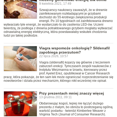
9 kwietnia 2021, 17:49
Szwajcarscy naukowcy zauważyli, że w drewnie
zainfekowanym rozkładającymi je grzybami
dochodzi do 55-krotnego zwiększenia produkcji
energii. Po 10 tygodniach od zainfekowania drewno
wytwarzało tyle energii, że wystarczało to do zasilenia LED-ów. Uczeni
twierdzą, że podłoga z drewna potraktowanego grzybem mogłaby wytwarzać
odnawialną energię elektryczną, która powstawałaby wskutek chodzenia
ludzi po takiej podłodze.
Viagra wspomoże onkologię? Sildenafil
zapobiega przerzutom?
22 lipca 2026, 10:57
Viagra (sildenafil) kojarzy się głównie z leczeniem
zaburzeń erekcji. Tymczasem zespół naukowców z
Instytutu Weizmanna w Izraelu, kierowany przez
prof. Ayelet Erez, opublikował w Cancer Research
pracę, która pokazuje, że ten sam lek może ograniczać rozprzestrzenianie się
nowotworów i działa przez mechanizm, którego nikt wcześniej nie opisał.
Przy prezentach mniej znaczy więcej
13 grudnia 2011, 09:11
Obdarowując kogoś, lepiej nie łączyć dużego
prezentu z małym, bo obniża to postrzeganą ogólną
wartość podarku - twierdzi Kimberlee Weaver z
Virginia Tech (Journal of Consumer Research).