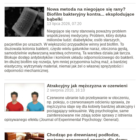
Nowa metoda na niegojące się rany?
Biofilm bakteryjny kontra... eksplodujące
bąbelki
13 lipca 2026, 07:20
Niegojące się rany stanowią poważny problem
współczesnej medycyny. Problem, który dotyka
milionów ludzi: diabetyków, osób starszych,
pacjentów po urazach. W większości przypadków winny jest biofilm. To
śluzowata kolonia bakterii, często wielu gatunków naraz, otoczona gęstą,
samodzielnie wytwarzaną warstwą ochronną. Ta warstwa działa jak tarcza.
Blokuje dostęp antybiotyków i komórek układu odpornościowego do bakterii.
Im dłużej biofilm się rozwija, tym mniej przypomina luźną maź, a bardziej
elastyczny, wytrzymały materiał, niemal jak żel o własnej sprężystości i
odporności mechanicznej.
Atrakcyjny jak mężczyzna w czerwieni
2 sierpnia 2010, 16:10
Czerwone ubranie lub przebywanie w otoczeniu,
np. pokoju, o czerwonawym odcieniu sprawia, że
mężczyzna staje się dla kobiety bardziej atrakcyjny i
pociągający seksualnie. Wg psychologów, same
zainteresowane nie zdają sobie sprawy z istnienia
opisywanego efektu (Journal of Experimental Psychology: General).
Chodząc po drewnianej podłodze,
możemy generować energię dla domu