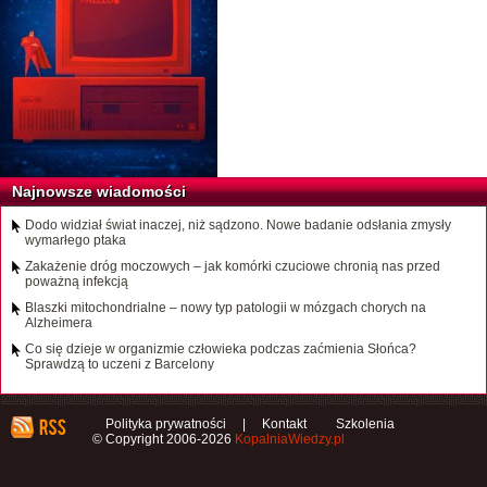
Najnowsze wiadomości
Dodo widział świat inaczej, niż sądzono. Nowe badanie odsłania zmysły
wymarłego ptaka
Zakażenie dróg moczowych – jak komórki czuciowe chronią nas przed
poważną infekcją
Blaszki mitochondrialne – nowy typ patologii w mózgach chorych na
Alzheimera
Co się dzieje w organizmie człowieka podczas zaćmienia Słońca?
Sprawdzą to uczeni z Barcelony
Polityka prywatności
|
Kontakt
Szkolenia
© Copyright 2006-2026
KopalniaWiedzy.pl