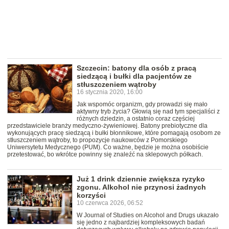
Szczecin: batony dla osób z pracą
siedzącą i bułki dla pacjentów ze
stłuszczeniem wątroby
16 stycznia 2020, 16:00
Jak wspomóc organizm, gdy prowadzi się mało
aktywny tryb życia? Głowią się nad tym specjaliści z
różnych dziedzin, a ostatnio coraz częściej
przedstawiciele branży medyczno-żywieniowej. Batony prebiotyczne dla
wykonujących pracę siedzącą i bułki błonnikowe, które pomagają osobom ze
stłuszczeniem wątroby, to propozycje naukowców z Pomorskiego
Uniwersytetu Medycznego (PUM). Co ważne, będzie je można osobiście
przetestować, bo wkrótce powinny się znaleźć na sklepowych półkach.
Już 1 drink dziennie zwiększa ryzyko
zgonu. Alkohol nie przynosi żadnych
korzyści
10 czerwca 2026, 06:52
W Journal of Studies on Alcohol and Drugs ukazało
się jedno z najbardziej kompleksowych badań