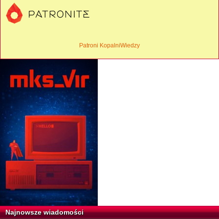
Patroni KopalniWiedzy
Najnowsze wiadomości