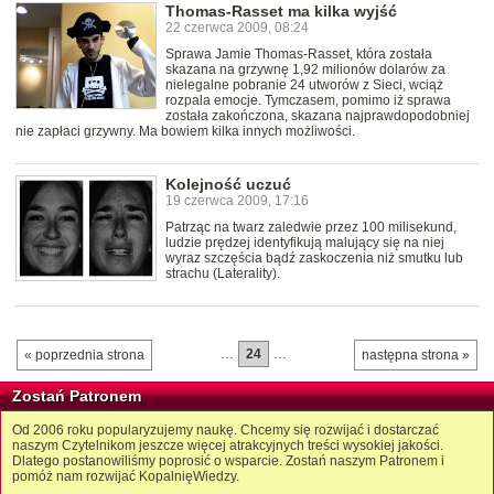
Thomas-Rasset ma kilka wyjść
22 czerwca 2009, 08:24
Sprawa Jamie Thomas-Rasset, która została
skazana na grzywnę 1,92 milionów dolarów za
nielegalne pobranie 24 utworów z Sieci, wciąż
rozpala emocje. Tymczasem, pomimo iż sprawa
została zakończona, skazana najprawdopodobniej
nie zapłaci grzywny. Ma bowiem kilka innych możliwości.
Kolejność uczuć
19 czerwca 2009, 17:16
Patrząc na twarz zaledwie przez 100 milisekund,
ludzie prędzej identyfikują malujący się na niej
wyraz szczęścia bądź zaskoczenia niż smutku lub
strachu (Laterality).
…
24
…
« poprzednia strona
następna strona »
Zostań Patronem
Od 2006 roku popularyzujemy naukę. Chcemy się rozwijać i dostarczać
naszym Czytelnikom jeszcze więcej atrakcyjnych treści wysokiej jakości.
Dlatego postanowiliśmy poprosić o wsparcie. Zostań naszym Patronem i
pomóż nam rozwijać KopalnięWiedzy.