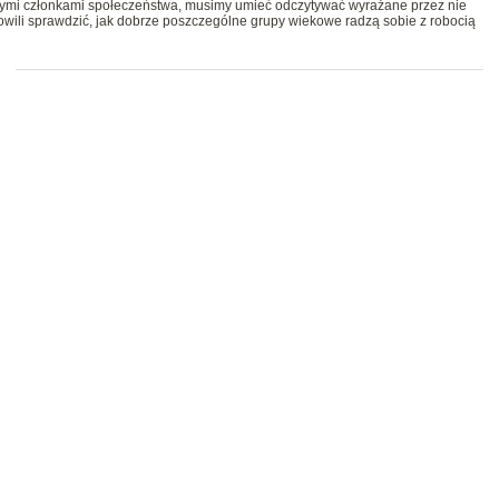
wnymi członkami społeczeństwa, musimy umieć odczytywać wyrażane przez nie
wili sprawdzić, jak dobrze poszczególne grupy wiekowe radzą sobie z robocią