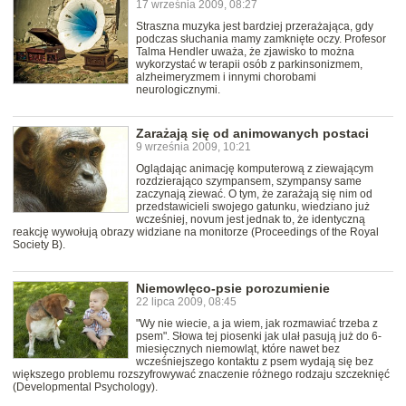
17 września 2009, 08:27
Straszna muzyka jest bardziej przerażająca, gdy
podczas słuchania mamy zamknięte oczy. Profesor
Talma Hendler uważa, że zjawisko to można
wykorzystać w terapii osób z parkinsonizmem,
alzheimeryzmem i innymi chorobami
neurologicznymi.
Zarażają się od animowanych postaci
9 września 2009, 10:21
Oglądając animację komputerową z ziewającym
rozdzierająco szympansem, szympansy same
zaczynają ziewać. O tym, że zarażają się nim od
przedstawicieli swojego gatunku, wiedziano już
wcześniej, novum jest jednak to, że identyczną
reakcję wywołują obrazy widziane na monitorze (Proceedings of the Royal
Society B).
Niemowlęco-psie porozumienie
22 lipca 2009, 08:45
"Wy nie wiecie, a ja wiem, jak rozmawiać trzeba z
psem". Słowa tej piosenki jak ulał pasują już do 6-
miesięcznych niemowląt, które nawet bez
wcześniejszego kontaktu z psem wydają się bez
większego problemu rozszyfrowywać znaczenie różnego rodzaju szczeknięć
(Developmental Psychology).