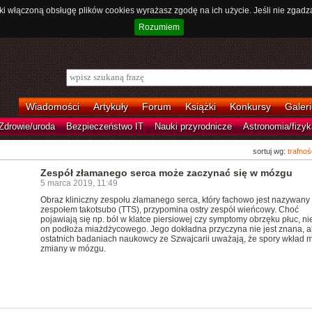
ki włączoną obsługę plików cookies wyrażasz zgodę na ich użycie. Jeśli nie zgadz
Rozumiem
Wiadomości
Artykuły
Forum
Książki
Konkursy
Galeri
Zdrowie/uroda
Bezpieczeństwo IT
Nauki przyrodnicze
Astronomia/fizyk
sortuj wg:
trafnoś
Zespół złamanego serca może zaczynać się w mózgu
5 marca 2019, 11:49
Obraz kliniczny zespołu złamanego serca, który fachowo jest nazywany
zespołem takotsubo (TTS), przypomina ostry zespół wieńcowy. Choć
pojawiają się np. ból w klatce piersiowej czy symptomy obrzęku płuc, n
on podłoża miażdżycowego. Jego dokładna przyczyna nie jest znana, a
ostatnich badaniach naukowcy ze Szwajcarii uważają, że spory wkład m
zmiany w mózgu.