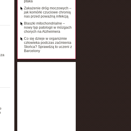
ptaka
Zakażenie dróg moczowych –
jak komórki czuciowe chronią
nas przed poważną infekcją
Blaszki mitochondrialne –
nowy typ patologii w mózgach
chorych na Alzheimera
Co się dzieje w organizmie
człowieka podczas zaćmienia
Słońca? Sprawdzą to uczeni z
Barcelony
cza
e
o