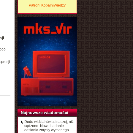
Patroni KopalniWiedzy
ji
t do
presji
Najnowsze wiadomości
Dodo widział świat inaczej, niż
sądzono. Nowe badanie
odsłania zmysły wymarłego