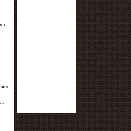
ich
.
iane
 te