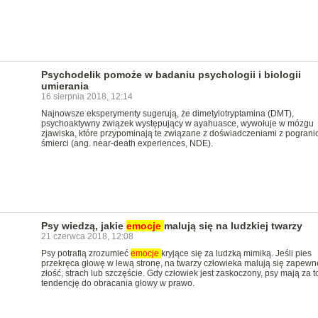
Psychodelik pomoże w badaniu psychologii i biologii
umierania
16 sierpnia 2018, 12:14
Najnowsze eksperymenty sugerują, że dimetylotryptamina (DMT),
psychoaktywny związek występujący w ayahuasce, wywołuje w mózgu
zjawiska, które przypominają te związane z doświadczeniami z pograni
śmierci (ang. near-death experiences, NDE).
Psy wiedzą, jakie
emocje
malują się na ludzkiej twarzy
21 czerwca 2018, 12:08
Psy potrafią zrozumieć
emocje
kryjące się za ludzką mimiką. Jeśli pies
przekręca głowę w lewą stronę, na twarzy człowieka malują się zapewn
złość, strach lub szczęście. Gdy człowiek jest zaskoczony, psy mają za t
tendencję do obracania głowy w prawo.