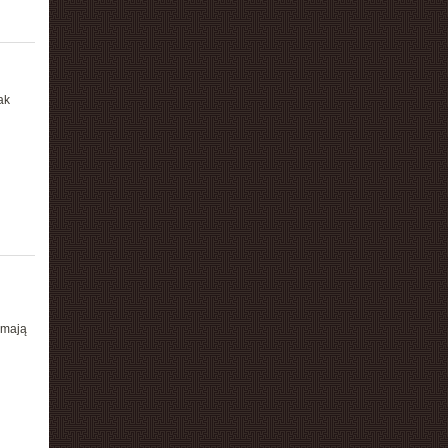
ak
 mają