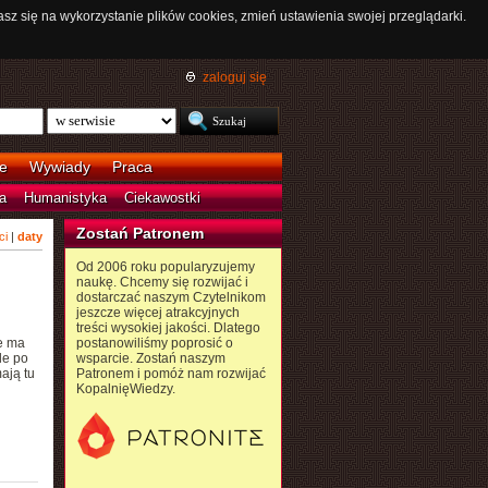
asz się na wykorzystanie plików cookies, zmień ustawienia swojej przeglądarki.
zaloguj się
e
Wywiady
Praca
a
Humanistyka
Ciekawostki
Zostań Patronem
ci
|
daty
Od 2006 roku popularyzujemy
naukę. Chcemy się rozwijać i
dostarczać naszym Czytelnikom
jeszcze więcej atrakcyjnych
treści wysokiej jakości. Dlatego
ie ma
postanowiliśmy poprosić o
le po
wsparcie. Zostań naszym
ają tu
Patronem i pomóż nam rozwijać
KopalnięWiedzy.