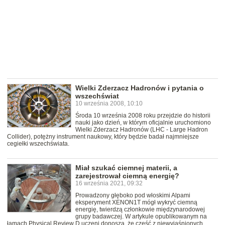
Wielki Zderzacz Hadronów i pytania o
wszechświat
10 września 2008, 10:10
Środa 10 września 2008 roku przejdzie do historii
nauki jako dzień, w którym oficjalnie uruchomiono
Wielki Zderzacz Hadronów (LHC - Large Hadron
Collider), potężny instrument naukowy, który będzie badał najmniejsze
cegiełki wszechświata.
Miał szukać ciemnej materii, a
zarejestrował ciemną energię?
16 września 2021, 09:32
Prowadzony głęboko pod włoskimi Alpami
eksperyment XENON1T mógł wykryć ciemną
energię, twierdzą członkowie międzynarodowej
grupy badawczej. W artykule opublikowanym na
łamach Physical Review D uczeni donoszą, że część z niewyjaśnionych