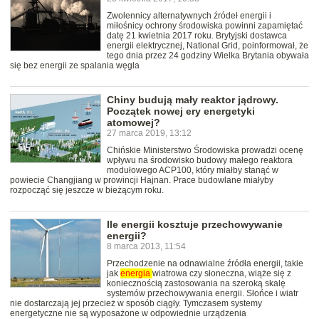
Zwolennicy alternatywnych źródeł energii i
miłośnicy ochrony środowiska powinni zapamiętać
datę 21 kwietnia 2017 roku. Brytyjski dostawca
energii elektrycznej, National Grid, poinformował, że
tego dnia przez 24 godziny Wielka Brytania obywała
się bez energii ze spalania węgla
Chiny budują mały reaktor jądrowy.
Początek nowej ery energetyki
atomowej?
27 marca 2019, 13:12
Chińskie Ministerstwo Środowiska prowadzi ocenę
wpływu na środowisko budowy małego reaktora
modułowego ACP100, który miałby stanąć w
powiecie Changjiang w prowincji Hajnan. Prace budowlane miałyby
rozpocząć się jeszcze w bieżącym roku.
Ile energii kosztuje przechowywanie
energii?
8 marca 2013, 11:54
Przechodzenie na odnawialne źródła energii, takie
jak
energia
wiatrowa czy słoneczna, wiąże się z
koniecznością zastosowania na szeroką skalę
systemów przechowywania energii. Słońce i wiatr
nie dostarczają jej przecież w sposób ciągły. Tymczasem systemy
energetyczne nie są wyposażone w odpowiednie urządzenia