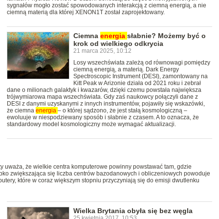
sygnałów mogło zostać spowodowanych interakcją z ciemną energią, a nie
ciemną materią dla której XENON1T został zaprojektowany.
Ciemna
energia
słabnie? Możemy być o
krok od wielkiego odkrycia
21 marca 2025, 10:12
Losy wszechświata zależą od równowagi pomiędzy
ciemną energią, a materią. Dark Energy
Spectroscopic Instrument (DESI), zamontowany na
Kitt Peak w Arizonie działa od 2021 roku i zebrał
dane o milionach galaktyk i kwazarów, dzięki czemu powstała największa
trójwymiarowa mapa wszechświata. Gdy zaś naukowcy połączyli dane z
DESI z danymi uzyskanymi z innych instrumentów, pojawiły się wskazówki,
że ciemna
energia
– o której sądzono, że jest stałą kosmologiczną –
ewoluuje w niespodziewany sposób i słabnie z czasem. A to oznacza, że
standardowy model kosmologiczny może wymagać aktualizacji.
ty uważa, że wielkie centra komputerowe powinny powstawać tam, gdzie
bko zwiększająca się liczba centrów bazodanowych i obliczeniowych powoduje
utery, które w coraz większym stopniu przyczyniają się do emisji dwutlenku
Wielka Brytania obyła się bez węgla
25 kwietnia 2017, 10:53