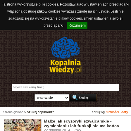
Ta strona wykorzystuje pliki cookies. Pozostawiając w ustawieniach przeglądarki
włączoną obsługę plików cookies wyrażasz zgodę na ich użycie. Jeśli nie
zgadzasz się na wykorzystanie plików cookies, zmień ustawienia swojej
przeglądarki.
Rozumiem
Strona główna
>
Szukaj "epibiont"
sortuj wg:
trafności
|
daty
Małże jak scyzoryki szwajcarskie -
wymienianiu ich funkcji nie ma końca
22 grudnia 2014, 17:45