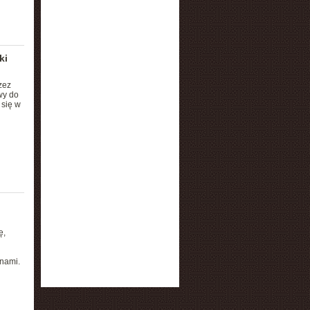
ki
zez
wy do
 się w
ę,
nami.