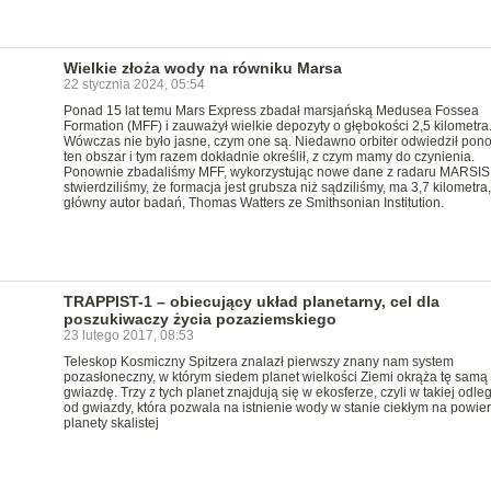
Wielkie złoża wody na równiku Marsa
22 stycznia 2024, 05:54
Ponad 15 lat temu Mars Express zbadał marsjańską Medusea Fossea
Formation (MFF) i zauważył wielkie depozyty o głębokości 2,5 kilometra
Wówczas nie było jasne, czym one są. Niedawno orbiter odwiedził pon
ten obszar i tym razem dokładnie określił, z czym mamy do czynienia.
Ponownie zbadaliśmy MFF, wykorzystując nowe dane z radaru MARSIS 
stwierdziliśmy, że formacja jest grubsza niż sądziliśmy, ma 3,7 kilometra
główny autor badań, Thomas Watters ze Smithsonian Institution.
TRAPPIST-1 – obiecujący układ planetarny, cel dla
poszukiwaczy życia pozaziemskiego
23 lutego 2017, 08:53
Teleskop Kosmiczny Spitzera znalazł pierwszy znany nam system
pozasłoneczny, w którym siedem planet wielkości Ziemi okrąża tę samą
gwiazdę. Trzy z tych planet znajdują się w ekosferze, czyli w takiej odleg
od gwiazdy, która pozwala na istnienie wody w stanie ciekłym na powie
planety skalistej