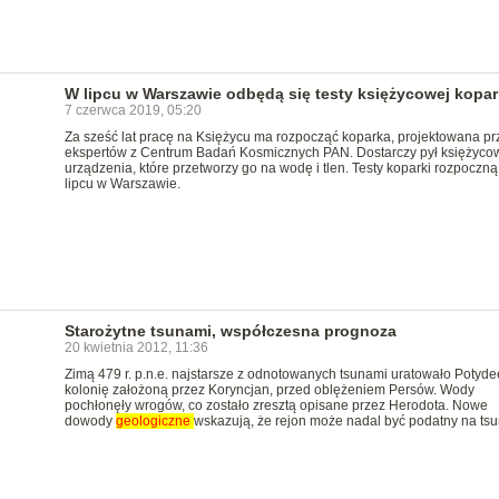
W lipcu w Warszawie odbędą się testy księżycowej kopar
7 czerwca 2019, 05:20
Za sześć lat pracę na Księżycu ma rozpocząć koparka, projektowana pr
ekspertów z Centrum Badań Kosmicznych PAN. Dostarczy pył księżyco
urządzenia, które przetworzy go na wodę i tlen. Testy koparki rozpoczną
lipcu w Warszawie.
Starożytne tsunami, współczesna prognoza
20 kwietnia 2012, 11:36
Zimą 479 r. p.n.e. najstarsze z odnotowanych tsunami uratowało Potyde
kolonię założoną przez Koryncjan, przed oblężeniem Persów. Wody
pochłonęły wrogów, co zostało zresztą opisane przez Herodota. Nowe
dowody
geologiczne
wskazują, że rejon może nadal być podatny na tsu