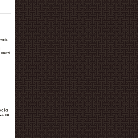
.
ownie
i
, mówi
łości
rzchni