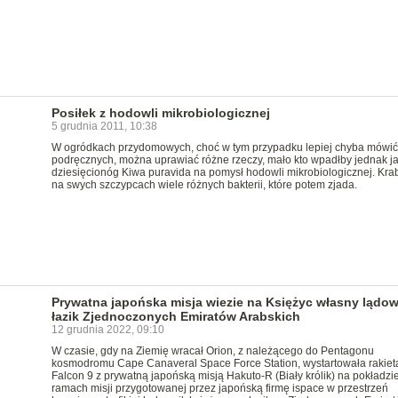
Posiłek z hodowli mikrobiologicznej
5 grudnia 2011, 10:38
W ogródkach przydomowych, choć w tym przypadku lepiej chyba mówić
podręcznych, można uprawiać różne rzeczy, mało kto wpadłby jednak j
dziesięcionóg Kiwa puravida na pomysł hodowli mikrobiologicznej. Kra
na swych szczypcach wiele różnych bakterii, które potem zjada.
Prywatna japońska misja wiezie na Księżyc własny lądow
łazik Zjednoczonych Emiratów Arabskich
12 grudnia 2022, 09:10
W czasie, gdy na Ziemię wracał Orion, z należącego do Pentagonu
kosmodromu Cape Canaveral Space Force Station, wystartowała rakiet
Falcon 9 z prywatną japońską misją Hakuto-R (Biały królik) na pokładzi
ramach misji przygotowanej przez japońską firmę ispace w przestrzeń