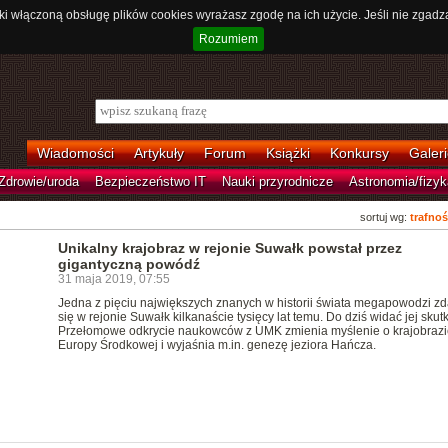
ki włączoną obsługę plików cookies wyrażasz zgodę na ich użycie. Jeśli nie zgadz
Rozumiem
Wiadomości
Artykuły
Forum
Książki
Konkursy
Galeri
Zdrowie/uroda
Bezpieczeństwo IT
Nauki przyrodnicze
Astronomia/fizyk
sortuj wg:
trafnoś
Unikalny krajobraz w rejonie Suwałk powstał przez
gigantyczną powódź
31 maja 2019, 07:55
Jedna z pięciu największych znanych w historii świata megapowodzi zd
się w rejonie Suwałk kilkanaście tysięcy lat temu. Do dziś widać jej skutk
Przełomowe odkrycie naukowców z UMK zmienia myślenie o krajobrazi
Europy Środkowej i wyjaśnia m.in. genezę jeziora Hańcza.