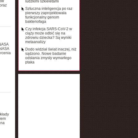
tów
ludzkimi szkieletami
oraz
Sztuczna inteligencja po raz
pierwszy zaprojektowała
funkcjonalny genom
bakteriofaga
Czy infekcja SARS-CoV-2 w
ciąży może odbić się na
zdrowiu dziecka? Są wyniki
metaanalizy
 NASA
a NASA
Dodo widział świat inaczej, niż
ercenia
sądzono. Nowe badanie
odsłania zmysły wymarłego
ptaka
Układy
niem
 na