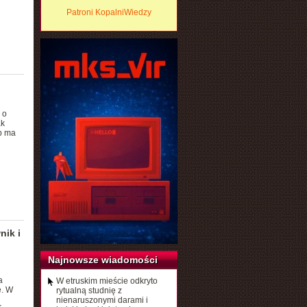
Patroni KopalniWiedzy
 o
ak
b ma
nik i
Najnowsze wiadomości
a
W etruskim mieście odkryto
e. W
rytualną studnię z
nienaruszonymi darami i