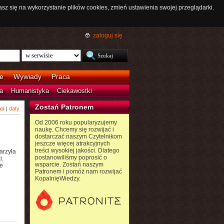
asz się na wykorzystanie plików cookies, zmień ustawienia swojej przeglądarki.
zaloguj się
e
Wywiady
Praca
a
Humanistyka
Ciekawostki
Zostań Patronem
ci
|
daty
Od 2006 roku popularyzujemy
naukę. Chcemy się rozwijać i
dostarczać naszym Czytelnikom
jeszcze więcej atrakcyjnych
treści wysokiej jakości. Dlatego
arzyła
postanowiliśmy poprosić o
i.
wsparcie. Zostań naszym
e
Patronem i pomóż nam rozwijać
KopalnięWiedzy.