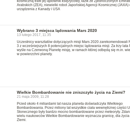
kosmiczną trafił jej lądownik księżycowy, łazik ze Zjednoczonych Emira
Arabskich (ZEA), niewielki robot Japońskiej Agencji Kosmicznej (JAXA) 
urządzenia z Kanady i USA
Wybrano 3 miejsca lądowania Mars 2020
13 lutego 2017, 11:35
Uczestnicy warsztatów dotyczących misji Mars 2020 zarekomendowali
3 z wcześniejszych 8 potencjalnych miejsc lądowania misji. Za trzy lat
wyśle na Czerwoną Planetę misję, w ramach której odbędą się m.in. wi
w powierzchni planety.
Wielkie Bombardowanie nie zniszczyło życia na Ziemi?
21 maja 2009, 11:28
Przed około 4 miliardami lat nasza planeta doświadczyła Wielkiego
Bombardowania. Przez miliony lat wszystkie ciała wewnętrznej części 
Słonecznego były bardzo mocno bombardowane przez meteoryty. Zda
wielu naukowców Wielkie Bombardowanie wyznacza granicę, dla życia
Ziemi.