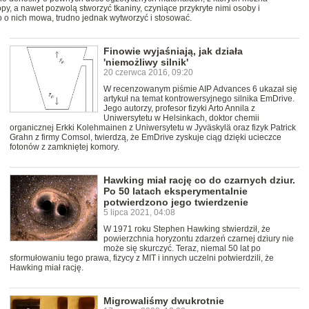
y, a nawet pozwolą stworzyć tkaniny, czyniące przykryte nimi osoby i
o o nich mowa, trudno jednak wytworzyć i stosować.
Finowie wyjaśniają, jak działa
'niemożliwy silnik'
20 czerwca 2016, 09:20
W recenzowanym piśmie AIP Advances 6 ukazał się
artykuł na temat kontrowersyjnego silnika EmDrive.
Jego autorzy, profesor fizyki Arto Annila z
Uniwersytetu w Helsinkach, doktor chemii
organicznej Erkki Kolehmainen z Uniwersytetu w Jyväskylä oraz fizyk Patrick
Grahn z firmy Comsol, twierdzą, że EmDrive zyskuje ciąg dzięki ucieczce
fotonów z zamkniętej komory.
Hawking miał rację co do czarnych dziur.
Po 50 latach eksperymentalnie
potwierdzono jego twierdzenie
5 lipca 2021, 04:08
W 1971 roku Stephen Hawking stwierdził, że
powierzchnia horyzontu zdarzeń czarnej dziury nie
może się skurczyć. Teraz, niemal 50 lat po
sformułowaniu tego prawa, fizycy z MIT i innych uczelni potwierdzili, że
Hawking miał rację.
Migrowaliśmy dwukrotnie