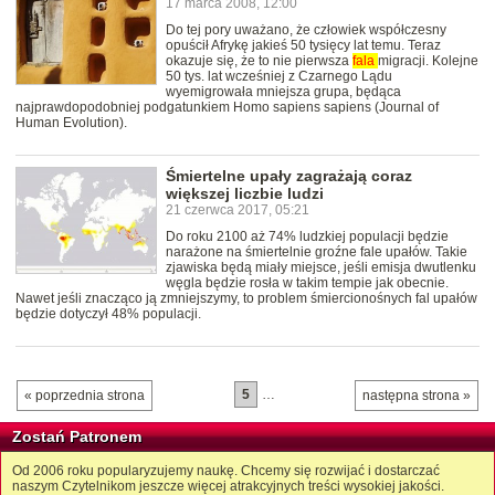
17 marca 2008, 12:00
Do tej pory uważano, że człowiek współczesny
opuścił Afrykę jakieś 50 tysięcy lat temu. Teraz
okazuje się, że to nie pierwsza
fala
migracji. Kolejne
50 tys. lat wcześniej z Czarnego Lądu
wyemigrowała mniejsza grupa, będąca
najprawdopodobniej podgatunkiem Homo sapiens sapiens (Journal of
Human Evolution).
Śmiertelne upały zagrażają coraz
większej liczbie ludzi
21 czerwca 2017, 05:21
Do roku 2100 aż 74% ludzkiej populacji będzie
narażone na śmiertelnie groźne fale upałów. Takie
zjawiska będą miały miejsce, jeśli emisja dwutlenku
węgla będzie rosła w takim tempie jak obecnie.
Nawet jeśli znacząco ją zmniejszymy, to problem śmiercionośnych fal upałów
będzie dotyczył 48% populacji.
5
…
« poprzednia strona
następna strona »
Zostań Patronem
Od 2006 roku popularyzujemy naukę. Chcemy się rozwijać i dostarczać
naszym Czytelnikom jeszcze więcej atrakcyjnych treści wysokiej jakości.