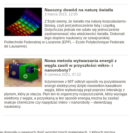
Naoczny dowód na naturę światła
3 marca 2015, 12:05
Z fizyki wiemy, że światło ma naturę korpuskularno-
falową, czyli jest jednocześnie falą i cząstką.
Dotychczas jednak nie udało się jednocześnie
zaobserwować obu właściwości światła. Dokonali
tego dopiero naukowcy ze szwajcarskiej
Politechniki Federalnej w Lozannie (EPFL – Ecole Polytechnique Federale
de Lausanne).
Nowa metoda wytwarzania energii z
węgla zasili w przyszłości mikro- i
nanoroboty?
8 czerwca 2021, 07:22
Inżynierowe z MIT odkryli sposób na pozyskiwanie
energii elektrycznej dzięki niewielkim kawałkom
węgla, które wytwarzają prąd poprzez interakcję z
płynem, który je otacza. Płyn ten to organiczny rozpuszczalnik, który wyciąga
elektrony z węgla, a pozyskaną w ten sposób energią można by zasilać
reakcje chemiczne czy napędzać mikro- i nanoroboty – stwierdzają
naukowcy.
nie donosiły o pewnych dość egzotycznych materiałach, z których można