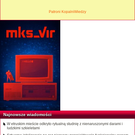
Patroni KopalniWiedzy
Najnowsze wiadomości
W etruskim mieście odkryto rytualną studnię z nienaruszonymi darami i
ludzkimi szkieletami