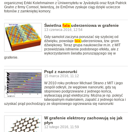
organicznej Erkki Kolehmainen z Uniwersytetu w Jyväskylä oraz fizyk Patrick
Grahn z firmy Comsol, twierdzą, że EmDrive zyskuje ciąg dzięki ucieczce
fotonów z zamkniętej komory.
Świetlna
fala
uderzeniowa w grafenie
13 czerwca 2016, 12:54
Gdy samolot zaczyna poruszać się szybciej od
dźwięku, powstaje
fala
uderzeniowa, tzw. grom
dźwiękowy. Teraz grupa naukowców m.in. z MIT
przewidziała istnienie podobnego efektu, ale z
wykorzystaniem światła poruszającego się w
grafenie.
Prąd z nanorurki
15 marca 2016, 11:12
W 2010 roku profesor Michael Strano z MIT i jego
zespół odkryli, że węglowe nanorurki, gdy są
stopniowo podgrzewane z jednego końca,
wytwarzają prąd elektryczny. Można je np. pokryć
łatwopalnym materiałem, zapalić z jednego końca i
uzyskać prąd pochodzący ze stopniowego ogrzewania się nanorurki
W grafenie elektrony zachowują się jak
płyn
12 lutego 2016, 11:59