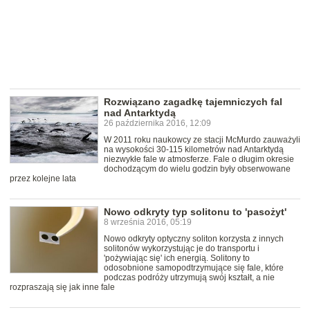
Rozwiązano zagadkę tajemniczych fal
nad Antarktydą
26 października 2016, 12:09
W 2011 roku naukowcy ze stacji McMurdo zauważyli
na wysokości 30-115 kilometrów nad Antarktydą
niezwykłe fale w atmosferze. Fale o długim okresie
dochodzącym do wielu godzin były obserwowane
przez kolejne lata
Nowo odkryty typ solitonu to 'pasożyt'
8 września 2016, 05:19
Nowo odkryty optyczny soliton korzysta z innych
solitonów wykorzystując je do transportu i
'pożywiając się' ich energią. Solitony to
odosobnione samopodtrzymujące się fale, które
podczas podróży utrzymują swój kształt, a nie
rozpraszają się jak inne fale