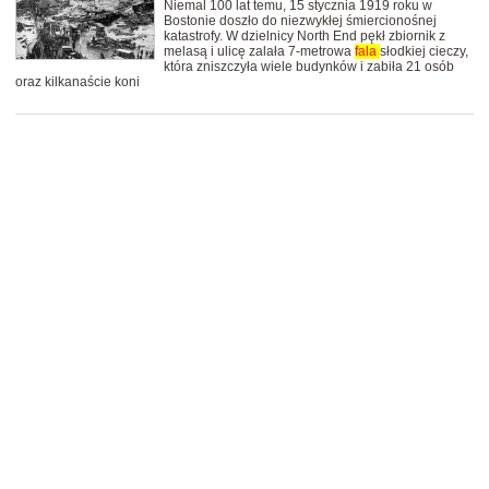
Niemal 100 lat temu, 15 stycznia 1919 roku w
Bostonie doszło do niezwykłej śmiercionośnej
katastrofy. W dzielnicy North End pękł zbiornik z
melasą i ulicę zalała 7-metrowa
fala
słodkiej cieczy,
która zniszczyła wiele budynków i zabiła 21 osób
oraz kilkanaście koni