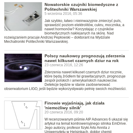
Nowatorskie czujniki biomedyczne z
Politechniki Warszawskiej
5 września 2016, 05:36
Jak szybko, łatwo i nieinwazyjnie zmierzyć puls,
sprawdzić poziom elektrolitów, cukru, mocznika, a
nawet hormonów? Korzystając z czujników
biomedycznych naklejanych na skórę. Nad
rozwiązaniem pracuje Andrzej Pepłowski – doktorant na Wydziale
Mechatroniki Politechniki Warszawskiej.
Polscy naukowcy prognozują zderzenia
nawet kilkuset czarnych dziur na rok
23 czerwca 2016, 12:26
Zderzenia nawet kilkuset czarnych dziur rocznie,
które będą źródłem fal grawitacyjnych, prognozuje
zespół polskich i amerykańskich naukowców.
Detekcje będzie w stanie zaobserwować
obserwatorium LIGO, jeśli będzie wykorzystywało pełnię swoich możliwości.
Finowie wyjaśniają, jak działa
'niemożliwy silnik'
20 czerwca 2016, 09:20
W recenzowanym piśmie AIP Advances 6 ukazał się
artykuł na temat kontrowersyjnego silnika EmDrive.
Jego autorzy, profesor fizyki Arto Annila z
Uniwersytetu w Helsinkach, doktor chemii