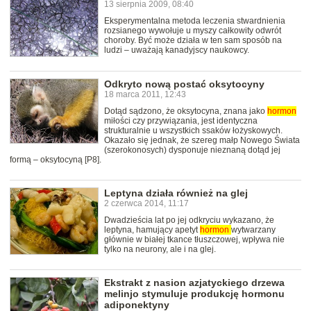
13 sierpnia 2009, 08:40
Eksperymentalna metoda leczenia stwardnienia
rozsianego wywołuje u myszy całkowity odwrót
choroby. Być może działa w ten sam sposób na
ludzi – uważają kanadyjscy naukowcy.
Odkryto nową postać oksytocyny
18 marca 2011, 12:43
Dotąd sądzono, że oksytocyna, znana jako
hormon
miłości czy przywiązania, jest identyczna
strukturalnie u wszystkich ssaków łożyskowych.
Okazało się jednak, że szereg małp Nowego Świata
(szerokonosych) dysponuje nieznaną dotąd jej
formą – oksytocyną [P8].
Leptyna działa również na glej
2 czerwca 2014, 11:17
Dwadzieścia lat po jej odkryciu wykazano, że
leptyna, hamujący apetyt
hormon
wytwarzany
głównie w białej tkance tłuszczowej, wpływa nie
tylko na neurony, ale i na glej.
Ekstrakt z nasion azjatyckiego drzewa
melinjo stymuluje produkcję hormonu
adiponektyny