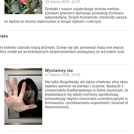
24 marca 2020, 11:37
Ekstrakt z nasion azjatyckiego drzewa melinjo
(Gnetum gnemon) stymuluje produkcję hormonu
adiponketyny. Zespół Kumamoto University uważa,
że będzie to można wykorzystać w terapii otyłości i cukrzycy.
ięta
 kobiety częściej rodzą bliźnięta. Dzieje się tak, ponieważ mają one więcej
który został we wcześniejszych eksperymentach powiązany ze wzrostem oraz
Wystarczy raz
12 marca 2008, 13:02
Nie tylko długotrwały, ale także chwilowy silny stres
wpływa ujemnie na pamięć i uczenie. Badacze z
Uniwersytetu Kalifornijskiego w Irvine zauważyli, że
wydzielające się wtedy hormony upośledzają
komunikację między neuronami uczestniczącymi w
formowaniu i przetwarzaniu wspomnień (Journal of
Neuroscience).