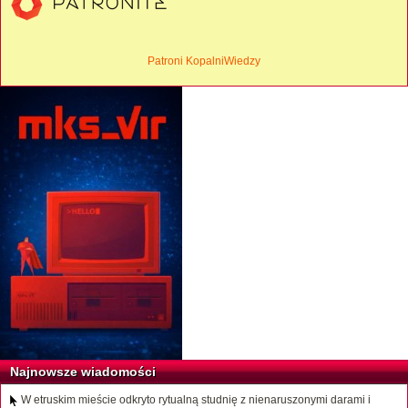
Patroni KopalniWiedzy
Najnowsze wiadomości
W etruskim mieście odkryto rytualną studnię z nienaruszonymi darami i