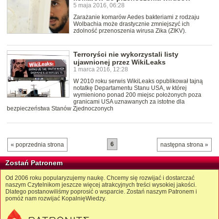
5 maja 2016, 06:28
Zarażanie komarów Aedes bakteriami z rodzaju
Wolbachia może drastycznie zmniejszyć ich
zdolność przenoszenia wirusa Zika (ZIKV).
Terroryści nie wykorzystali listy
ujawnionej przez WikiLeaks
1 marca 2016, 12:28
W 2010 roku serwis WikiLeaks opublikował tajną
notatkę Departamentu Stanu USA, w której
wymieniono ponad 200 miejsc położonych poza
granicami USA uznawanych za istotne dla
bezpieczeństwa Stanów Zjednoczonych
6
« poprzednia strona
następna strona »
Zostań Patronem
Od 2006 roku popularyzujemy naukę. Chcemy się rozwijać i dostarczać
naszym Czytelnikom jeszcze więcej atrakcyjnych treści wysokiej jakości.
Dlatego postanowiliśmy poprosić o wsparcie. Zostań naszym Patronem i
pomóż nam rozwijać KopalnięWiedzy.