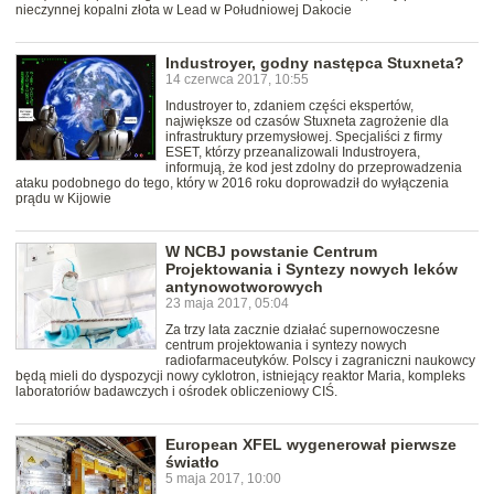
nieczynnej kopalni złota w Lead w Południowej Dakocie
Industroyer, godny następca Stuxneta?
14 czerwca 2017, 10:55
Industroyer to, zdaniem części ekspertów,
największe od czasów Stuxneta zagrożenie dla
infrastruktury przemysłowej. Specjaliści z firmy
ESET, którzy przeanalizowali Industroyera,
informują, że kod jest zdolny do przeprowadzenia
ataku podobnego do tego, który w 2016 roku doprowadził do wyłączenia
prądu w Kijowie
W NCBJ powstanie Centrum
Projektowania i Syntezy nowych leków
antynowotworowych
23 maja 2017, 05:04
Za trzy lata zacznie działać supernowoczesne
centrum projektowania i syntezy nowych
radiofarmaceutyków. Polscy i zagraniczni naukowcy
będą mieli do dyspozycji nowy cyklotron, istniejący reaktor Maria, kompleks
laboratoriów badawczych i ośrodek obliczeniowy CIŚ.
European XFEL wygenerował pierwsze
światło
5 maja 2017, 10:00