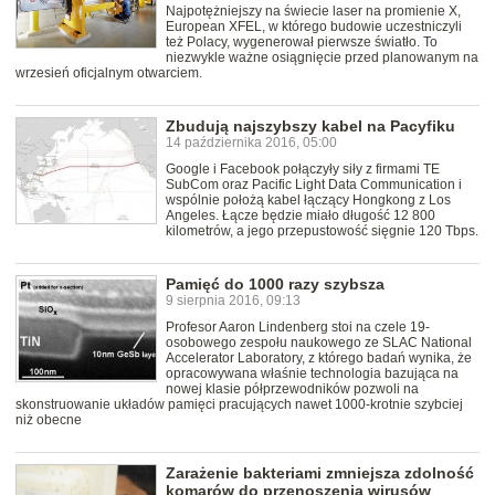
Najpotężniejszy na świecie laser na promienie X,
European XFEL, w którego budowie uczestniczyli
też Polacy, wygenerował pierwsze światło. To
niezwykle ważne osiągnięcie przed planowanym na
wrzesień oficjalnym otwarciem.
Zbudują najszybszy kabel na Pacyfiku
14 października 2016, 05:00
Google i Facebook połączyły siły z firmami TE
SubCom oraz Pacific Light Data Communication i
wspólnie położą kabel łączący Hongkong z Los
Angeles. Łącze będzie miało długość 12 800
kilometrów, a jego przepustowość sięgnie 120 Tbps.
Pamięć do 1000 razy szybsza
9 sierpnia 2016, 09:13
Profesor Aaron Lindenberg stoi na czele 19-
osobowego zespołu naukowego ze SLAC National
Accelerator Laboratory, z którego badań wynika, że
opracowywana właśnie technologia bazująca na
nowej klasie półprzewodników pozwoli na
skonstruowanie układów pamięci pracujących nawet 1000-krotnie szybciej
niż obecne
Zarażenie bakteriami zmniejsza zdolność
komarów do przenoszenia wirusów