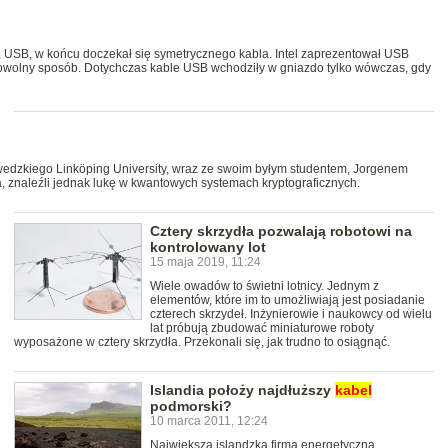
 USB, w końcu doczekał się symetrycznego kabla. Intel zaprezentował USB
dowolny sposób. Dotychczas kable USB wchodziły w gniazdo tylko wówczas, gdy
wedzkiego Linköping University, wraz ze swoim byłym studentem, Jorgenem
 znaleźli jednak lukę w kwantowych systemach kryptograficznych.
Cztery skrzydła pozwalają robotowi na
kontrolowany lot
15 maja 2019, 11:24
Wiele owadów to świetni lotnicy. Jednym z
elementów, które im to umożliwiają jest posiadanie
czterech skrzydeł. Inżynierowie i naukowcy od wielu
lat próbują zbudować miniaturowe roboty
wyposażone w cztery skrzydła. Przekonali się, jak trudno to osiągnąć.
Islandia położy najdłuższy
kabel
podmorski?
10 marca 2011, 12:24
Największa islandzka firma energetyczna