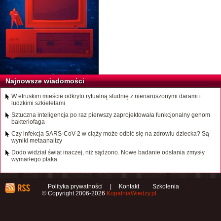
Najnowsze wiadomości
W etruskim mieście odkryto rytualną studnię z nienaruszonymi darami i
ludzkimi szkieletami
Sztuczna inteligencja po raz pierwszy zaprojektowała funkcjonalny genom
bakteriofaga
Czy infekcja SARS-CoV-2 w ciąży może odbić się na zdrowiu dziecka? Są
wyniki metaanalizy
Dodo widział świat inaczej, niż sądzono. Nowe badanie odsłania zmysły
wymarłego ptaka
Polityka prywatności
|
Kontakt
Szkolenia
© Copyright 2006-2026
KopalniaWiedzy.pl