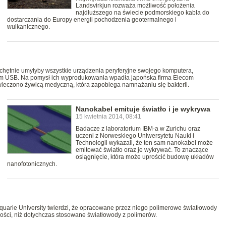
Landsvirkjun rozważa możliwość położenia
najdłuższego na świecie podmorskiego kabla do
dostarczania do Europy energii pochodzenia geotermalnego i
wulkanicznego.
 chętnie umyłyby wszystkie urządzenia peryferyjne swojego komputera,
zem USB. Na pomysł ich wyprodukowania wpadła japońska firma Elecom
leczono żywicą medyczną, która zapobiega namnażaniu się bakterii.
Nanokabel emituje światło i je wykrywa
15 kwietnia 2014, 08:41
Badacze z laboratorium IBM-a w Zurichu oraz
uczeni z Norweskiego Uniwersytetu Nauki i
Technologii wykazali, że ten sam nanokabel może
emitować światło oraz je wykrywać. To znaczące
osiągnięcie, która może uprościć budowę układów
nanofotonicznych.
quarie University twierdzi, że opracowane przez niego polimerowe światłowody
iwości, niż dotychczas stosowane światłowody z polimerów.