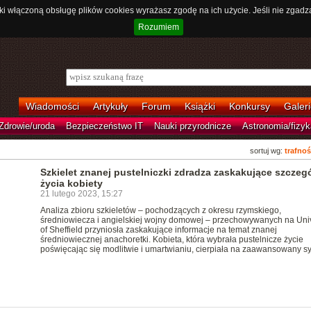
ki włączoną obsługę plików cookies wyrażasz zgodę na ich użycie. Jeśli nie zgadz
Rozumiem
Wiadomości
Artykuły
Forum
Książki
Konkursy
Galeri
Zdrowie/uroda
Bezpieczeństwo IT
Nauki przyrodnicze
Astronomia/fizyk
sortuj wg:
trafnoś
Szkielet znanej pustelniczki zdradza zaskakujące szczegó
życia kobiety
21 lutego 2023, 15:27
Analiza zbioru szkieletów – pochodzących z okresu rzymskiego,
średniowiecza i angielskiej wojny domowej – przechowywanych na Univ
of Sheffield przyniosła zaskakujące informacje na temat znanej
średniowiecznej anachoretki. Kobieta, która wybrała pustelnicze życie
poświęcając się modlitwie i umartwianiu, cierpiała na zaawansowany syfi