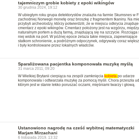
tajemniczym grobie kobiety z epoki wikingów
30 grudnia 2024, 19:12
W ubiegłym roku grupa detektorystów znalazła na farmie Skumsnes w Fi
zachodniej Norwegii monetę oraz broszkę z fragmentem tkaniny. Na mi
przybyli archeolodzy, którzy potwierdzili, że w miejscu odkrycia znajduje
cmentarz z epoki wikingów. Cmentarz położony jest na wzgórzu, między
naturalnym portem a dużą farmą, znajdującą się na szczycie. Rozciąga 
niej widok na port. W późnej epoce żelaza takie miejsca, zapewniające
statkom schronienie, a podróżnym odpoczynek, odgrywały coraz większ
i były kontrolowane przez lokalnych władców.
Sparaliżowana pacjentka komponowała muzykę myślą
31 marca 2011, 09:20
W Wielkiej Brytanii cierpiąca na zespół zamknięcia
kobieta
po udarze
komponowała i odtwarzała muzykę za pomocą myśli. Chora przeszła ud
którym jest w stanie lekko poruszać oczami, mięśniami twarzy i głową.
Ustanowiono nagrodę na cześć wybitnej matematyczki
Marjam Mirzachani
6 listopada 2019, 13:32