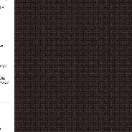
ą w
 w
zątki
Dla
worzył
b