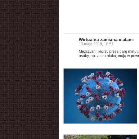
Wirtualna zamiana ciałami
13 maja 2010, 10:57
Mężczyźni, którzy przez parę minut 
osoby, np. z lotu ptaka, mają w pe