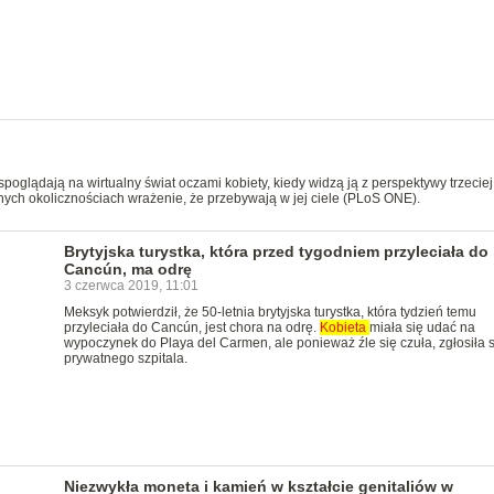
spoglądają na wirtualny świat oczami kobiety, kiedy widzą ją z perspektywy trzeciej
wnych okolicznościach wrażenie, że przebywają w jej ciele (PLoS ONE).
Brytyjska turystka, która przed tygodniem przyleciała do
Cancún, ma odrę
3 czerwca 2019, 11:01
Meksyk potwierdził, że 50-letnia brytyjska turystka, która tydzień temu
przyleciała do Cancún, jest chora na odrę.
Kobieta
miała się udać na
wypoczynek do Playa del Carmen, ale ponieważ źle się czuła, zgłosiła s
prywatnego szpitala.
Niezwykła moneta i kamień w kształcie genitaliów w