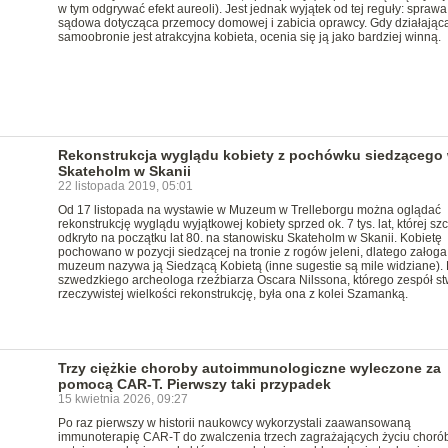
w tym odgrywać efekt aureoli). Jest jednak wyjątek od tej reguły: sprawa
sądowa dotycząca przemocy domowej i zabicia oprawcy. Gdy działając
samoobronie jest atrakcyjna kobieta, ocenia się ją jako bardziej winną.
Rekonstrukcja wyglądu kobiety z pochówku siedzącego
Skateholm w Skanii
22 listopada 2019, 05:01
Od 17 listopada na wystawie w Muzeum w Trelleborgu można oglądać
rekonstrukcję wyglądu wyjątkowej kobiety sprzed ok. 7 tys. lat, której szc
odkryto na początku lat 80. na stanowisku Skateholm w Skanii. Kobietę
pochowano w pozycji siedzącej na tronie z rogów jeleni, dlatego załoga
muzeum nazywa ją Siedzącą Kobietą (inne sugestie są mile widziane). 
szwedzkiego archeologa rzeźbiarza Oscara Nilssona, którego zespół st
rzeczywistej wielkości rekonstrukcję, była ona z kolei Szamanką.
Trzy ciężkie choroby autoimmunologiczne wyleczone za
pomocą CAR-T. Pierwszy taki przypadek
15 kwietnia 2026, 09:27
Po raz pierwszy w historii naukowcy wykorzystali zaawansowaną
immunoterapię CAR-T do zwalczenia trzech zagrażających życiu choró