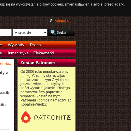
asz się na wykorzystanie plików cookies, zmień ustawienia swojej przeglądarki.
zaloguj się
e
Wywiady
Praca
a
Humanistyka
Ciekawostki
Zostań Patronem
ci
|
daty
Od 2006 roku popularyzujemy
ły z
naukę. Chcemy się rozwijać i
dostarczać naszym Czytelnikom
jeszcze więcej atrakcyjnych
treści wysokiej jakości. Dlatego
postanowiliśmy poprosić o
ersity
wsparcie. Zostań naszym
Patronem i pomóż nam rozwijać
KopalnięWiedzy.
lis.