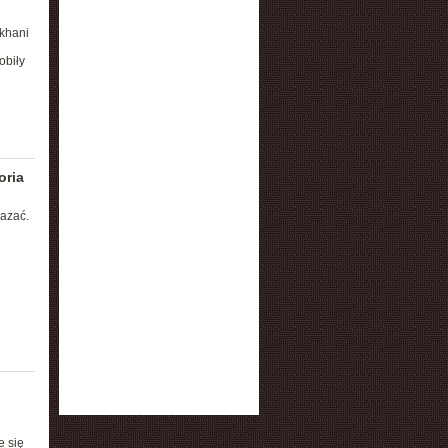
akhani
obiły
oria
kazać.
e się