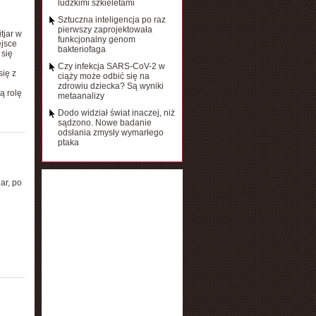
ludzkimi szkieletami
Sztuczna inteligencja po raz
pierwszy zaprojektowała
tjar w
funkcjonalny genom
ejsce
bakteriofaga
 się
Czy infekcja SARS-CoV-2 w
się z
ciąży może odbić się na
zdrowiu dziecka? Są wyniki
ą rolę
metaanalizy
Dodo widział świat inaczej, niż
sądzono. Nowe badanie
odsłania zmysły wymarłego
ptaka
ar, po