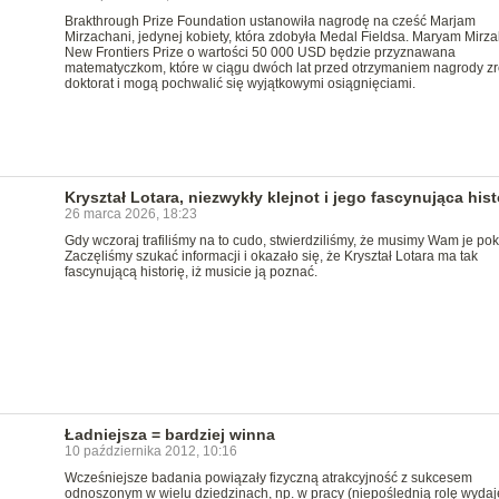
Brakthrough Prize Foundation ustanowiła nagrodę na cześć Marjam
Mirzachani, jedynej kobiety, która zdobyła Medal Fieldsa. Maryam Mirz
New Frontiers Prize o wartości 50 000 USD będzie przyznawana
matematyczkom, które w ciągu dwóch lat przed otrzymaniem nagrody zr
doktorat i mogą pochwalić się wyjątkowymi osiągnięciami.
Kryształ Lotara, niezwykły klejnot i jego fascynująca hist
26 marca 2026, 18:23
Gdy wczoraj trafiliśmy na to cudo, stwierdziliśmy, że musimy Wam je po
Zaczęliśmy szukać informacji i okazało się, że Kryształ Lotara ma tak
fascynującą historię, iż musicie ją poznać.
Ładniejsza = bardziej winna
10 października 2012, 10:16
Wcześniejsze badania powiązały fizyczną atrakcyjność z sukcesem
odnoszonym w wielu dziedzinach, np. w pracy (niepoślednią rolę wydaj