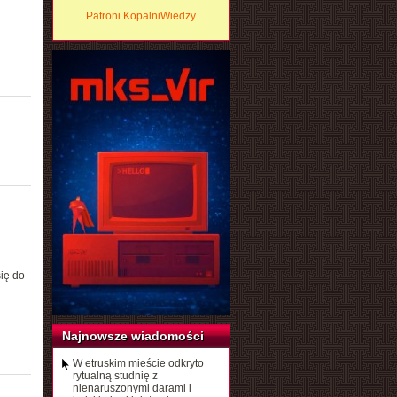
Patroni KopalniWiedzy
ię do
Najnowsze wiadomości
W etruskim mieście odkryto
rytualną studnię z
nienaruszonymi darami i