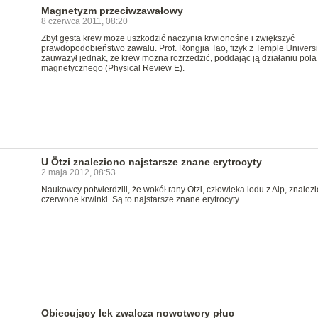
Magnetyzm przeciwzawałowy
8 czerwca 2011, 08:20
Zbyt gęsta krew może uszkodzić naczynia krwionośne i zwiększyć
prawdopodobieństwo zawału. Prof. Rongjia Tao, fizyk z Temple Universit
zauważył jednak, że krew można rozrzedzić, poddając ją działaniu pola
magnetycznego (Physical Review E).
U Ötzi znaleziono najstarsze znane erytrocyty
2 maja 2012, 08:53
Naukowcy potwierdzili, że wokół rany Ötzi, człowieka lodu z Alp, znalez
czerwone krwinki. Są to najstarsze znane erytrocyty.
Obiecujący lek zwalcza nowotwory płuc