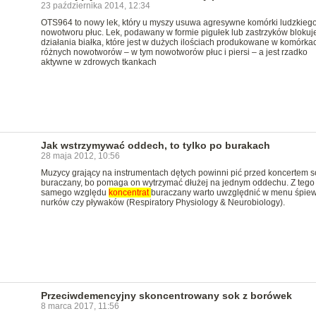
23 października 2014, 12:34
OTS964 to nowy lek, który u myszy usuwa agresywne komórki ludzkieg
nowotworu płuc. Lek, podawany w formie pigułek lub zastrzyków blokuj
działania białka, które jest w dużych ilościach produkowane w komórka
różnych nowotworów – w tym nowotworów płuc i piersi – a jest rzadko
aktywne w zdrowych tkankach
Jak wstrzymywać oddech, to tylko po burakach
28 maja 2012, 10:56
Muzycy grający na instrumentach dętych powinni pić przed koncertem s
buraczany, bo pomaga on wytrzymać dłużej na jednym oddechu. Z tego
samego względu
koncentrat
buraczany warto uwzględnić w menu śpie
nurków czy pływaków (Respiratory Physiology & Neurobiology).
Przeciwdemencyjny skoncentrowany sok z borówek
8 marca 2017, 11:56