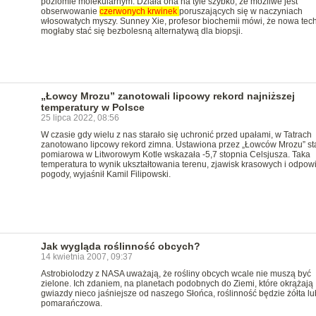
poziomie molekularnym. Działa ona na tyle szybko, że możliwe jest
obserwowanie
czerwonych
krwinek
poruszających się w naczyniach
włosowatych myszy. Sunney Xie, profesor biochemii mówi, że nowa tec
mogłaby stać się bezbolesną alternatywą dla biopsji.
„Łowcy Mrozu” zanotowali lipcowy rekord najniższej
temperatury w Polsce
25 lipca 2022, 08:56
W czasie gdy wielu z nas starało się uchronić przed upałami, w Tatrach
zanotowano lipcowy rekord zimna. Ustawiona przez „Łowców Mrozu” st
pomiarowa w Litworowym Kotle wskazała -5,7 stopnia Celsjusza. Taka
temperatura to wynik ukształtowania terenu, zjawisk krasowych i odpow
pogody, wyjaśnił Kamil Filipowski.
Jak wygląda roślinność obcych?
14 kwietnia 2007, 09:37
Astrobiolodzy z NASA uważają, że rośliny obcych wcale nie muszą być
zielone. Ich zdaniem, na planetach podobnych do Ziemi, które okrążają
gwiazdy nieco jaśniejsze od naszego Słońca, roślinność będzie żółta lu
pomarańczowa.