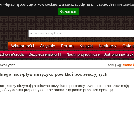
ki włączoną obsługę plików cookies wyrażasz zgodę na ich użycie. Jeśli nie zgadz
Rozumiem
Wiadomości
Artykuły
Forum
Książki
Konkursy
Galeri
Zdrowie/uroda
Bezpieczeństwo IT
Nauki przyrodnicze
Astronomia/fizyk
erwonych"
sortuj wg:
trafnoś
dnego ma wpływ na ryzyko powikłań pooperacyjnych
nci, którzy otrzymują niedawno pozyskane preparaty krwiopochodne krew, mają
 którzy dostali preparaty oddane ponad 2 tygodnie przed ich operacją.