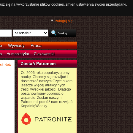
asz się na wykorzystanie plików cookies, zmień ustawienia swojej przeglądarki.
zaloguj się
e
Wywiady
Praca
a
Humanistyka
Ciekawostki
Zostań Patronem
ci
|
daty
Od 2006 roku popularyzujemy
naukę. Chcemy się rozwijać i
dostarczać naszym Czytelnikom
jeszcze więcej atrakcyjnych
treści wysokiej jakości. Dlatego
postanowiliśmy poprosić o
wsparcie. Zostań naszym
Patronem i pomóż nam rozwijać
KopalnięWiedzy.