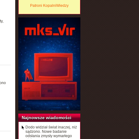
Patroni KopalniWiedzy
y,
iono
Najnowsze wiadomości
Dodo widział świat inaczej, niż
sądzono. Nowe badanie
odsłania zmysły wymarłego