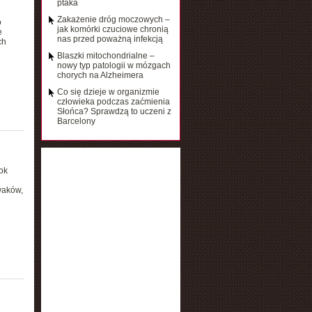
ptaka
Zakażenie dróg moczowych –
o
jak komórki czuciowe chronią
e
nas przed poważną infekcją
ch
Blaszki mitochondrialne –
nowy typ patologii w mózgach
chorych na Alzheimera
Co się dzieje w organizmie
człowieka podczas zaćmienia
Słońca? Sprawdzą to uczeni z
Barcelony
ok
waków,