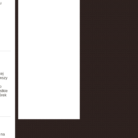
u
cej
rwszy
o
stkie
órek
 na