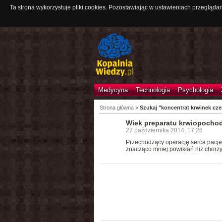
Ta strona wykorzystuje pliki cookies. Pozostawiając w ustawieniach przeglądar
Medycyna
Technologia
Psychologia
Strona główna
>
Szukaj "koncentrat krwinek cz
Wiek preparatu krwiopocho
27 października 2014, 17:26
Przechodzący operację serca pacje
znacząco mniej powikłań niż chorzy,