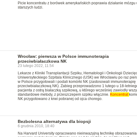
Picie koncentratu z borówek amerykańskich poprawia działanie mózgu 
starszych ludzi.
Wrocław: pierwsza w Polsce immunoterapia
przeciwbiałaczkowa NK
23 lutego 2022, 11:54
Lekarze z Kliniki Transplantacji Szpiku, Hematologii i Onkologii Dziecię
Uniwersyteckiego Szpitala Klinicznego (USK) we Wrocławiu po raz pie
w Polsce przygotowali i podali komórki NK (zastosowali immunoterapię
przeciwbiałaczkową NK). Zabieg przeprowadzono 1 lutego u 18-letnieg
pacjenta z ostrą białaczką szpikową, u którego wcześniej zawiodły wszy
standardowe metody, z przeszczepem szpiku włącznie.
Koncentrat
kom
NK przygotowano z krwi pobranej od ojca chorego.
Bezbolesna alternatywa dla biopsji
6 grudnia 2010, 18:40
Na Harvard University opracowano nieinwazyjną technikę obrazowania