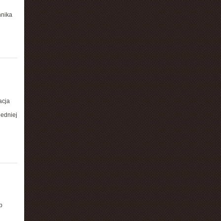
hnika
acja
iedniej
b