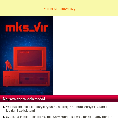
Patroni KopalniWiedzy
Najnowsze wiadomości
W etruskim mieście odkryto rytualną studnię z nienaruszonymi darami i
ludzkimi szkieletami
Sztuczna inteligencja po raz pierwszy zaprojektowała funkcjonalny genom