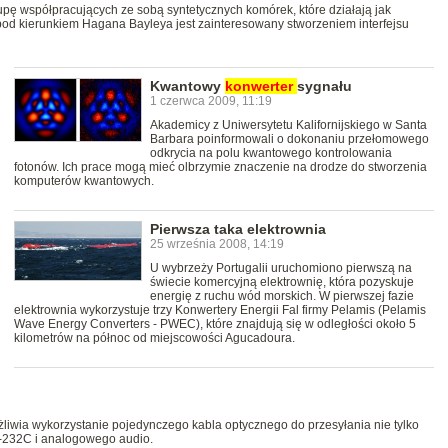
pę współpracujących ze sobą syntetycznych komórek, które działają jak
pod kierunkiem Hagana Bayleya jest zainteresowany stworzeniem interfejsu
Kwantowy
konwerter
sygnału
1 czerwca 2009, 11:19
Akademicy z Uniwersytetu Kalifornijskiego w Santa
Barbara poinformowali o dokonaniu przełomowego
odkrycia na polu kwantowego kontrolowania
fotonów. Ich prace mogą mieć olbrzymie znaczenie na drodze do stworzenia
komputerów kwantowych.
Pierwsza taka elektrownia
25 września 2008, 14:19
U wybrzeży Portugalii uruchomiono pierwszą na
świecie komercyjną elektrownię, która pozyskuje
energię z ruchu wód morskich. W pierwszej fazie
elektrownia wykorzystuje trzy Konwertery Energii Fal firmy Pelamis (Pelamis
Wave Energy Converters - PWEC), które znajdują się w odległości około 5
kilometrów na północ od miejscowości Agucadoura.
żliwia wykorzystanie pojedynczego kabla optycznego do przesyłania nie tylko
-232C i analogowego audio.