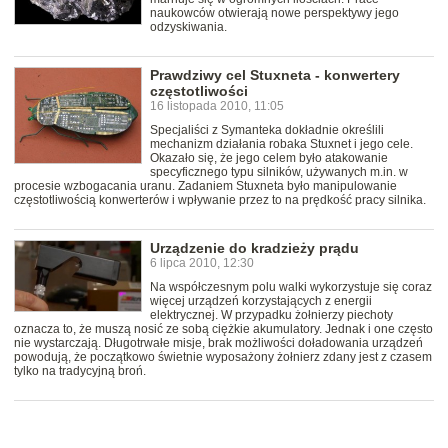
naukowców otwierają nowe perspektywy jego
odzyskiwania.
Prawdziwy cel Stuxneta - konwertery
częstotliwości
16 listopada 2010, 11:05
Specjaliści z Symanteka dokładnie określili
mechanizm działania robaka Stuxnet i jego cele.
Okazało się, że jego celem było atakowanie
specyficznego typu silników, używanych m.in. w
procesie wzbogacania uranu. Zadaniem Stuxneta było manipulowanie
częstotliwością konwerterów i wpływanie przez to na prędkość pracy silnika.
Urządzenie do kradzieży prądu
6 lipca 2010, 12:30
Na współczesnym polu walki wykorzystuje się coraz
więcej urządzeń korzystających z energii
elektrycznej. W przypadku żołnierzy piechoty
oznacza to, że muszą nosić ze sobą ciężkie akumulatory. Jednak i one często
nie wystarczają. Długotrwałe misje, brak możliwości doładowania urządzeń
powodują, że początkowo świetnie wyposażony żołnierz zdany jest z czasem
tylko na tradycyjną broń.