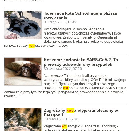
Tajemnica kota Schrödingera bliższa
rozwiązania
3 lutego 2015, 11:49
Kot Schrödingera to symbol jednego z
nierozwiązanych dotychczas dylematów w fizyce
kwantowej. Zespół z University of Queensland
dokonał ważnego kroku na drodze ku odpowiedzi
na pytanie, czy
kot
jest żywy czy martwy.
Kot zaraził człowieka SARS-CoV-2. To
pierwszy udowodniony przypadek
30 czerwca 2022, 07:26
Naukowcy z Tajlandii opisali przypadek
weterynarza, który zaraził się COVID-19 od swojego
pacjenta. Tym samym dostarczyli pierwszego
dowodu, że
kot
przekazał człowiekowi SARS-CoV-2.
Zaznaczają przy tym, że tego typu przypadki są prawdopodobnie niezwykle
rzadkie.
Zagrożony
kot
andyjski znaleziony w
Patagonii
18 marca 2011, 17:30
Zagrożony
kot
andyjski (Leopardus jacobitus) -
jeden z najsłabiej poznanych kotów świata - nie