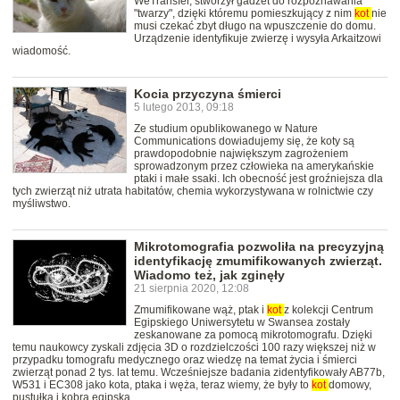
WeTransfer, stworzył gadżet do rozpoznawania
"twarzy", dzięki któremu pomieszkujący z nim
kot
nie
musi czekać zbyt długo na wpuszczenie do domu.
Urządzenie identyfikuje zwierzę i wysyła Arkaitzowi
wiadomość.
Kocia przyczyna śmierci
5 lutego 2013, 09:18
Ze studium opublikowanego w Nature
Communications dowiadujemy się, że koty są
prawdopodobnie największym zagrożeniem
sprowadzonym przez człowieka na amerykańskie
ptaki i małe ssaki. Ich obecność jest groźniejsza dla
tych zwierząt niż utrata habitatów, chemia wykorzystywana w rolnictwie czy
myśliwstwo.
Mikrotomografia pozwoliła na precyzyjną
identyfikację zmumifikowanych zwierząt.
Wiadomo też, jak zginęły
21 sierpnia 2020, 12:08
Zmumifikowane wąż, ptak i
kot
z kolekcji Centrum
Egipskiego Uniwersytetu w Swansea zostały
zeskanowane za pomocą mikrotomografu. Dzięki
temu naukowcy zyskali zdjęcia 3D o rozdzielczości 100 razy większej niż w
przypadku tomografu medycznego oraz wiedzę na temat życia i śmierci
zwierząt ponad 2 tys. lat temu. Wcześniejsze badania zidentyfikowały AB77b,
W531 i EC308 jako kota, ptaka i węża, teraz wiemy, że były to
kot
domowy,
pustułka i kobra egipska.