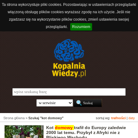
Ta strona wykorzystuje pliki cookies. Pozostawiając w ustawieniach przeglądarki
włączoną obsługę plików cookies wyrażasz zgodę na ich użycie. Jeśli nie
zgadzasz się na wykorzystanie plików cookies, zmień ustawienia swojej
przeglądarki.
Rozumiem
Strona główna
>
Szukaj "kot domowy"
sortuj wg:
trafności
|
daty
Kot
domowy
trafił do Europy zaledwie
2000 lat temu. Przybył z Afryki nie z
Bliskiego Wschodu