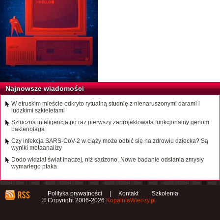
Najnowsze wiadomości
W etruskim mieście odkryto rytualną studnię z nienaruszonymi darami i
ludzkimi szkieletami
Sztuczna inteligencja po raz pierwszy zaprojektowała funkcjonalny genom
bakteriofaga
Czy infekcja SARS-CoV-2 w ciąży może odbić się na zdrowiu dziecka? Są
wyniki metaanalizy
Dodo widział świat inaczej, niż sądzono. Nowe badanie odsłania zmysły
wymarłego ptaka
Polityka prywatności
|
Kontakt
Szkolenia
© Copyright 2006-2026
KopalniaWiedzy.pl