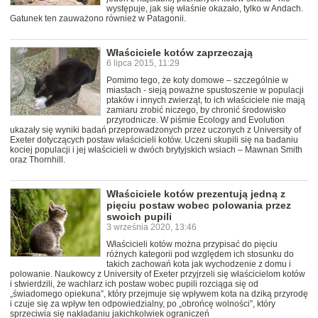
występuje, jak się właśnie okazało, tylko w Andach.
Gatunek ten zauważono również w Patagonii.
Właściciele kotów zaprzeczają
6 lipca 2015, 11:29
Pomimo tego, że koty domowe – szczególnie w
miastach - sieją poważne spustoszenie w populacji
ptaków i innych zwierząt, to ich właściciele nie mają
zamiaru zrobić niczego, by chronić środowisko
przyrodnicze. W piśmie Ecology and Evolution
ukazały się wyniki badań przeprowadzonych przez uczonych z University of
Exeter dotyczących postaw właścicieli kotów. Uczeni skupili się na badaniu
kociej populacji i jej właścicieli w dwóch brytyjskich wsiach – Mawnan Smith
oraz Thornhill.
Właściciele kotów prezentują jedną z
pięciu postaw wobec polowania przez
swoich pupili
3 września 2020, 13:46
Właścicieli kotów można przypisać do pięciu
różnych kategorii pod względem ich stosunku do
takich zachowań kota jak wychodzenie z domu i
polowanie. Naukowcy z University of Exeter przyjrzeli się właścicielom kotów
i stwierdzili, że wachlarz ich postaw wobec pupili rozciąga się od
„świadomego opiekuna”, który przejmuje się wpływem kota na dziką przyrodę
i czuje się za wpływ ten odpowiedzialny, po „obrońcę wolności”, który
sprzeciwia się nakładaniu jakichkolwiek ograniczeń