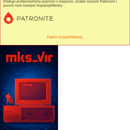
Dlatego postanowiliśmy poprosić o wsparcie. Zostań naszym Patronem i
pomóż nam rozwijać KopalnięWiedzy.
Patroni KopalniWiedzy