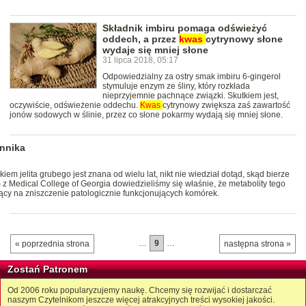
Składnik imbiru pomaga odświeżyć
oddech, a przez
kwas
cytrynowy słone
wydaje się mniej słone
31 lipca 2018, 05:17
Odpowiedzialny za ostry smak imbiru 6-gingerol
stymuluje enzym ze śliny, który rozkłada
nieprzyjemnie pachnące związki. Skutkiem jest,
oczywiście, odświeżenie oddechu.
Kwas
cytrynowy zwiększa zaś zawartość
jonów sodowych w ślinie, przez co słone pokarmy wydają się mniej słone.
onnika
em jelita grubego jest znana od wielu lat, nikt nie wiedział dotąd, skąd bierze
 z Medical College of Georgia dowiedzieliśmy się właśnie, że metabolity tego
cy na zniszczenie patologicznie funkcjonujących komórek.
…
9
…
« poprzednia strona
następna strona »
Zostań Patronem
Od 2006 roku popularyzujemy naukę. Chcemy się rozwijać i dostarczać
naszym Czytelnikom jeszcze więcej atrakcyjnych treści wysokiej jakości.