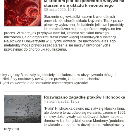
Mikrobiom jelit bezpośrednio wpływa na
starzenie się układu krwionośnego
30 maja 2025, 10:19
Starzenie się wyściółki naczyń krwionośnych
prowadzi do chorób układu krążenia. Teraz po raz
pierwszy wykazano, że bakterie jelitowe i produkty
ich metabolizmu mają bezpośredni wpływ na ten
proces. W miarę, jak przybywa nam lat, zmienia się skład naszego
mikrobiomu, a do organizmu trafia coraz więcej szkodliwych substancji.
Naukowcy z Uniwersytetu w Zurychu dowiedli, że mikrobiom jelit i jego
metabolity mogą przyspieszać starzenie się naczyń krwionośnych i
przyczyniać do chorób układu krążenia.
taminy z grupy B okazały się niestety nieskuteczne w utrzymywaniu mózgu i
. Niektórzy naukowcy uważają co prawda, że badania, chociaż
i i jest za wcześnie na ferowanie ostatecznych wyroków.
Rozwiązano zagadkę ptaków Hitchcocka
4 stycznia 2012, 12:02
"Ptaki" Hitchcocka dawno już stały się klasyką kina,
ale dopiero teraz udało się wyjaśnić, czemu w 1961
r. mewy dokonywały samobójczych lotów na okna
domów w kalifornijskiej zatoce Monterey (podobno
te właśnie zdarzenia w dużej mierze zainspirowały
reżysera).