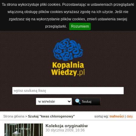
Ta strona wykorzystuje pliki cookies. Pozostawiając w ustawieniach przeglądarki
włączoną obsługę plików cookies wyrażasz zgodę na ich użycie. Jeśli nie
zgadzasz się na wykorzystanie plików cookies, zmień ustawienia swojej
przeglądarki.
Rozumiem
Strona główna
>
Szukaj "kwas chlorogenowy"
sortuj wg:
trafności
|
daty
Kolekcja oryginałów
30 stycznia 2009, 16:36