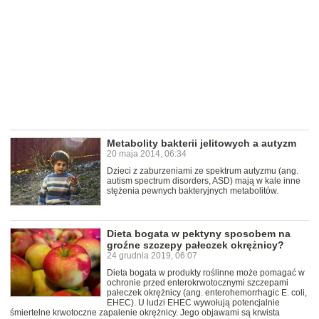
Metabolity bakterii jelitowych a autyzm
20 maja 2014, 06:34
Dzieci z zaburzeniami ze spektrum autyzmu (ang.
autism spectrum disorders, ASD) mają w kale inne
stężenia pewnych bakteryjnych metabolitów.
Dieta bogata w pektyny sposobem na
groźne szczepy pałeczek okrężnicy?
24 grudnia 2019, 06:07
Dieta bogata w produkty roślinne może pomagać w
ochronie przed enterokrwotocznymi szczepami
pałeczek okrężnicy (ang. enterohemorrhagic E. coli,
EHEC). U ludzi EHEC wywołują potencjalnie
śmiertelne krwotoczne zapalenie okrężnicy. Jego objawami są krwista