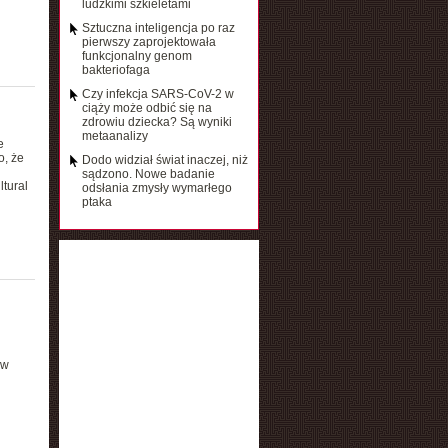
ludzkimi szkieletami
Sztuczna inteligencja po raz
pierwszy zaprojektowała
funkcjonalny genom
bakteriofaga
Czy infekcja SARS-CoV-2 w
ciąży może odbić się na
zdrowiu dziecka? Są wyniki
metaanalizy
e
o, że
Dodo widział świat inaczej, niż
sądzono. Nowe badanie
tural
odsłania zmysły wymarłego
ptaka
 w