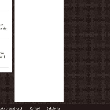
óre
a się
óre
iami
ityka prywatności
|
Kontakt
Szkolenia