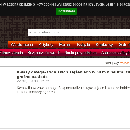
ki włączoną obsługę plików cookies wyrażasz zgodę na ich użycie. Jeśli nie zgadz
Rozumiem
Wiadomości
Artykuły
Forum
Książki
Konkursy
Galeri
Zdrowie/uroda
Bezpieczeństwo IT
Nauki przyrodnicze
Astronomia/fizyk
sortuj wg:
trafnoś
Kwasy omega-3 w niskich stężeniach w 30 min neutralizu
groźne bakterie
22 maja 2017, 15:25
Kwasy tłuszczowe omega-3 są neutralizują wywołujące listeriozę bakter
Listeria monocytogenes.