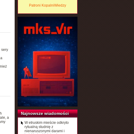
Patroni KopalniWiedzy
 sery
ia
wnież
Najnowsze wiadomości
h
ale, a
amy
W etruskim mieście odkryto
rytualną studnię z
nienaruszonymi darami i