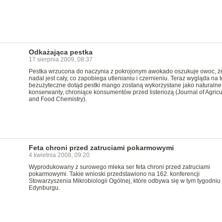
Odkażająca pestka
17 sierpnia 2009, 08:37
Pestka wrzucona do naczynia z pokrojonym awokado oszukuje owoc, ż
nadal jest cały, co zapobiega utlenianiu i czernieniu. Teraz wygląda na t
bezużyteczne dotąd pestki mango zostaną wykorzystane jako naturalne
konserwanty, chroniące konsumentów przed listeriozą (Journal of Agricul
and Food Chemistry).
Feta chroni przed zatruciami pokarmowymi
4 kwietnia 2008, 09:20
Wyprodukowany z surowego mleka ser feta chroni przed zatruciami
pokarmowymi. Takie wnioski przedstawiono na 162. konferencji
Stowarzyszenia Mikrobiologii Ogólnej, które odbywa się w tym tygodniu
Edynburgu.