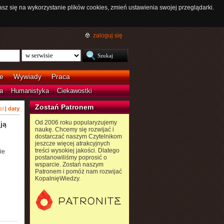
asz się na wykorzystanie plików cookies, zmień ustawienia swojej przeglądarki.
zaloguj się
e
Wywiady
Praca
a
Humanistyka
Ciekawostki
Zostań Patronem
ci
|
daty
Od 2006 roku popularyzujemy
ją
naukę. Chcemy się rozwijać i
dostarczać naszym Czytelnikom
jeszcze więcej atrakcyjnych
treści wysokiej jakości. Dlatego
ie
postanowiliśmy poprosić o
wsparcie. Zostań naszym
Patronem i pomóż nam rozwijać
KopalnięWiedzy.