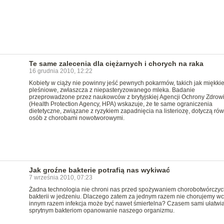
Te same zalecenia dla ciężarnych i chorych na raka
16 grudnia 2010, 12:22
Kobiety w ciąży nie powinny jeść pewnych pokarmów, takich jak miękkie
pleśniowe, zwłaszcza z niepasteryzowanego mleka. Badanie
przeprowadzone przez naukowców z brytyjskiej Agencji Ochrony Zdrow
(Health Protection Agency, HPA) wskazuje, że te same ograniczenia
dietetyczne, związane z ryzykiem zapadnięcia na listeriozę, dotyczą ró
osób z chorobami nowotworowymi.
Jak groźne bakterie potrafią nas wykiwać
7 września 2010, 07:23
Żadna technologia nie chroni nas przed spożywaniem chorobotwórczyc
bakterii w jedzeniu. Dlaczego zatem za jednym razem nie chorujemy wc
innym razem infekcja może być nawet śmiertelna? Czasem sami ułatwi
sprytnym bakteriom opanowanie naszego organizmu.