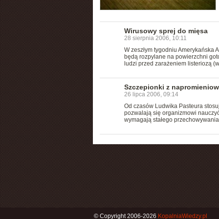
Wirusowy sprej do mięsa
28 sierpnia 2006, 10:11
W zeszłym tygodniu Amerykańska Ag
będą rozpylane na powierzchni got
ludzi przed zarażeniem listeriozą 
Szczepionki z napromienio
26 lipca 2006, 09:14
Od czasów Ludwika Pasteura stosuj
pozwalają się organizmowi nauczyć,
wymagają stałego przechowywania w
© Copyright 2006-2026
KopalniaWiedzy.pl