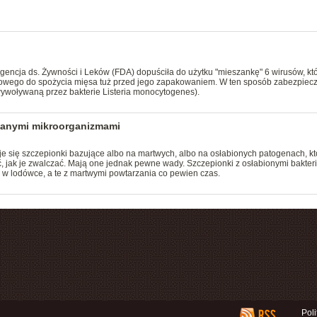
encja ds. Żywności i Leków (FDA) dopuściła do użytku "mieszankę" 6 wirusów, kt
owego do spożycia mięsa tuż przed jego zapakowaniem. W ten sposób zabezpiecz
(wywoływaną przez bakterie Listeria monocytogenes).
wanymi mikroorganizmami
e się szczepionki bazujące albo na martwych, albo na osłabionych patogenach, kt
 jak je zwalczać. Mają one jednak pewne wady. Szczepionki z osłabionymi bakter
 lodówce, a te z martwymi powtarzania co pewien czas.
Pol