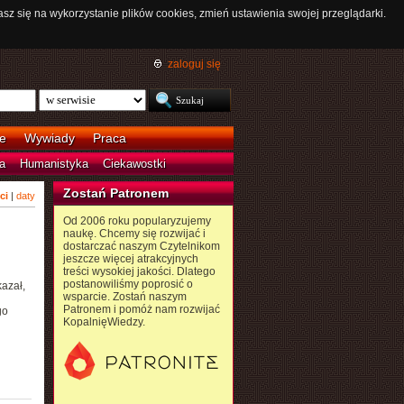
asz się na wykorzystanie plików cookies, zmień ustawienia swojej przeglądarki.
zaloguj się
e
Wywiady
Praca
a
Humanistyka
Ciekawostki
Zostań Patronem
ci
|
daty
Od 2006 roku popularyzujemy
naukę. Chcemy się rozwijać i
dostarczać naszym Czytelnikom
jeszcze więcej atrakcyjnych
treści wysokiej jakości. Dlatego
postanowiliśmy poprosić o
azał,
wsparcie. Zostań naszym
Patronem i pomóż nam rozwijać
go
KopalnięWiedzy.