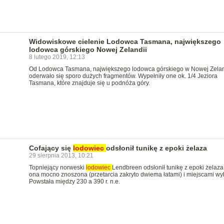
Widowiskowe cielenie Lodowca Tasmana, największego
lodowca górskiego Nowej Zelandii
8 lutego 2019, 12:13
Od Lodowca Tasmana, największego lodowca górskiego w Nowej Zelan
oderwało się sporo dużych fragmentów. Wypełniły one ok. 1/4 Jeziora
Tasmana, które znajduje się u podnóża góry.
Cofający się
lodowiec
odsłonił tunikę z epoki żelaza
29 sierpnia 2013, 10:21
Topniejący norweski
lodowiec
Lendbreen odsłonił tunikę z epoki żelaza
ona mocno znoszona (przetarcia zakryto dwiema łatami) i miejscami wyb
Powstała między 230 a 390 r. n.e.