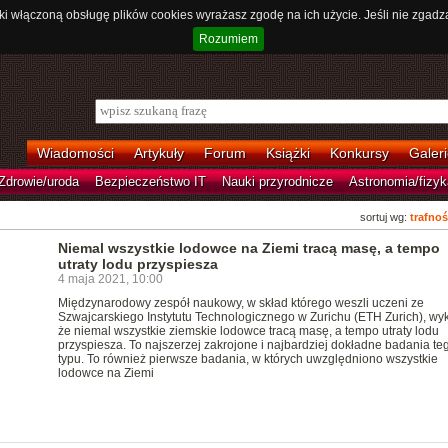
ki włączoną obsługę plików cookies wyrażasz zgodę na ich użycie. Jeśli nie zgadz
Rozumiem
Wiadomości
Artykuły
Forum
Książki
Konkursy
Galeri
Zdrowie/uroda
Bezpieczeństwo IT
Nauki przyrodnicze
Astronomia/fizyk
sortuj wg:
trafnoś
Niemal wszystkie lodowce na Ziemi tracą masę, a tempo
utraty lodu przyspiesza
4 maja 2021, 10:00
Międzynarodowy zespół naukowy, w skład którego weszli uczeni ze
Szwajcarskiego Instytutu Technologicznego w Zurichu (ETH Zurich), wyk
że niemal wszystkie ziemskie lodowce tracą masę, a tempo utraty lodu
przyspiesza. To najszerzej zakrojone i najbardziej dokładne badania te
typu. To również pierwsze badania, w których uwzględniono wszystkie
lodowce na Ziemi