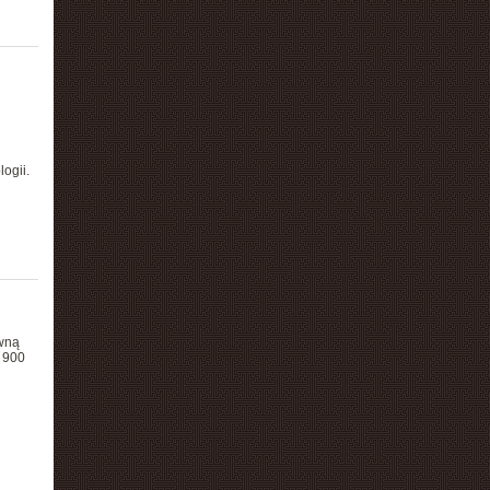
ogii.
ewną
2 900