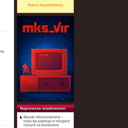
Patroni KopalniWiedzy
nią
Najnowsze wiadomości
Blaszki mitochondrialne –
nowy typ patologii w mózgach
chorych na Alzheimera