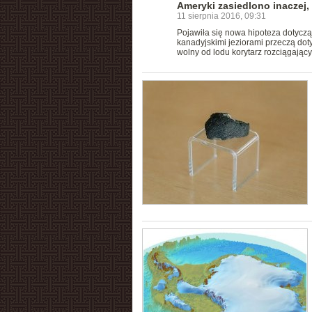
Ameryki zasiedlono inaczej,
11 sierpnia 2016, 09:31
Pojawiła się nowa hipoteza dotyczą
kanadyjskimi jeziorami przeczą dot
wolny od lodu korytarz rozciągający