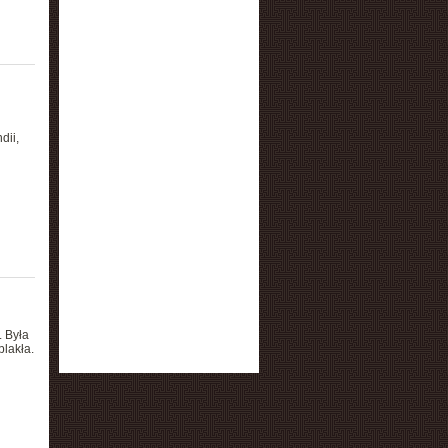
dii,
. Była
lakła.