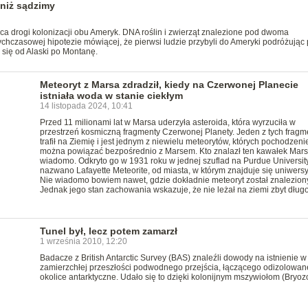
 niż sądzimy
ca drogi kolonizacji obu Ameryk. DNA roślin i zwierząt znalezione pod dwoma
ychczasowej hipotezie mówiącej, że pierwsi ludzie przybyli do Ameryki podróżując 
 się od Alaski po Montanę.
Meteoryt z Marsa zdradził, kiedy na Czerwonej Planecie
istniała woda w stanie ciekłym
14 listopada 2024, 10:41
Przed 11 milionami lat w Marsa uderzyła asteroida, która wyrzuciła w
przestrzeń kosmiczną fragmenty Czerwonej Planety. Jeden z tych frag
trafił na Ziemię i jest jednym z niewielu meteorytów, których pochodzeni
można powiązać bezpośrednio z Marsem. Kto znalazł ten kawałek Mars
wiadomo. Odkryto go w 1931 roku w jednej szuflad na Purdue University
nazwano Lafayette Meteorite, od miasta, w którym znajduje się uniwersyt
Nie wiadomo bowiem nawet, gdzie dokładnie meteoryt został znaleziony
Jednak jego stan zachowania wskazuje, że nie leżał na ziemi zbyt długo
Tunel był, lecz potem zamarzł
1 września 2010, 12:20
Badacze z British Antarctic Survey (BAS) znaleźli dowody na istnienie w
zamierzchłej przeszłości podwodnego przejścia, łączącego odizolowan
okolice antarktyczne. Udało się to dzięki kolonijnym mszywiołom (Bryoz