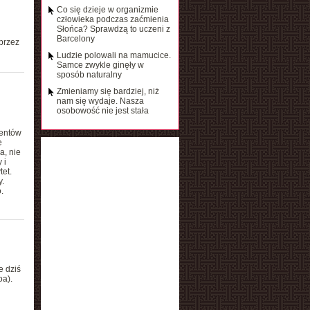
Co się dzieje w organizmie
człowieka podczas zaćmienia
Słońca? Sprawdzą to uczeni z
Barcelony
przez
Ludzie polowali na mamucice.
Samce zwykle ginęły w
sposób naturalny
Zmieniamy się bardziej, niż
nam się wydaje. Nasza
osobowość nie jest stała
mentów
e
a, nie
 i
et.
.
.
e dziś
oa).