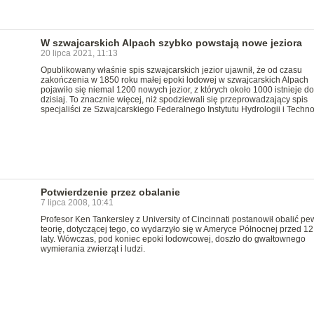
W szwajcarskich Alpach szybko powstają nowe jeziora
20 lipca 2021, 11:13
Opublikowany właśnie spis szwajcarskich jezior ujawnił, że od czasu
zakończenia w 1850 roku małej epoki lodowej w szwajcarskich Alpach
pojawiło się niemal 1200 nowych jezior, z których około 1000 istnieje do
dzisiaj. To znacznie więcej, niż spodziewali się przeprowadzający spis
specjaliści ze Szwajcarskiego Federalnego Instytutu Hydrologii i Technol
Potwierdzenie przez obalanie
7 lipca 2008, 10:41
Profesor Ken Tankersley z University of Cincinnati postanowił obalić p
teorię, dotyczącej tego, co wydarzyło się w Ameryce Północnej przed 1
laty. Wówczas, pod koniec epoki lodowcowej, doszło do gwałtownego
wymierania zwierząt i ludzi.