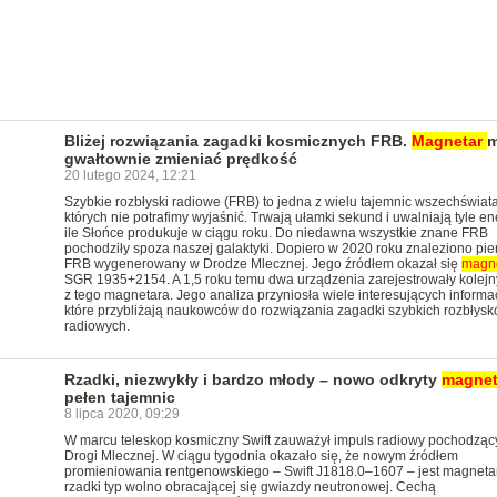
Bliżej rozwiązania zagadki kosmicznych FRB.
Magnetar
m
gwałtownie zmieniać prędkość
20 lutego 2024, 12:21
Szybkie rozbłyski radiowe (FRB) to jedna z wielu tajemnic wszechświata
których nie potrafimy wyjaśnić. Trwają ułamki sekund i uwalniają tyle ene
ile Słońce produkuje w ciągu roku. Do niedawna wszystkie znane FRB
pochodziły spoza naszej galaktyki. Dopiero w 2020 roku znaleziono pi
FRB wygenerowany w Drodze Mlecznej. Jego źródłem okazał się
magne
SGR 1935+2154. A 1,5 roku temu dwa urządzenia zarejestrowały kolej
z tego magnetara. Jego analiza przyniosła wiele interesujących informac
które przybliżają naukowców do rozwiązania zagadki szybkich rozbłys
radiowych.
Rzadki, niezwykły i bardzo młody – nowo odkryty
magnet
pełen tajemnic
8 lipca 2020, 09:29
W marcu teleskop kosmiczny Swift zauważył impuls radiowy pochodząc
Drogi Mlecznej. W ciągu tygodnia okazało się, że nowym źródłem
promieniowania rentgenowskiego – Swift J1818.0–1607 – jest magnetar
rzadki typ wolno obracającej się gwiazdy neutronowej. Cechą