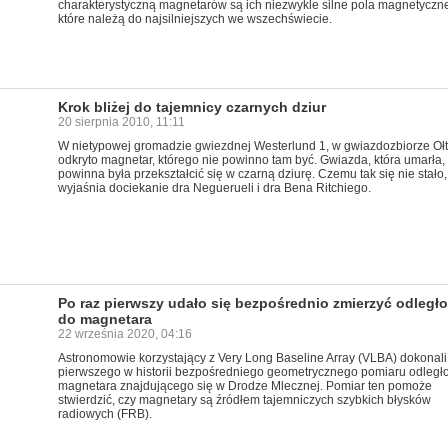
charakterystyczną magnetarów są ich niezwykle silne pola magnetyczne
które należą do najsilniejszych we wszechświecie.
Krok bliżej do tajemnicy czarnych dziur
20 sierpnia 2010, 11:11
W nietypowej gromadzie gwiezdnej Westerlund 1, w gwiazdozbiorze Oł
odkryto magnetar, którego nie powinno tam być. Gwiazda, która umarła,
powinna była przekształcić się w czarną dziurę. Czemu tak się nie stało,
wyjaśnia dociekanie dra Neguerueli i dra Bena Ritchiego.
Po raz pierwszy udało się bezpośrednio zmierzyć odległ
do magnetara
22 września 2020, 04:16
Astronomowie korzystający z Very Long Baseline Array (VLBA) dokonali
pierwszego w historii bezpośredniego geometrycznego pomiaru odległo
magnetara znajdującego się w Drodze Mlecznej. Pomiar ten pomoże
stwierdzić, czy magnetary są źródłem tajemniczych szybkich błysków
radiowych (FRB).