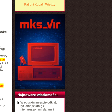
Patroni KopalniWiedzy
oże
,
rgii,
erwszy
tar
ny FBR
ji,
ków
ar
Najnowsze wiadomości
y z
W etruskim mieście odkryto
rytualną studnię z
. To
nienaruszonymi darami i