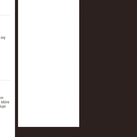
 się
em
 które
duje