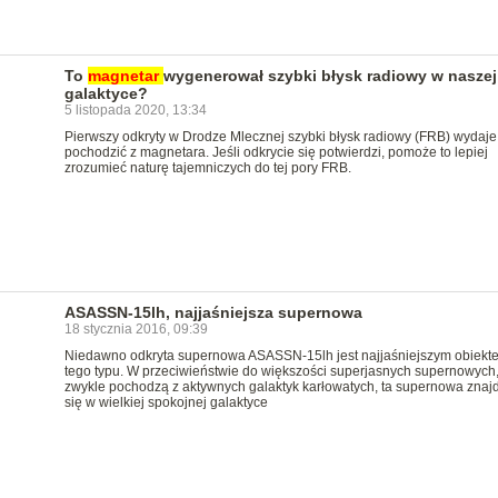
To
magnetar
wygenerował szybki błysk radiowy w naszej
galaktyce?
5 listopada 2020, 13:34
Pierwszy odkryty w Drodze Mlecznej szybki błysk radiowy (FRB) wydaje
pochodzić z magnetara. Jeśli odkrycie się potwierdzi, pomoże to lepiej
zrozumieć naturę tajemniczych do tej pory FRB.
ASASSN-15lh, najjaśniejsza supernowa
18 stycznia 2016, 09:39
Niedawno odkryta supernowa ASASSN-15lh jest najjaśniejszym obiekt
tego typu. W przeciwieństwie do większości superjasnych supernowych,
zwykle pochodzą z aktywnych galaktyk karłowatych, ta supernowa znaj
się w wielkiej spokojnej galaktyce