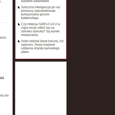
ludzkimi szkieletami
,
Sztuczna inteligencja po raz
pierwszy zaprojektowała
funkcjonalny genom
bakteriofaga
Czy infekcja SARS-CoV-2 w
ciąży może odbić się na
zdrowiu dziecka? Są wyniki
metaanalizy
tarza
Dodo widział świat inaczej, niż
sądzono. Nowe badanie
odsłania zmysły wymarłego
ptaka
ość
ści do