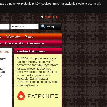
asz się na wykorzystanie plików cookies, zmień ustawienia swojej przeglądarki.
zaloguj się
e
Wywiady
Praca
a
Humanistyka
Ciekawostki
Zostań Patronem
ci
|
daty
Od 2006 roku popularyzujemy
102?
naukę. Chcemy się rozwijać i
dostarczać naszym Czytelnikom
znany
jeszcze więcej atrakcyjnych
ażano
treści wysokiej jakości. Dlatego
ny
postanowiliśmy poprosić o
wsparcie. Zostań naszym
Patronem i pomóż nam rozwijać
KopalnięWiedzy.