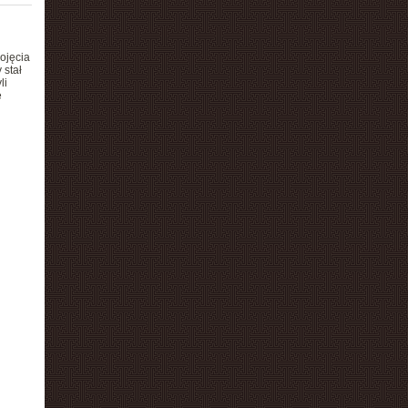
ojęcia
 stał
li
e