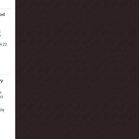
 od
k
e
mi 22
wy
e
eż
się