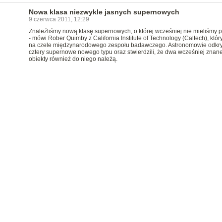
Nowa klasa niezwykle jasnych supernowych
9 czerwca 2011, 12:29
Znaleźliśmy nową klasę supernowych, o której wcześniej nie mieliśmy p
- mówi Rober Quimby z California Institute of Technology (Caltech), który
na czele międzynarodowego zespołu badawczego. Astronomowie odkry
cztery supernowe nowego typu oraz stwierdzili, że dwa wcześniej znan
obiekty również do niego należą.