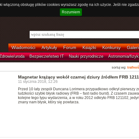
ki włączoną obsługę plików cookies wyrażasz zgodę na ich użycie. Jeśli nie zgadz
Rozumiem
Wiadomości
Artykuły
Forum
Książki
Konkursy
Galeri
Zdrowie/uroda
Bezpieczeństwo IT
Nauki przyrodnicze
Astronomia/fizyk
sortuj wg:
trafnoś
Magnetar krążący wokół czarnej dziury źródłem FRB 121
11 stycznia 2018, 12:26
Przed 10 laty zespół Duncana Lorimera przypadkowo odkrył pierwszy 
ludzkości szybki błysk radiowy (FRB – fast radio burst). Z czasem zauw
kolejne tego typu wydarzenia, a w roku 2012 odkryto FRB 121102, jedy
znany nam błysk, który się powtarza.