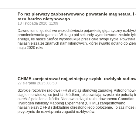
Po raz pierwszy zaobserwowano powstanie magnetara. I
razu bardzo nietypowego
13 listopada 2020, 11:09
Dawno temu, gdzieś we wszechświecie pojawił się gigantyczny rozbłys
promieniowania gamma. W ciągu pół sekundy wyemitowane zostało tyl
energii, ile nasze Słońce wyprodukuje przez całe swoje życie. Powstała
najjaśniejsza ze znanych nam kilonowych, której światło dotarło do Zie
maja 2020 roku
CHIME zarejestrował najjaśniejszy szybki rozbłysk radio
27 sierpnia 2025, 08:50
Szybkie rozbłyski radiowe (FRB) wciąż stanowią zagadkę. Astronomowi
ciągle nie wiedzą, co jest ich źródłem, jak powstają, często nie potrafią t
określić położenia źródła. Niedawno dzięki rozbudowanemu Canadian
Hydrogen Intensity Mapping Experiment (CHIME) zarejestrowano
najjaśniejszy z FRB i dokładnie określono jego położenie. To zaś może 
przyczynić do rozwiązania zagadki rozbłysków.