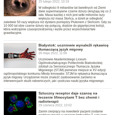
25 lutego 2022, 10:19
W odległości 9 miliardów lat świetlnych od Ziemi
dwie supermasywne czarne dziury okrążają się co 2
lata. Masa każdej z nich jest setki milionów razy
większa niż masa Słońca, a dzieli je odległość
zaledwie 50 razy większa niż dystans pomiędzy Plutonem z Słońcem. Gdy za
10 000 lat obie czarne dziury się połączą, dojdzie do gigantycznej kolizji,
która wstrząśnie czasoprzestrzenią i wyśle przez wszechświat fale
grawitacyjne.
Białystok: uczniowie wynaleźli rękawicę
tłumaczącą język migowy
26 maja 2022, 11:06
Uczniowie Akademickiego Liceum
Ogólnokształcącego Politechniki Białostockiej
zdobyli za Sensorycznego Tłumacza Języka
Migowego (STJM) pierwsze miejsce w XV edycji
ogólnopolskiego konkursu Młody Innowator. STJM to rękawica tłumacząca
język migowy. Urządzenie może znaleźć zastosowanie zarówno w
interwencjach służb ratowniczych, jak i podczas nauki języka migowego.
Sztuczny receptor daje szansę na
leczenie lifmocytami T bez chemii i
radioterapii
29 czerwca 2022, 10:02
Zanim cierpiący na nowotwór pacjent zostanie