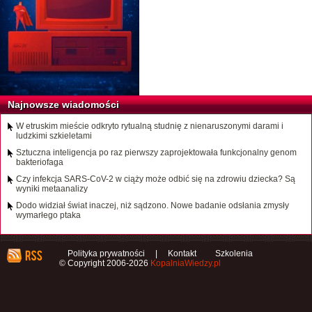
Najnowsze wiadomości
W etruskim mieście odkryto rytualną studnię z nienaruszonymi darami i
ludzkimi szkieletami
Sztuczna inteligencja po raz pierwszy zaprojektowała funkcjonalny genom
bakteriofaga
Czy infekcja SARS-CoV-2 w ciąży może odbić się na zdrowiu dziecka? Są
wyniki metaanalizy
Dodo widział świat inaczej, niż sądzono. Nowe badanie odsłania zmysły
wymarłego ptaka
Polityka prywatności
|
Kontakt
Szkolenia
© Copyright 2006-2026
KopalniaWiedzy.pl