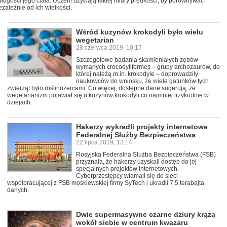
ugości jego ciała. Uczeni używają takiej miary prędkości, by porównywać
zależnie od ich wielkości.
Wśród kuzynów krokodyli było wielu
wegetarian
28 czerwca 2019, 10:17
Szczegółowe badania skamieniałych zębów
wymarłych crocodyliformes – grupy archozaurów, do
której należą m.in. krokodyle – doprowadziły
naukowców do wniosku, że wiele gatunków tych
zwierząt było roślinożercami. Co więcej, dostępne dane sugerują, że
wegetarianizm pojawiał się u kuzynów krokodyli co najmniej trzykrotnie w
dziejach.
Hakerzy wykradli projekty internetowe
Federalnej Służby Bezpieczeństwa
22 lipca 2019, 13:14
Rosyjska Federalna Służba Bezpieczeństwa (FSB)
przyznała, że hakerzy uzyskali dostęp do jej
specjalnych projektów internetowych.
Cyberprzestępcy włamali się do sieci
współpracującej z FSB moskiewskiej firmy SyTech i ukradli 7,5 terabajta
danych.
Dwie supermasywne czarne dziury krążą
wokół siebie w centrum kwazaru