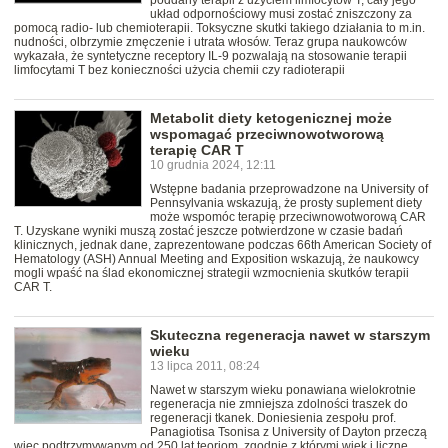
poddany terapii z użyciem limfocytów T, cały jego
układ odpornościowy musi zostać zniszczony za
pomocą radio- lub chemioterapii. Toksyczne skutki takiego działania to m.in.
nudności, olbrzymie zmęczenie i utrata włosów. Teraz grupa naukowców
wykazała, że syntetyczne receptory IL-9 pozwalają na stosowanie terapii
limfocytami T bez konieczności użycia chemii czy radioterapii
Metabolit diety ketogenicznej może
wspomagać przeciwnowotworową
terapię CAR T
10 grudnia 2024, 12:11
Wstępne badania przeprowadzone na University of
Pennsylvania wskazują, że prosty suplement diety
może wspomóc terapię przeciwnowotworową CAR
T. Uzyskane wyniki muszą zostać jeszcze potwierdzone w czasie badań
klinicznych, jednak dane, zaprezentowane podczas 66th American Society of
Hematology (ASH) Annual Meeting and Exposition wskazują, że naukowcy
mogli wpaść na ślad ekonomicznej strategii wzmocnienia skutków terapii
CAR T.
Skuteczna regeneracja nawet w starszym
wieku
13 lipca 2011, 08:24
Nawet w starszym wieku ponawiana wielokrotnie
regeneracja nie zmniejsza zdolności traszek do
regeneracji tkanek. Doniesienia zespołu prof.
Panagiotisa Tsonisa z University of Dayton przeczą
więc podtrzymywanym od 250 lat teoriom, zgodnie z którymi wiek i liczne